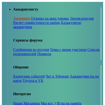
Аквариумисту
Дневники
Отзывы на аква товары
Энциклопедия
Расчет совместимости рыбок
Калькулятор
аквариумов
Сервисы форума
Сообщения за сегодня
Темы с моим участием
Список
пользователей
Правила
Общение
Календарь событий
Чат в Telegram
Аквариумисты на
карте
Группа в VK
Интересно
Наши Магазины
Мы все :)
Игра на память