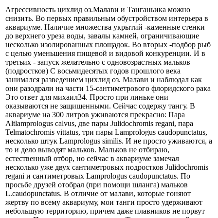
Агрессивность цихлид оз.Малави и Танганьика можно
снизить. Во первых правильным обустройством интерьера в
аквариуме. Наличие множества укрытий -каменные стенки
до верхнего уреза воды, завалы камней, ограничивающие
несколько изолированных площадок. Во вторых -подбор рыб
с целью уменьшения пищевой и видовой конкуренции. И в
третьих - запуск желательно с одновозрастных мальков
(подростков) С восьмидесятых годов прошлого века
занимался разведением цихлид оз. Малави и наблюдал как
они разодрали на части 15-сантиметрового флоридского рака
Это ответ для михаил34. Просто при линьке они
оказываются не защищенными. Сейчас содержу тангу. В
аквариуме на 300 литров уживаются прекрасно: Пара
Altlamprologus calvus, две пары Julidochromis regani, пара
Telmatochromis vittatus, три пары Lamprologus caudopunctatus,
несколько штук Lamprologus similis. И не просто уживаются, а
то и дело выводят мальков. Мальков не отбираю,
естественный отбор, но сейчас в аквариуме замечал
несколько уже двух сантиметровых подростков Julidochromis
regani и сантиметровых Lamprologus caudopunctatus. По
просьбе друзей отобрал (при помощи шланга) мальков
L.caudopunctatus. В отличие от малави, которые гоняют
жертву по всему аквариуму, мои танги просто удерживают
небольшую территорию, причем даже плавников не порвут