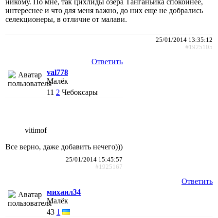
никому. По мне, так цихлиды озера Танганьика спокойнее,
интереснее и что для меня важно, до них еще не добрались
селекционеры, в отличие от малави.
25/01/2014 13:35:12
#1925105
Ответить
val778
Малёк
11
2
Чебоксары
vitimof
Все верно, даже добавить нечего)))
25/01/2014 15:45:57
#1925167
Ответить
михаил34
Малёк
43
1