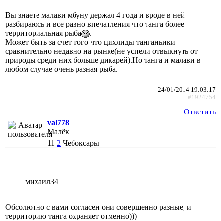
Вы знаете малави мбуну держал 4 года и вроде в ней
разбираюсь и все равно впечатления что танга более
территориальная рыба
.
Может быть за счет того что цихлиды танганьики
сравнительно недавно на рынке(не успели отвыкнуть от
природы среди них больше дикарей).Но танга и малави в
любом случае очень разная рыба.
24/01/2014 19:03:17
#1924754
Ответить
val778
Малёк
11
2
Чебоксары
михаил34
Обсолютно с вами согласен они совершенно разные, и
территорию танга охраняет отменно)))