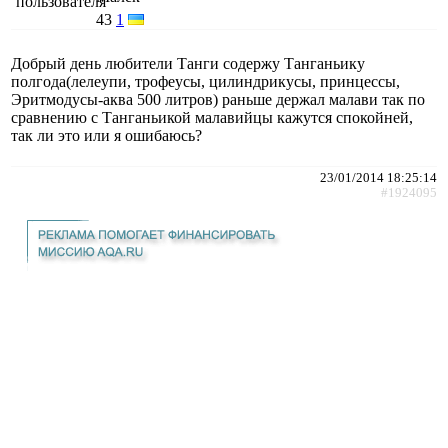
43
1
Добрый день любители Танги содержу Танганьику
полгода(лелеупи, трофеусы, цилиндрикусы, принцессы,
Эритмодусы-аква 500 литров) раньше держал малави так по
сравнению с Танганьикой малавийцы кажутся спокойней,
так ли это или я ошибаюсь?
23/01/2014 18:25:14
#1924095