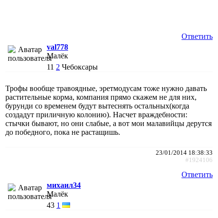
Ответить
val778
Малёк
11
2
Чебоксары
Трофы вообще травоядные, эретмодусам тоже нужно давать
растительные корма, компания прямо скажем не для них,
бурунди со временем будут вытеснять остальных(когда
создадут приличную колонию). Насчет враждебности:
стычки бывают, но они слабые, а вот мои малавийцы дерутся
до победного, пока не растащишь.
23/01/2014 18:38:33
#1924106
Ответить
михаил34
Малёк
43
1