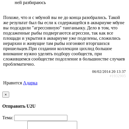
ней разбираюсь
Похоже, что и с мбуной вы не до конца разобрались. Такой
же результат был бы если к содержащейся в аквариуме мбуне
вы подсадили "агрессивную" танганьику. Дело в том, что
подсаженные рыбы подвергаются агрессии, так как все
площади и укрытия в аквариуме уже поделены, сложились
иерархии и живущие там рыбы изгоняют вторгшихся
пришельцев.При создании коллекции цихлид большое
внимание нужно уделять подбору сообществ, при
сложившемся сообществе подселение в большинстве случаев
проблематично.
06/02/2014 20:13:37
#1932905
Нравится
Адарка
×
Отправить U2U
Тема: