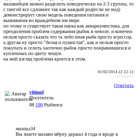
малавийцев можно разделить поведенчески на 2-3 группы, то
с тангой все сдложнее так как каждый род(если не вид)
демонстрирует свою модель поведения питания и
выживания во враждебном им мире.
по этому и существует такая наука как аквариумистика, для
преодоления проблем содержания рыбок в неволе. и конечно
нельзя просто сказать что та либо иная рыба просто агрессор,
а другая ну просто "белая и пушистая", как и нельзя просто
покупать и селить хаотично рыбок просто понравившихся и
купленных по цвету чешуи.
на мой взгляд проблема кроется в этом.
01/02/2014 22:22:12
#1930011
Ответить
vitimof
Посетитель
88
190
Рыбинск
михаил34
Вы знаете малави мбуну держал 4 года и вроде в