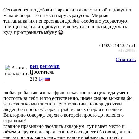
Сегодня решил добавить яркости в акве с тангой и докупил
малави-зебры 10 штук и пару ауратусов."Мирная
танганьика"их непереставая долбит особенно усердствуют
принцессы, цилиндрикусы и лелеупи.Теперь надо думать
куда пристраивать мбуну.
01/02/2014 18:25:51
#1929889
Ответить
petr petrovich
Посетитель
213
14
любая рыба, такая как африканская озерная цихлида умеет
постоять за себя. и это естественно, иначе она не выжила бы
за несколько миллионов лет эволюции. но ведь десятки
людей без проблем держат рыб из всех озер. я вот еще и
Викторию содержу. слухи о которой просто до нелепого
страшные!
главное правильно заселить аквариум. тут имеет место и
объем и грунт и декор. а главное соседи, что б совпадали по
еде, запросам, характеру. еще надо не забывать, что если