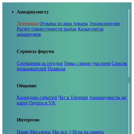
Аквариумисту
Дневники
Отзывы на аква товары
Энциклопедия
Расчет совместимости рыбок
Калькулятор
аквариумов
Сервисы форума
Сообщения за сегодня
Темы с моим участием
Список
пользователей
Правила
Общение
Календарь событий
Чат в Telegram
Аквариумисты на
карте
Группа в VK
Интересно
Наши Магазины
Мы все :)
Игра на память