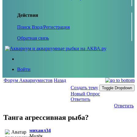
Действия
Поиск
Вход/Регистрация
Обратная связь
Войти
Форум Аквариумистов
Назад
Создать тему
Toggle Dropdown
Новый Опрос
Ответить
Ответить
Танга агрессивная рыба?
михаил34
Малёк