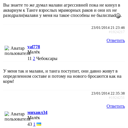
Вы знаете то же думал малави агрессивней пока не кинул в
аквариум к Танге взрослых мраморных раков и они их не
разодрали(малави у меня на такое способны не были:mad
.
23/01/2014 21:23:46
#1924217
Ответить
val778
Малёк
11
2
Чебоксары
У меня так и малави, и танга поступит, они давно живут в
определенном составе и потому на нового бросаются как на
корм!
23/01/2014 22:35:38
#1924251
Ответить
михаил34
Малёк
43
1