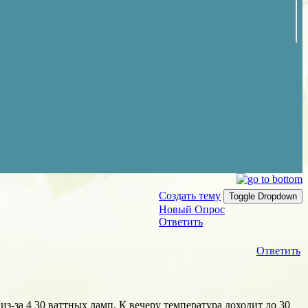
Создать тему
Toggle Dropdown
Новый Опрос
Ответить
Ответить
из-за 4 30 ваттных ламп. К вечеру температура доходит до 30