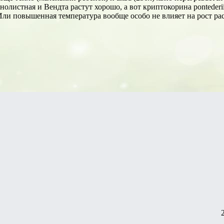
олистная и Вендта растут хорошо, а вот криптокорина pontederii
Или повышенная температура вообще особо не влияет на рост ра