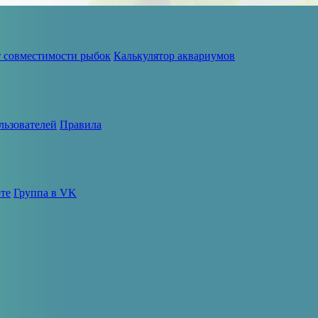
т совместимости рыбок
Калькулятор аквариумов
льзователей
Правила
те
Группа в VK