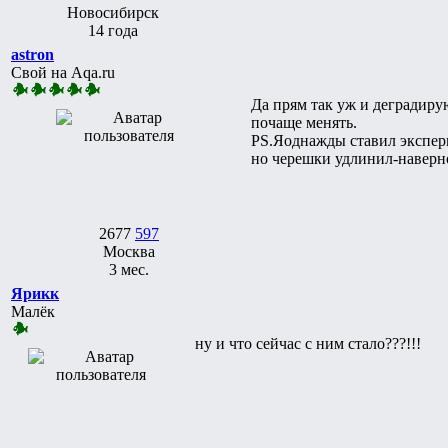
Новосибирск
14 года
astron
Свой на Aqa.ru
Да прям так уж и деградиру
почаще менять.
РS.Яоднажды ставил экспери
но черешки удлинил-наверно
2677
597
Москва
3 мес.
Ярикк
Малёк
ну и что сейчас с ним стало???!!!