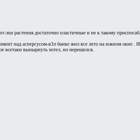
ют-эхи растения достаточно пластичные и не к такому приспоса
мент над асперсусом-в3л банке жил все лето на южном окне . 
е всетаки вынырнуть хотел, но нерешился.