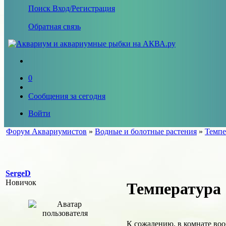
Поиск
Вход/Регистрация
Обратная связь
0
Сообщения за сегодня
Войти
Форум Аквариумистов
»
Водные и болотные растения
»
Темпе
SergeD
Новичок
Температура
К сожалению, в комнате вооб