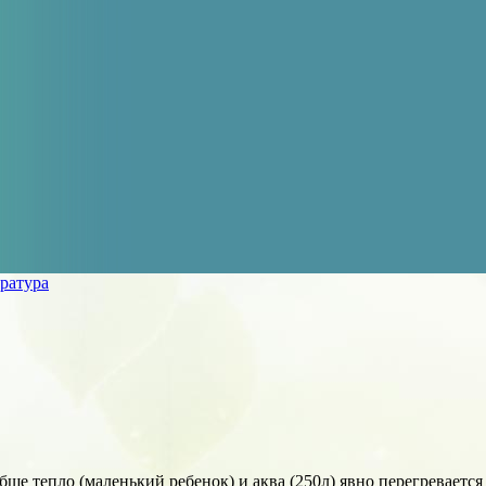
ратура
ще тепло (маленький ребенок) и аква (250л) явно перегревается 