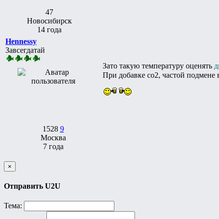
47
Новосибирск
14 года
Hennessy
Завсегдатай
Зато такую температуру оценять
д
При добавке со2, частой подмене 
1528
9
Москва
7 года
×
Отправить U2U
Тема: