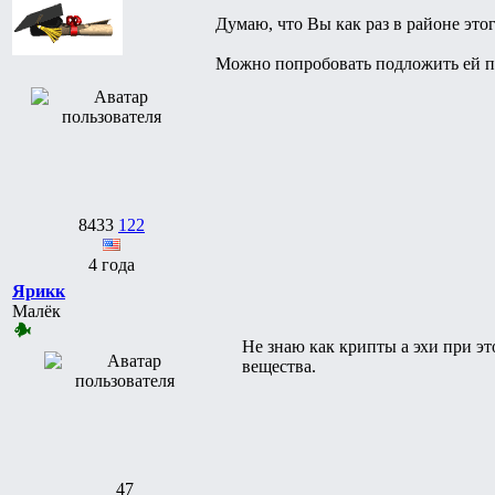
Думаю, что Вы как раз в районе этог
Можно попробовать подложить ей под
8433
122
4 года
Ярикк
Малёк
Не знаю как крипты а эхи при эт
вещества.
47