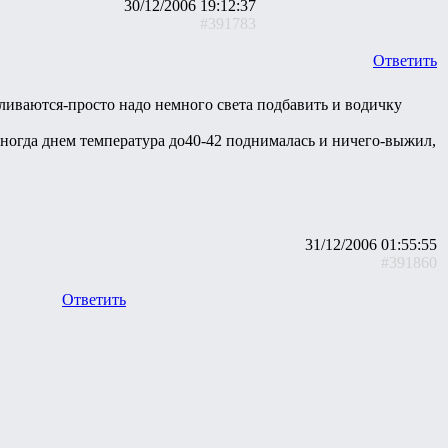
30/12/2006 19:12:37
#391783
Ответить
бливаются-просто надо немного света подбавить и водичку
Иногда днем температура до40-42 поднималась и ничего-выжил,
31/12/2006 01:55:55
#391860
Ответить