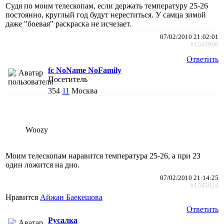
Судя по моим телескопам, если держать температуру 25-26
постоянно, круглый год будут нереститься. У самца зимой
даже "боевая" раскраска не исчезает.
07/02/2010 21:02:01
#1043906
Ответить
fc NoName NoFamily
Посетитель
354
11
Москва
Woozy
Моим телескопам наравится температура 25-26, а при 23
один ложится на дно.
07/02/2010 21:14:25
#1043924
Нравится
Айжан Баекешова
Ответить
Русалка