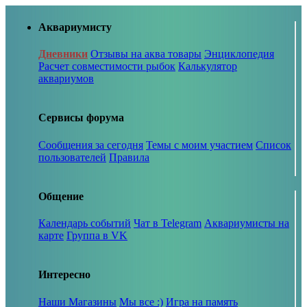
Аквариумисту
Дневники
Отзывы на аква товары
Энциклопедия
Расчет совместимости рыбок
Калькулятор
аквариумов
Сервисы форума
Сообщения за сегодня
Темы с моим участием
Список
пользователей
Правила
Общение
Календарь событий
Чат в Telegram
Аквариумисты на
карте
Группа в VK
Интересно
Наши Магазины
Мы все :)
Игра на память