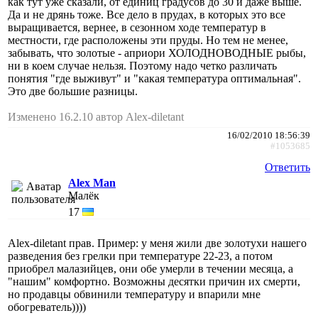
как тут уже сказали, от единиц градусов до 30 и даже выше.
Да и не дрянь тоже. Все дело в прудах, в которых это все
выращивается, вернее, в сезонном ходе температур в
местности, где расположены эти пруды. Но тем не менее,
забывать, что золотые - априори ХОЛОДНОВОДНЫЕ рыбы,
ни в коем случае нельзя. Поэтому надо четко различать
понятия "где выживут" и "какая температура оптимальная".
Это две большие разницы.
Изменено 16.2.10 автор Alex-diletant
16/02/2010 18:56:39
#1053685
Ответить
Alex Man
Малёк
17
Alex-diletant прав. Пример: у меня жили две золотухи нашего
разведения без грелки при температуре 22-23, а потом
приобрел малазийцев, они обе умерли в течении месяца, а
"нашим" комфортно. Возможны десятки причин их смерти,
но продавцы обвинили температуру и впарили мне
обогреватель))))