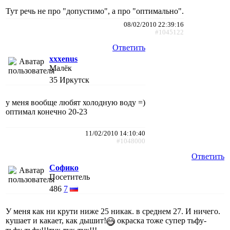
Тут речь не про "допустимо", а про "оптимально".
08/02/2010 22:39:16
#1045122
Ответить
xxxenus
Малёк
35
Иркутск
у меня вообще любят холодную воду =)
оптимал конечно 20-23
11/02/2010 14:10:40
#1048000
Ответить
Софико
Посетитель
486
7
У меня как ни крути ниже 25 никак. в среднем 27. И ничего.
кушает и какает, как дышит!
окраска тоже супер тьфу-