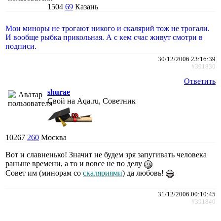
1504
69
Казань
Мои миноры не трогают никого и скалярий тож не трогали.
И вообще рыбка прикольная. А с кем счас живут смотри в
подписи.
30/12/2006 23:16:39
#391830
Ответить
shurae
Свой на Aqa.ru, Советник
10267
260
Москва
Вот и славненько! Значит не будем зря запугивать человека
раньше времени, а то и вовсе не по делу
Совет им (минорам со
скаляриями
) да любовь!
31/12/2006 00:10:45
#391840