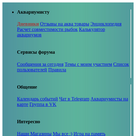
Аквариумисту
Дневники
Отзывы на аква товары
Энциклопедия
Расчет совместимости рыбок
Калькулятор
аквариумов
Сервисы форума
Сообщения за сегодня
Темы с моим участием
Список
пользователей
Правила
Общение
Календарь событий
Чат в Telegram
Аквариумисты на
карте
Группа в VK
Интересно
Наши Магазины
Мы все :)
Игра на память