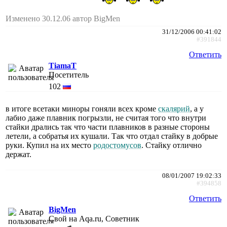
Изменено 30.12.06 автор BigMen
31/12/2006 00:41:02
#391844
Ответить
TiamaT
Посетитель
102
в итоге всетаки миноры гоняли всех кроме
скалярий
, а у
лабио даже плавник погрызли, не считая того что внутри
стайки дрались так что части плавников в разные стороны
летели, а собратья их кушали. Так что отдал стайку в добрые
руки. Купил на их место
родостомусов
. Стайку отлично
держат.
08/01/2007 19:02:33
#394858
Ответить
BigMen
Свой на Aqa.ru, Советник