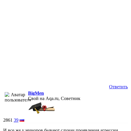
Ответить
BigMen
Свой на Aqa.ru, Советник
2861
39
И все же у миноров бывают случаи проявления агрессии