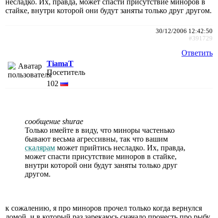
несладко. Их, правда, может спасти присутствие миноров в
стайке, внутри которой они будут заняты только друг другом.
30/12/2006 12:42:50
#391729
Ответить
TiamaT
Посетитель
102
сообщение shurae
Только имейте в виду, что миноры частенько
бывают весьма агрессивны, так что вашим
скалярам
может прийтись несладко. Их, правда,
может спасти присутствие миноров в стайке,
внутри которой они будут заняты только друг
другом.
к сожалению, я про миноров прочел только когда вернулся
домой, и в который раз зарекаюсь сначало прочесть про рыбу,