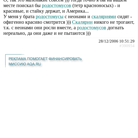
месте поискал бы
родостомусов
(тетр красноносых) - и
красивые, и стайку держат, и Америка...
У меня у брата
родостомусы
с неонами и
скаляриями
сидят -
офигенно красиво смотрится )))
Скалярии
никого не трогают,
т.к. с неонами они росли вместе, а
родостомусов
догнать
нереально, да они даже и не пытаются )))
28/12/2006 10:51:29
#390954