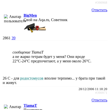
#390968
Ответить
BigMen
Свой на Aqa.ru, Советник
2861
39
сообщение TiamaT
а не жарко тетрам будет у меня? Они вроде
22°С-24°С предпочитают, а у меня около 26°С.
26 С - для
родостомусов
вполне терпимо... у брата при такой
и живут.
28/12/2006 11:18:20
#390971
Ответить
TiamaT
Посетитель