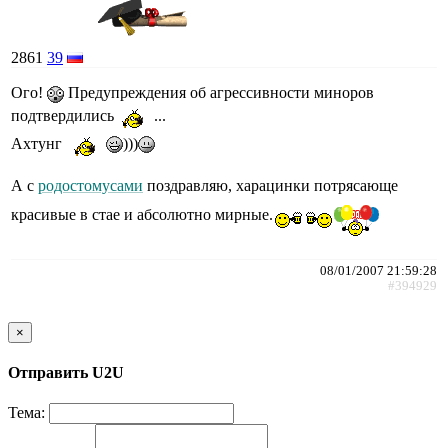
2861
39
Ого!
Предупреждения об агрессивности миноров
подтвердились
...
Ахтунг
)))
А с
родостомусами
поздравляю, харацинки потрясающе
красивые в стае и абсолютно мирные.
08/01/2007 21:59:28
#394929
×
Отправить U2U
Тема: