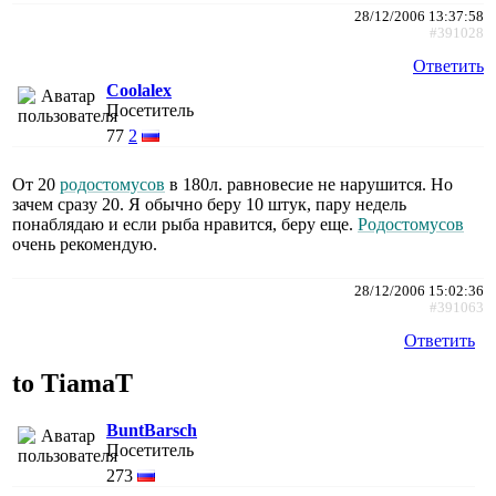
28/12/2006 13:37:58
#391028
Ответить
Coolalex
Посетитель
77
2
От 20
родостомусов
в 180л. равновесие не нарушится. Но
зачем сразу 20. Я обычно беру 10 штук, пару недель
понаблядаю и если рыба нравится, беру еще.
Родостомусов
очень рекомендую.
28/12/2006 15:02:36
#391063
Ответить
to TiamaT
BuntBarsch
Посетитель
273