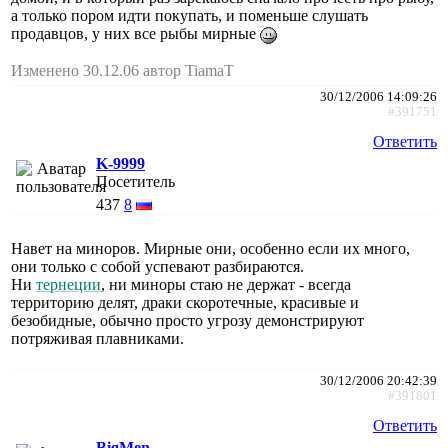
а только пором идти покупать, и поменьше слушать
продавцов, у них все рыбы мирные
Изменено 30.12.06 автор TiamaT
30/12/2006 14:09:26
#391751
Ответить
K-9999
Посетитель
437
8
Навет на миноров. Мирные они, особенно если их много,
они только с собой успевают разбираются.
Ни
тернеции
, ни миноры стаю не держат - всегда
территорию делят, драки скоротечные, красивые и
безобидные, обычно просто угрозу демонстрируют
потряживая плавниками.
30/12/2006 20:42:39
#391801
Ответить
BigMen