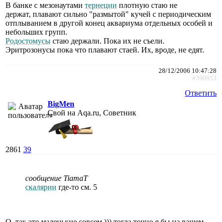
В банке с мезонаутами
тернеции
плотную стаю не
держат, плавают сильно "размытой" кучей с периодическим
отплыванием в другой конец аквариума отдельных особей и
небольших групп.
Родостомусы
стаю держали. Пока их не съели.
Эритрозонусы пока что плавают стаей. Их, вроде, не едят.
28/12/2006 10:47:28
#390953
Ответить
BigMen
Свой на Aqa.ru, Советник
2861
39
сообщение TiamaT
скалярии
где-то см. 5
О, так это маленькие совсем ))) тогда точно я бы на вашем