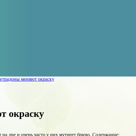
тетрадоны меняют окраску
т окраску
т на дне и очень часто у них мутнеет брюхо. Содержание: