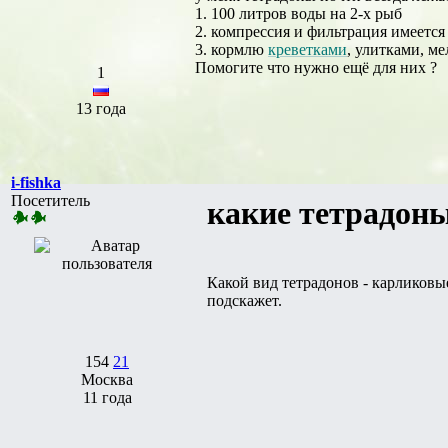
1. 100 литров воды на 2-х рыб
2. компрессия и фильтрация имеется
3. кормлю
креветками
, улитками, м
Помогите что нужно ещё для них ?
1
13 года
i-fishka
Посетитель
какие тетрадон
Какой вид тетрадонов - карликовые
подскажет.
154
21
Москва
11 года