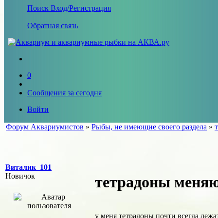
Поиск
Вход/Регистрация
Обратная связь
0
Сообщения за сегодня
Войти
Форум Аквариумистов
»
Рыбы, не имеющие своего раздела
»
Виталик_101
Новичок
тетрадоны меняю
у меня тетрадоны почти всегда лежа