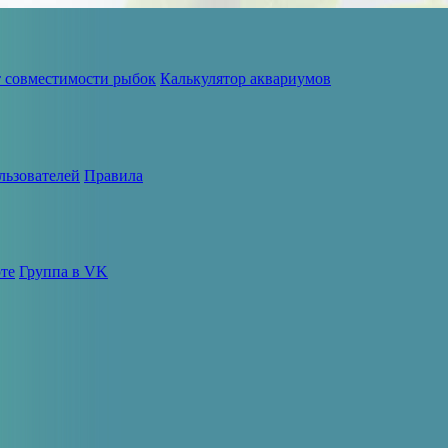
т совместимости рыбок
Калькулятор аквариумов
льзователей
Правила
те
Группа в VK