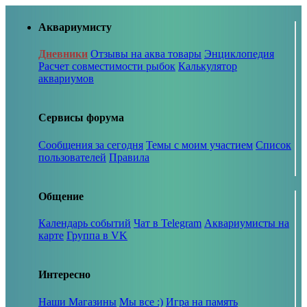
Аквариумисту
Дневники
Отзывы на аква товары
Энциклопедия
Расчет совместимости рыбок
Калькулятор
аквариумов
Сервисы форума
Сообщения за сегодня
Темы с моим участием
Список
пользователей
Правила
Общение
Календарь событий
Чат в Telegram
Аквариумисты на
карте
Группа в VK
Интересно
Наши Магазины
Мы все :)
Игра на память