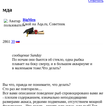
Ответить
мда
BigMen
Свой на Aqa.ru, Советник
2861
39
сообщение Sunday
По ночам они бьются об стекло, одна рыбка
плавает на боку сверху, и в большом аквариуме и
в маленьком тоже.Что делать?
Вы что, правда не понимаете, что делать?
Сто раз же повторили....
Все вами описанное поведение рыб спровоцировано вами же
- плохим содержанием, изначально неподходящими
размерами акваса, редкими подменами, отсутствием мощной
фильтрации... Что делать - менять или аквас, или рыб! Тут