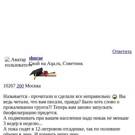
Ответить
shurae
Свой на Aqa.ru, Советник
10267
260
Москва
Называется - прочитали и сделали все неправильно
Вы
ведь читали, что вам писали, правда? Было хоть слово о
прокаливании грунта?! Теперь вам заново запускать
биофильтрацию придется.
А подменивать при вашем населении надо никак не меньше
3 ведер в неделю...
А пока сидят в 12-литровом отсаднике, так по половине
объема в день. И кормить через день.