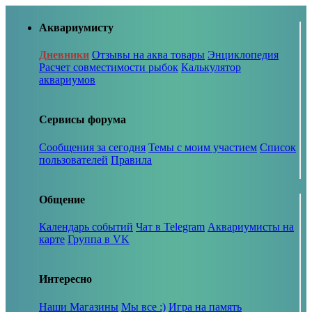
Аквариумисту
Дневники
Отзывы на аква товары
Энциклопедия
Расчет совместимости рыбок
Калькулятор
аквариумов
Сервисы форума
Сообщения за сегодня
Темы с моим участием
Список
пользователей
Правила
Общение
Календарь событий
Чат в Telegram
Аквариумисты на
карте
Группа в VK
Интересно
Наши Магазины
Мы все :)
Игра на память