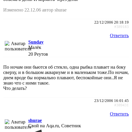
Изменено 22.12.06 автор shurae
22/12/2006 20:18:19
#389183
Ответить
Sunday
Малёк
20
Реутов
По ночам они бьются об стекло, одна рыбка плавает на боку
сверху, и в большом аквариуме и в маленьком тоже.По ночам,
днем вроде бы нормально плавают, беспокойные они..Я не
знаю что с ними такое.
Что делать?
23/12/2006 16:01:45
#389431
Ответить
shurae
Свой на Aqa.ru, Советник