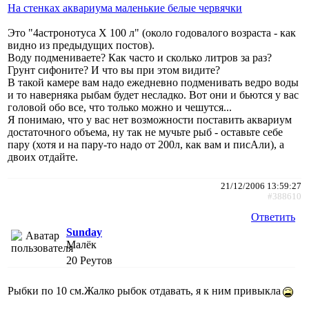
На стенках аквариума маленькие белые червячки
Это "4астронотуса X 100 л" (около годовалого возраста - как
видно из предыдущих постов).
Воду подмениваете? Как часто и сколько литров за раз?
Грунт сифоните? И что вы при этом видите?
В такой камере вам надо ежедневно подменивать ведро воды
и то наверняка рыбам будет несладко. Вот они и бьются у вас
головой обо все, что только можно и чешутся...
Я понимаю, что у вас нет возможности поставить аквариум
достаточного объема, ну так не мучьте рыб - оставьте себе
пару (хотя и на пару-то надо от 200л, как вам и писАли), а
двоих отдайте.
21/12/2006 13:59:27
#388610
Ответить
Sunday
Малёк
20
Реутов
Рыбки по 10 см.Жалко рыбок отдавать, я к ним привыкла