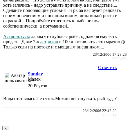
хоть залечись - надо устранять причину, а не следствие....
Сделайте подобающие условия - и рыба вас будет радовать
своим поведением и внешним видом, динамикой роста и
окраской... Попробуйте отнестись к рыбе не по-
собственнически, а погуманней....
Астронотусы
даром что дубовая рыба, однако всему есть
предел... Даже 2-х
астриков
в 100 л. оставлять - это мрачно (((
Только если на протоке и с мощным внешником....
23/12/2006 17:28:23
#389453
Ответить
Sunday
Малёк
20
Реутов
Вода отстаялась 2 е суток.Можно ли запускать рыб туда?
23/12/2006 22:42:29
#389514
×