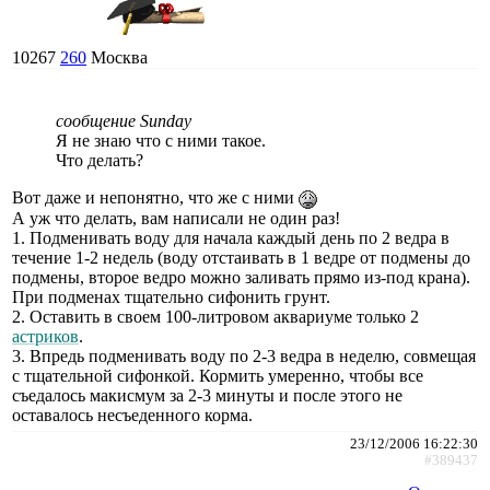
10267
260
Москва
сообщение Sunday
Я не знаю что с ними такое.
Что делать?
Вот даже и непонятно, что же с ними
А уж что делать, вам написали не один раз!
1. Подменивать воду для начала каждый день по 2 ведра в
течение 1-2 недель (воду отстаивать в 1 ведре от подмены до
подмены, второе ведро можно заливать прямо из-под крана).
При подменах тщательно сифонить грунт.
2. Оставить в своем 100-литровом аквариуме только 2
астриков
.
3. Впредь подменивать воду по 2-3 ведра в неделю, совмещая
с тщательной сифонкой. Кормить умеренно, чтобы все
съедалось макисмум за 2-3 минуты и после этого не
оставалось несъеденного корма.
23/12/2006 16:22:30
#389437