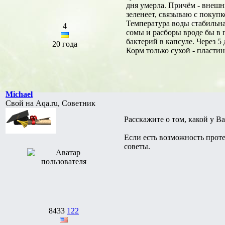
дня умерла. Причём - внешн
зеленеет, связываю с покуп
Температура воды стабильная
4
сомы и расборы вроде бы в
бактерий в капсуле. Через 5
20 года
Корм только сухой - пласти
Michael
Свой на Aqa.ru, Советник
Расскажите о том, какой у В
Если есть возможность прот
советы.
8433
122