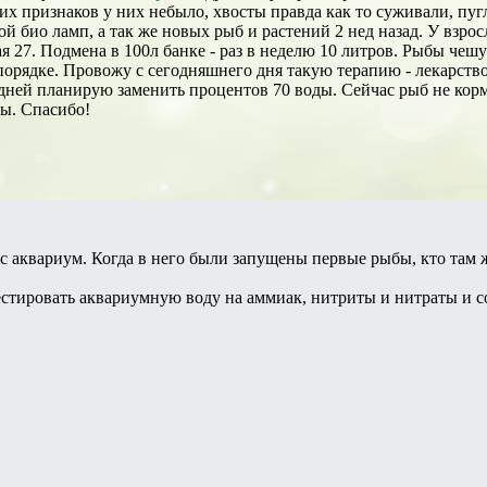
их признаков у них небыло, хвосты правда как то суживали, пу
кой био ламп, а так же новых рыб и растений 2 нед назад. У взр
 27. Подмена в 100л банке - раз в неделю 10 литров. Рыбы чешут
 порядке. Провожу с сегодняшнего дня такую терапию - лекарс
 дней планирую заменить процентов 70 воды. Сейчас рыб не корм
ны. Спасибо!
ас аквариум. Когда в него были запущены первые рыбы, кто там ж
естировать аквариумную воду на аммиак, нитриты и нитраты и с