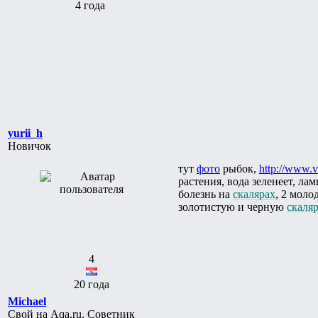
4 года
yurii_h
Новичок
тут
фото
рыбок,
http://www.v
растения, вода зеленеет, ла
болезнь на
скалярах
, 2 моло
золотистую и черную
скаля
4
20 года
Michael
Свой на Aqa.ru, Советник