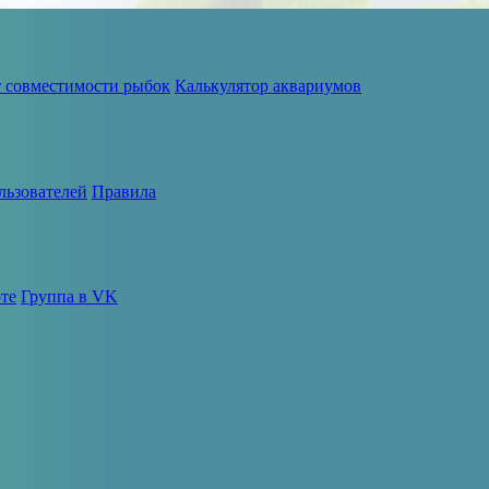
т совместимости рыбок
Калькулятор аквариумов
льзователей
Правила
те
Группа в VK