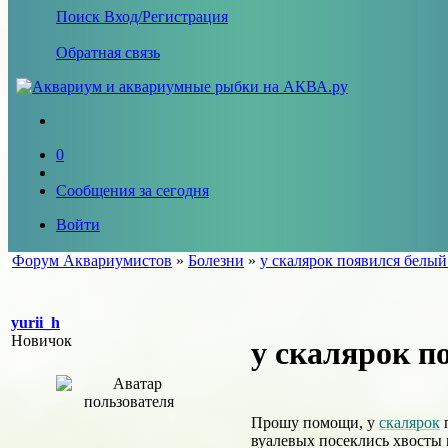
Поиск
Вход/Регистрация
Обратная связь
0
Сообщения за сегодня
Войти
Форум Аквариумистов
»
Болезни
»
у скалярок появился белый
yurii_h
Новичок
у скалярок п
Прошу помощи, у
скалярок
п
вуалевых посеклись хвосты 