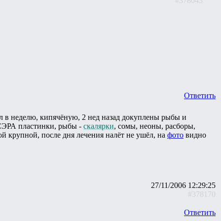
#378043
Ответить
0л в неделю, кипячёную, 2 нед назад докуплены рыбы и
- СЭРА пластинки, рыбы -
скалярки
, сомы, неоны, расборы,
мой крупной, после дня лечения налёт не ушёл, на
фото
видно
27/11/2006 12:29:25
#378170
Ответить