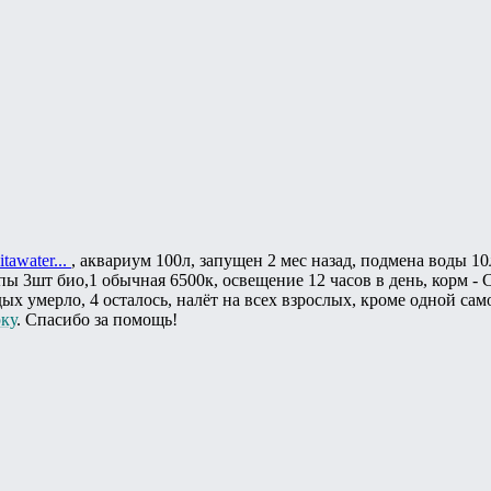
itawater...
, аквариум 100л, запущен 2 мес назад, подмена воды 1
мпы 3шт био,1 обычная 6500к, освещение 12 часов в день, корм 
дых умерло, 4 осталось, налёт на всех взрослых, кроме одной са
рку
. Спасибо за помощь!