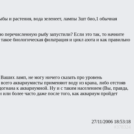
ыбы и растения, вода зеленеет, лампы 3шт био,1 обычная
всю перечисленную рыбу запустили? Если это так, то начните
 такое биологическая фильтрация и цикл азота и как правильно
и Ваших ламп, не могу ничего сказать про уровень
е всего аквариумисты применяют воду из крана, либо отстояв
догнана к аквариумной. Ну и с таким населением (Вы, правда,
 или более часто даже после того, как аквариум пройдет
27/11/2006 18:53:18
#378324