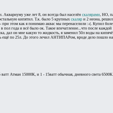
. Аквариуму уже лет 8, он всегда был населён
скалярами
, НО, п
 остальную кипятил. Т.к. было 5 крупных
скаляр
и 2 неона, решил
- при этом как я понимаю аквас мы перенаселили :-(. Купил боле
 в пол года и всё было ок. Такое впечатление...что после каждо
а, дал он мне какую то жидкость, я заменил 50л воды на кипячё
ть ещё по 25л. До этого лечил АНТИПАРом, вроде дело пошло на 
 ватт Атман 15000К, и 1 - 15ватт обычная, дневного света 6500К. 