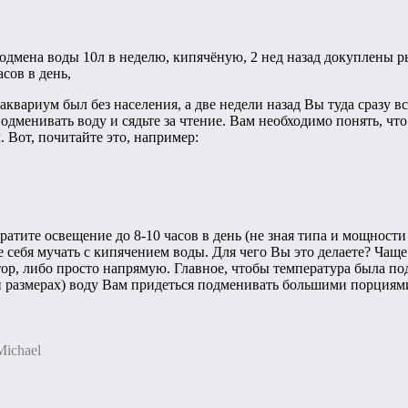
подмена воды 10л в неделю, кипячёную, 2 нед назад докуплены р
сов в день,
аквариум был без населения, а две недели назад Вы туда сразу 
дменивать воду и сядьте за чтение. Вам необходимо понять, что
 Вот, почитайте это, например:
кратите освещение до 8-10 часов в день (не зная типа и мощност
е себя мучать с кипячением воды. Для чего Вы это делаете? Чащ
тор, либо просто напрямую. Главное, чтобы температура была по
и размерах) воду Вам придеться подменивать большими порциями
Michael