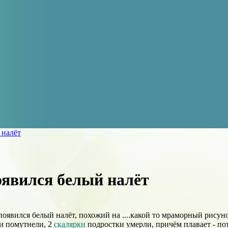
 налёт
оявился белый налёт
оявился белый налёт, похожий на ....какой то мраморный рисунок
и помутнели, 2
скалярки
подростки умерли, причём плавает - пот