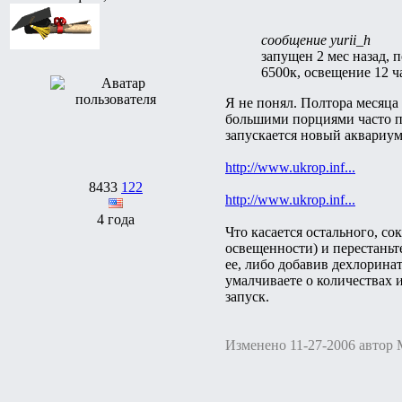
сообщение yurii_h
запущен 2 мес назад, 
6500к, освещение 12 ча
Я не понял. Полтора месяца 
большими порциями часто по
запускается новый аквариум.
http://www.ukrop.inf...
8433
122
http://www.ukrop.inf...
4 года
Что касается остального, со
освещенности) и перестаньт
ее, либо добавив дехлорина
умалчиваете о количествах 
запуск.
Изменено 11-27-2006 автор 