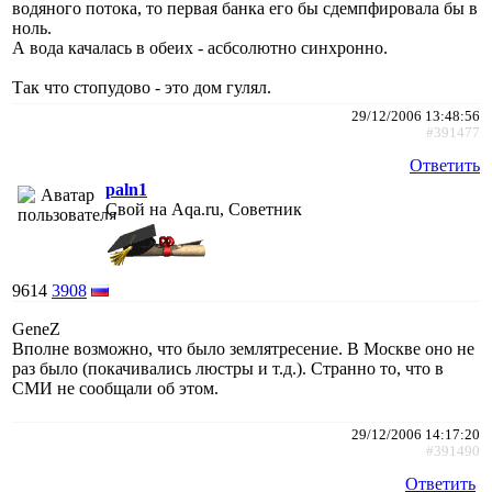
водяного потока, то первая банка его бы сдемпфировала бы в
ноль.
А вода качалась в обеих - асбсолютно синхронно.
Так что стопудово - это дом гулял.
29/12/2006 13:48:56
#391477
Ответить
paln1
Свой на Aqa.ru, Советник
9614
3908
GeneZ
Вполне возможно, что было землятресение. В Москве оно не
раз было (покачивались люстры и т.д.). Странно то, что в
СМИ не сообщали об этом.
29/12/2006 14:17:20
#391490
Ответить