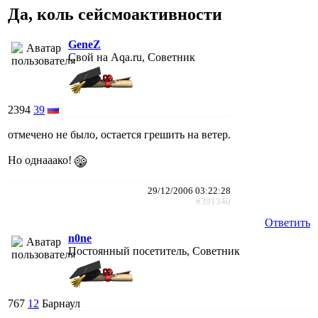
Да, коль сейсмоактивности
GeneZ
Свой на Aqa.ru, Советник
2394
39
отмечено не было, остается грешить на ветер.
Но однааако!
29/12/2006 03:22:28
#391340
Ответить
n0ne
Постоянный посетитель, Советник
767
12
Барнаул