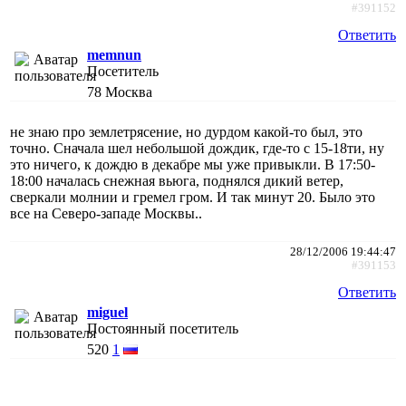
#391152
Ответить
memnun
Посетитель
78
Москва
не знаю про землетрясение, но дурдом какой-то был, это
точно. Сначала шел небольшой дождик, где-то с 15-18ти, ну
это ничего, к дождю в декабре мы уже привыкли. В 17:50-
18:00 началась снежная вьюга, поднялся дикий ветер,
сверкали молнии и гремел гром. И так минут 20. Было это
все на Северо-западе Москвы..
28/12/2006 19:44:47
#391153
Ответить
miguel
Постоянный посетитель
520
1