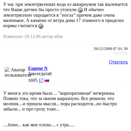
У нас при землетрясениях вода из аквариумов так вылевается
что Ваши датчки бы просто утонули
И обычно
землетрясение ощущается в "ногах" причем даже очень
маленькое. А качание от ветра дома 17 этажного в приделах
нормы считается
Изменено 29.12.06 автор n0ne
29/12/2006 07:01:39
#391350
Ответить
Eugene N
Завсегдатай
1695
17
У меня в это время была ... "корпоративная" вечеринка.
Помню тока, что за окном шарахнуло. Все решили, что
молния....и пришла мысля... пора расходится...но быстро
забыли... и про грозу тоже...
....блин... как мне плохо.... с утра.....