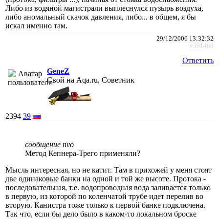
Либо из водяной магистрали выплеснулся пузырь воздуха,
либо аномальный скачок давления, либо... в общем, я бы
искал именно там.
29/12/2006 13:32:32
#391468
Ответить
GeneZ
Свой на Aqa.ru, Советник
2394
39
сообщение nvo
Метод Кепнера-Трего применяли?
Мысль интересная, но не катит. Там в прихожей у меня стоят
две одинаковые банки на одной и той же высоте. Протока -
последовательная, т.е. водопроводная вода заливается только
в первую, из которой по коленчатой трубе идет перелив во
вторую. Канистра тоже только к первой банке подключена.
Так что, если бы дело было в каком-то локальном броске