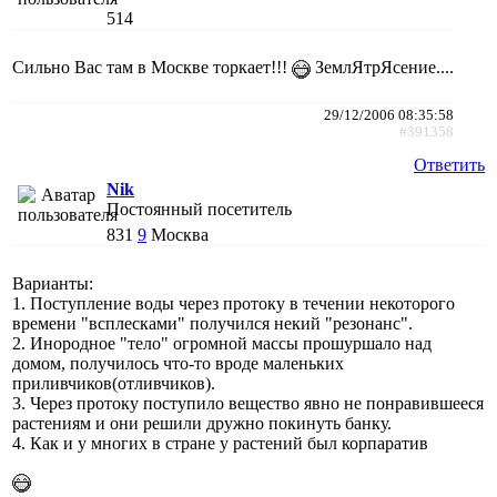
514
Сильно Вас там в Москве торкает!!!
ЗемлЯтрЯсение....
29/12/2006 08:35:58
#391358
Ответить
Nik
Постоянный посетитель
831
9
Москва
Варианты:
1. Поступление воды через протоку в течении некоторого
времени "всплесками" получился некий "резонанс".
2. Инородное "тело" огромной массы прошуршало над
домом, получилось что-то вроде маленьких
приливчиков(отливчиков).
3. Через протоку поступило вещество явно не понравившееся
растениям и они решили дружно покинуть банку.
4. Как и у многих в стране у растений был корпаратив