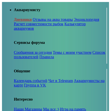
Аквариумисту
Дневники
Отзывы на аква товары
Энциклопедия
Расчет совместимости рыбок
Калькулятор
аквариумов
Сервисы форума
Сообщения за сегодня
Темы с моим участием
Список
пользователей
Правила
Общение
Календарь событий
Чат в Telegram
Аквариумисты на
карте
Группа в VK
Интересно
Наши Магазины
Мы все :)
Игра на память