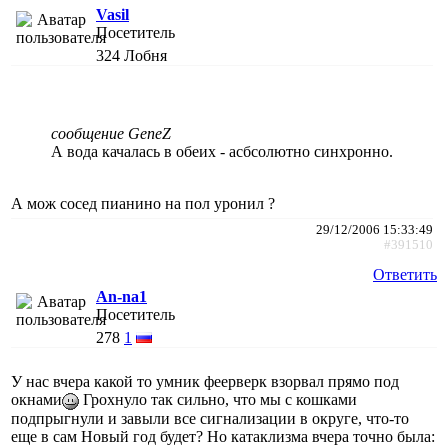
Vasil
Посетитель
324
Лобня
сообщение GeneZ
А вода качалась в обеих - асбсолютно синхронно.
А мож сосед пианино на пол уронил ?
29/12/2006 15:33:49
#391510
Ответить
An-na1
Посетитель
278
1
У нас вчера какой то умник феерверк взорвал прямо под
окнами
Грохнуло так сильно, что мы с кошками
подпрыгнули и завыли все сигнализации в округе, что-то
еще в сам Новый год будет? Но катаклизма вчера точно была: