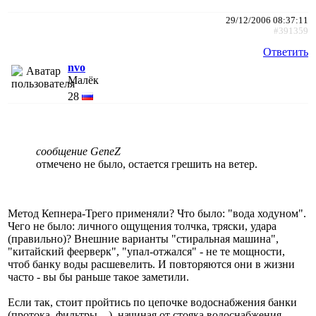
29/12/2006 08:37:11
#391359
Ответить
nvo
Малёк
28
сообщение GeneZ
отмечено не было, остается грешить на ветер.
Метод Кепнера-Трего применяли? Что было: "вода ходуном".
Чего не было: личного ощущения толчка, тряски, удара
(правильно)? Внешние варианты "стиральная машина",
"китайский феерверк", "упал-отжался" - не те мощности,
чтоб банку воды расшевелить. И повторяются они в жизни
часто - вы бы раньше такое заметили.
Если так, стоит пройтись по цепочке водоснабжения банки
(протока, фильтры ...), начиная от стояка водоснабжения.