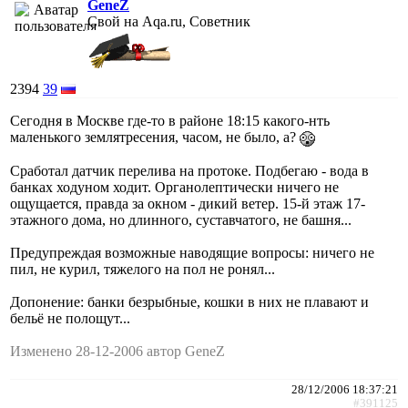
GeneZ
Свой на Aqa.ru, Советник
2394
39
Сегодня в Москве где-то в районе 18:15 какого-нть
маленького землятресения, часом, не было, а?
Сработал датчик перелива на протоке. Подбегаю - вода в
банках ходуном ходит. Органолептически ничего не
ощущается, правда за окном - дикий ветер. 15-й этаж 17-
этажного дома, но длинного, суставчатого, не башня...
Предупреждая возможные наводящие вопросы: ничего не
пил, не курил, тяжелого на пол не ронял...
Допонение: банки безрыбные, кошки в них не плавают и
бельё не полощут...
Изменено 28-12-2006 автор GeneZ
28/12/2006 18:37:21
#391125