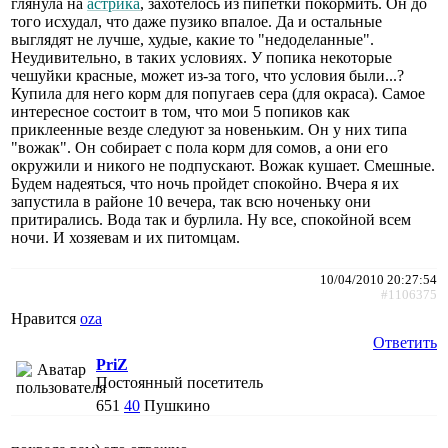
глянула на
астрика
, захотелось из пипетки покормить. Он до
того исхудал, что даже пузико впалое. Да и остальные
выглядят не лучше, худые, какие то "недоделанные".
Неудивительно, в таких условиях. У попика некоторые
чешуйки красные, может из-за того, что условия были...?
Купила для него корм для попугаев сера (для окраса). Самое
интересное состоит в том, что мои 5 попиков как
приклеенные везде следуют за новеньким. Он у них типа
"вожак". Он собирает с пола корм для сомов, а они его
окружили и никого не подпускают. Вожак кушает. Смешные.
Будем надеяться, что ночь пройдет спокойно. Вчера я их
запустила в районе 10 вечера, так всю ноченьку они
притирались. Вода так и бурлила. Ну все, спокойной всем
ночи. И хозяевам и их питомцам.
10/04/2010 20:27:54
#1106375
Нравится
oza
Ответить
PriZ
Постоянный посетитель
651
40
Пушкино