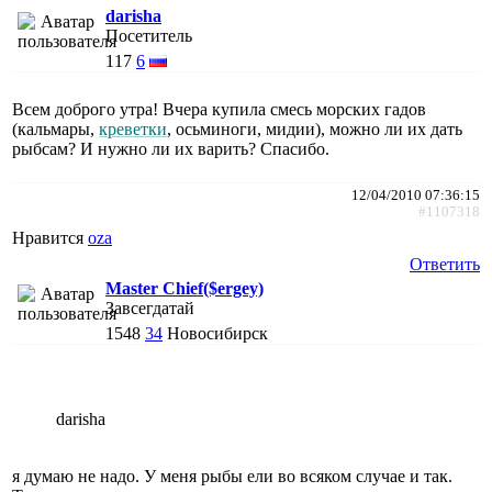
darisha
Посетитель
117
6
Всем доброго утра! Вчера купила смесь морских гадов
(кальмары,
креветки
, осьминоги, мидии), можно ли их дать
рыбсам? И нужно ли их варить? Спасибо.
12/04/2010 07:36:15
#1107318
Нравится
oza
Ответить
Master Chief($ergey)
Завсегдатай
1548
34
Новосибирск
darisha
я думаю не надо. У меня рыбы ели во всяком случае и так.