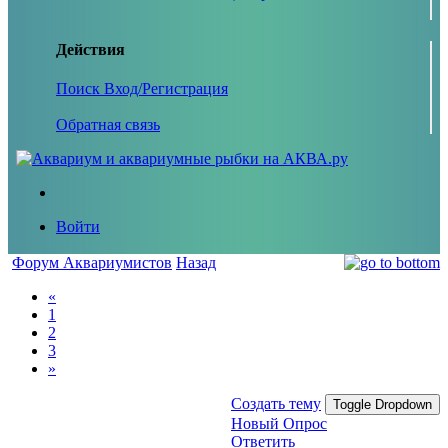
Действия
Поиск
Вход/Регистрация
Обратная связь
Войти
Форум Аквариумистов
Назад
«
1
2
3
»
Создать тему
Toggle Dropdown
Новый Опрос
Ответить