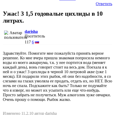
Ответить
Ужас! 3 1,5 годовалые цихлиды в 10
литрах.
darisha
Посетитель
117
6
Здравствуйте. Помогите мне пожалуйста принять верное
решение. Ко мне вчера пришла знакомая попросила немного
воды из моего аквариума, т.к. у нее портится вода (меняет
каждый день), вонь говорит стоит на весь дом. Поехала я к
ней и о ужас! 3 цихлиды в черной 10 литровой акве (уже 1
месяц). Ей подарили этих рыбок, ей они без надобности, я со
слезами на глазах умоляла ее продать, отдать их, но НЕТ. Всю
ночь не спала. Подскажите как быть? Только не подумайте
что я изверг, но может их усыпить или еще что-нибудь.
Просто забрать не получиться. Муж алкоголик хуже овчарки.
Очень прошу о помощи. Рыбок жалко.
Изменено 11.2.10 автор darisha