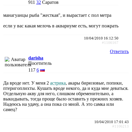
911
32
Саратов
манагуанцы рыба "жесткая", и вырастает с пол метра
если у вас какая мелочь в аквариуме есть, могут пожрать
10/04/2010 16:12:50
#1106167
Ответить
darisha
Посетитель
117
6
Да вроде нет. У меня 2
астрика
, акары бирюзовые, попики,
птеригоплихты. Кушать вроде некого, да и куда мне деваться.
Отдельную акву для него, слишком обременительно, а
выкидывать, тогда проще было оставить у прежних хозяев.
Надеюсь на удачу, а она пока со мной. А это самка или
самец?
10/04/2010 17:01:43
#1106213