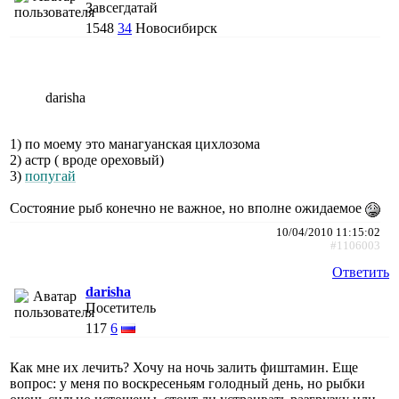
Завсегдатай
1548
34
Новосибирск
darisha
1) по моему это манагуанская цихлозома
2) астр ( вроде ореховый)
3)
попугай
Состояние рыб конечно не важное, но вполне ожидаемое
10/04/2010 11:15:02
#1106003
Ответить
darisha
Посетитель
117
6
Как мне их лечить? Хочу на ночь залить фиштамин. Еще
вопрос: у меня по воскресеньям голодный день, но рыбки