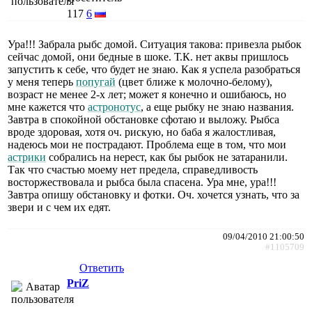
117
6
Ура!!! Забрала рыбс домой. Ситуация такова: привезла рыбок
сейчас домой, они бедные в шоке. Т.К. нет аквы пришлось
запустить к себе, что будет не знаю. Как я успела разобраться
у меня теперь
попугай
(цвет ближе к молочно-белому),
возраст не менее 2-х лет; может я конечно и ошибаюсь, но
мне кажется что
астронотус
, а еще рыбку не знаю названия.
Завтра в спокойной обстановке сфотаю и выложу. Рыбса
вроде здоровая, хотя оч. рискую, но баба я жалостливая,
надеюсь мои не пострадают. Проблема еще в том, что мои
астрики
собрались на нерест, как бы рыбок не затаранили.
Так что счастью моему нет предела, справедливость
восторжествовала и рыбса была спасена. Ура мне, ура!!!
Завтра опишу обстановку и фотки. Оч. хочется узнать, что за
звери и с чем их едят.
09/04/2010 21:00:50
#1105709
Ответить
PriZ