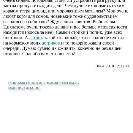
очень сильно истощены, стоит ли устраивать разгрузку или
завтра пропустить один день. Чем лучше их кормить сухим
кормом тетра цихлид или мороженным мотылем? Мои очень
любят корм для сомов, новенькие тоже с удовольствием
сегодня его собирали? Жду ваших советов. Рыбс жалко.
Цихлазома очень тяжело дышит и все больше у поверхности
находится (боюсь за нее). Самый стойкий попик, уже всех
построил. А
астрик
такой голодный, что сегодня не пустил
на кормежку моих
астриков
и те покорно ждали своей
очереди. Думаю сумею их оживить, конечно не без вашей
помощи. Спасибо вам, что вы есть!
10/04/2010 12:22:41
#1106035