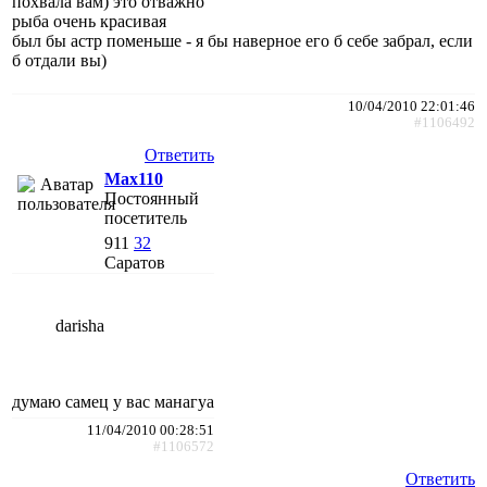
похвала вам) это отважно
рыба очень красивая
был бы астр поменьше - я бы наверное его б себе забрал, если
б отдали вы)
10/04/2010 22:01:46
#1106492
Ответить
Max110
Постоянный
посетитель
911
32
Саратов
darisha
думаю самец у вас манагуа
11/04/2010 00:28:51
#1106572
Ответить