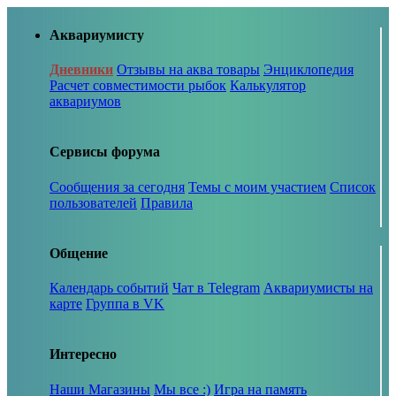
Аквариумисту
Дневники
Отзывы на аква товары
Энциклопедия
Расчет совместимости рыбок
Калькулятор
аквариумов
Сервисы форума
Сообщения за сегодня
Темы с моим участием
Список
пользователей
Правила
Общение
Календарь событий
Чат в Telegram
Аквариумисты на
карте
Группа в VK
Интересно
Наши Магазины
Мы все :)
Игра на память