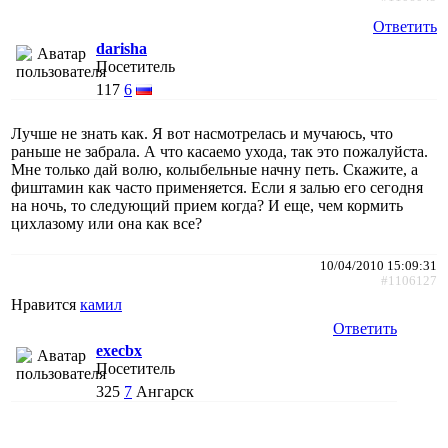
Ответить
darisha
Посетитель
117
6
Лучше не знать как. Я вот насмотрелась и мучаюсь, что
раньше не забрала. А что касаемо ухода, так это пожалуйста.
Мне только дай волю, колыбельные начну петь. Скажите, а
фиштамин как часто применяется. Если я залью его сегодня
на ночь, то следующий прием когда? И еще, чем кормить
цихлазому или она как все?
10/04/2010 15:09:31
#1106127
Нравится
камил
Ответить
execbx
Посетитель
325
7
Ангарск