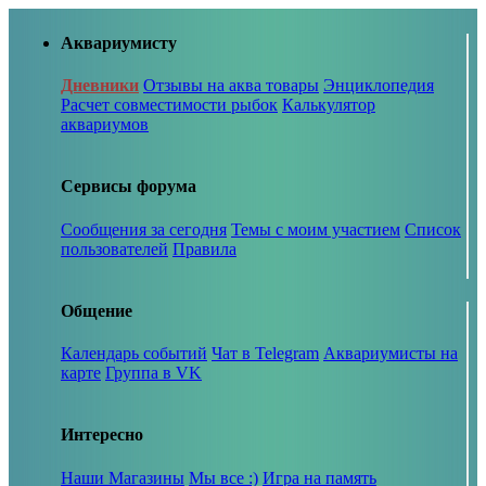
Аквариумисту
Дневники
Отзывы на аква товары
Энциклопедия
Расчет совместимости рыбок
Калькулятор
аквариумов
Сервисы форума
Сообщения за сегодня
Темы с моим участием
Список
пользователей
Правила
Общение
Календарь событий
Чат в Telegram
Аквариумисты на
карте
Группа в VK
Интересно
Наши Магазины
Мы все :)
Игра на память