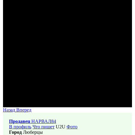
Назад
Вперед
Продавец
НАРВАЛ84
В профиль
Что пишет
U2U
Фото
Город
Люберцы