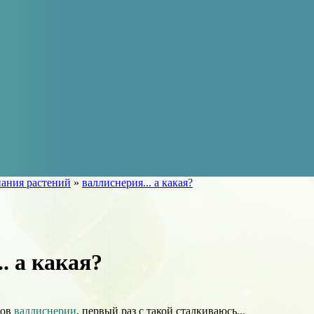
ания растений
»
валлиснерия... а какая?
. а какая?
тов
валлиснерии
, первый раз с такой сталкиваюсь...