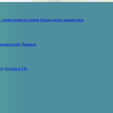
т совместимости рыбок
Калькулятор аквариумов
льзователей
Правила
те
Группа в VK