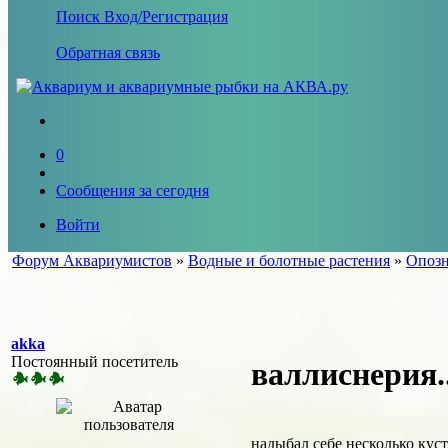
Поиск
Вход/Регистрация
Обратная связь
0
Сообщения за сегодня
Войти
Форум Аквариумистов
»
Водные и болотные растения
»
Опозн
akka
Постоянный посетитель
валлиснерия..
надыбал себе несколько кус