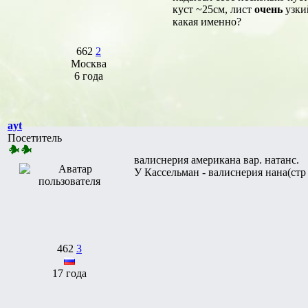
куст ~25см, лист
очень
узкий
какая именно?
662
2
Москва
6 года
ayt
Посетитель
валиснерия американа вар. натанс.
У Кассельман - валиснерия нана(стр
462
3
17 года