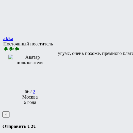
akka
Постоянный посетитель
угумс, очень похоже, премного бла
662
2
Москва
6 года
×
Отправить U2U