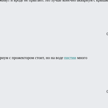
я живут и вроде не прыгают. Но лучше конечно аквариум с крышк
ариум с прожектором стоит, но на воде
пистии
много