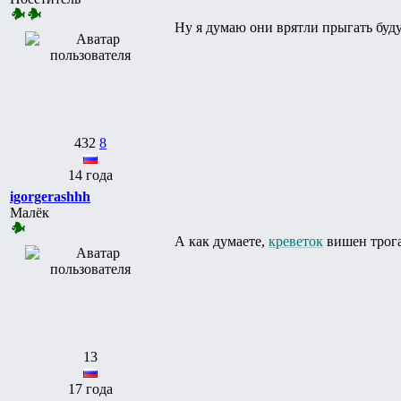
Ну я думаю они врятли прыгать буд
432
8
14 года
igorgerashhh
Малёк
А как думаете,
креветок
вишен трога
13
17 года