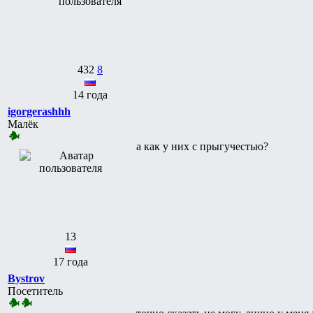
432
8
14 года
igorgerashhh
Малёк
а как у них с прыгучестью?
13
17 года
Bystrov
Посетитель