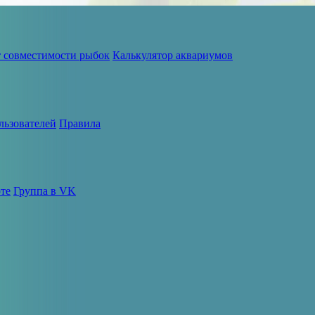
т совместимости рыбок
Калькулятор аквариумов
льзователей
Правила
те
Группа в VK