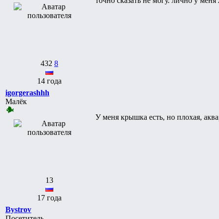
точно сказать не могу. лично у мен
432
8
14 года
igorgerashhh
Малёк
У меня крышка есть, но плохая, акв
13
17 года
Bystrov
Посетитель