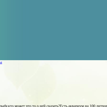
ры
рыбу.кто может что то о ней сказать?Есть аквариум на 100 литро