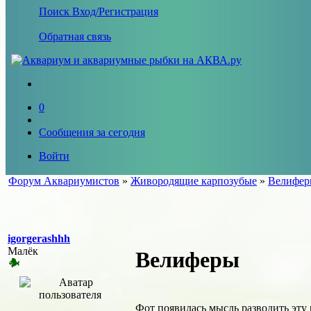
Поиск
Вход/Регистрация
Обратная связь
0
Сообщения за сегодня
Войти
Форум Аквариумистов
»
Живородящие карпозубые
»
Велифе
igorgerashhh
Малёк
Велиферы
Фот появилась мысль разводить эту 