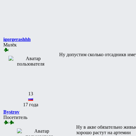
igorgerashhh
Малёк
Ну допустим сколько отсадникв имет
13
17 года
Bystrov
Посетитель
Ну в акве обязательно живы
хорошо растут на артемии