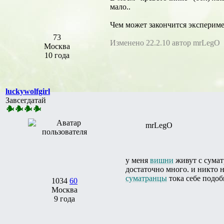
мало..
Чем может закончится эксперим
73
Изменено 22.2.10 автор mrLegO
Москва
10 года
luckywolfgirl
Завсегдатай
mrLegO
у меня
вишни
живут с сумат
достаточно много. и никто н
суматранцы
тока себе подоб
1034
60
Москва
9 года