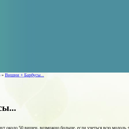
)
»
Вишни + Барбусы...
ы...
вут около 50 вишен, возможно больше, если учеться всю молодь 