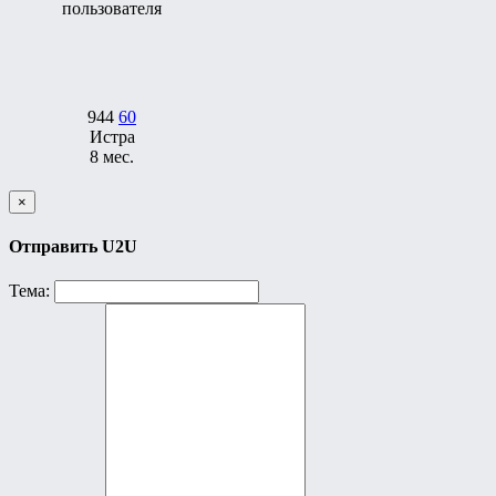
944
60
Истра
8 мес.
×
Отправить U2U
Тема: