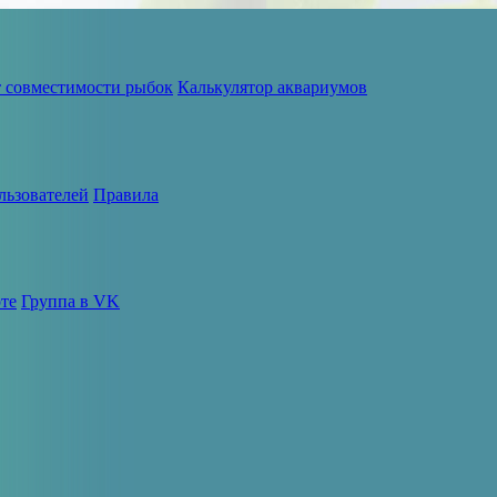
т совместимости рыбок
Калькулятор аквариумов
льзователей
Правила
те
Группа в VK