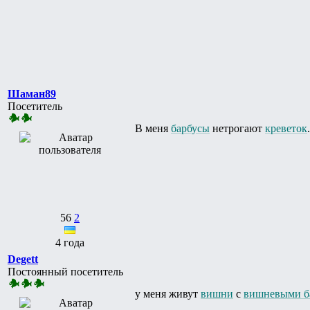
Шаман89
Посетитель
В меня
барбусы
нетрогают
креветок
56
2
4 года
Degett
Постоянный посетитель
у меня живут
вишни
с
вишневыми
б