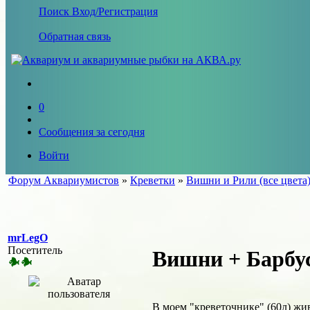
Поиск
Вход/Регистрация
Обратная связь
0
Сообщения за сегодня
Войти
Форум Аквариумистов
»
Креветки
»
Вишни и Рили (все цвета
mrLegO
Посетитель
Вишни + Барбус
В моем "креветочнике" (60л) жи