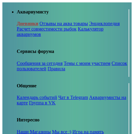
Аквариумисту
Дневники
Отзывы на аква товары
Энциклопедия
Расчет совместимости рыбок
Калькулятор
аквариумов
Сервисы форума
Сообщения за сегодня
Темы с моим участием
Список
пользователей
Правила
Общение
Календарь событий
Чат в Telegram
Аквариумисты на
карте
Группа в VK
Интересно
Наши Магазины
Мы все :)
Игра на память