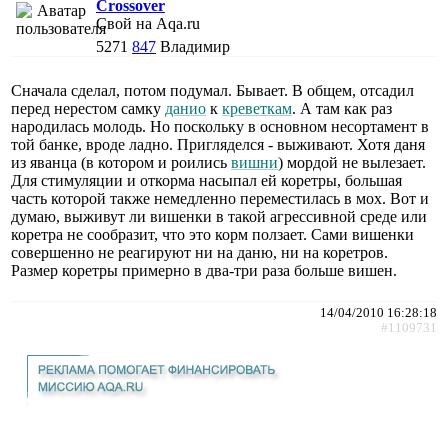
Crossover
Свой на Aqa.ru
5271
847
Владимир
Сначала сделал, потом подумал. Бывает. В общем, отсадил
перед нерестом самку
данио
к
креветкам
. А там как раз
народилась молодь. Но поскольку в основном несортамент в
той банке, вроде ладно. Пригляделся - выживают. Хотя даня
из яванца (в котором и роились
вишни
) мордой не вылезает.
Для стимуляции и откорма насыпал ей коретры, большая
часть которой также немедленно переместилась в мох. Вот и
думаю, выживут ли вишенки в такой агрессивной среде или
коретра не сообразит, что это корм ползает. Сами вишенки
совершенно не реагируют ни на даню, ни на коретров.
Размер коретры примерно в два-три раза больше вишен.
14/04/2010 16:28:18
#1109731