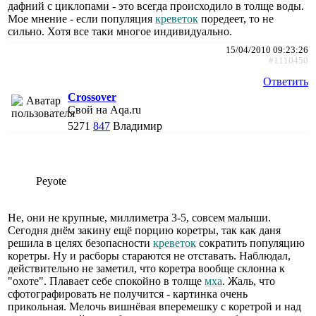
дафний с циклопами - это всегда происходило в толще воды.
Мое мнение - если популяция
креветок
поредеет, то не
сильно. Хотя все таки многое индивидуально.
15/04/2010 09:23:26
#1110450
Ответить
Crossover
Свой на Aqa.ru
5271
847
Владимир
Peyote
Не, они не крупные, миллиметра 3-5, совсем малыши.
Сегодня днём закину ещё порцию коретры, так как даня
решила в целях безопасности
креветок
сократить популяцию
коретры. Ну и расборы стараются не отставать. Наблюдал,
действительно не заметил, что коретра вообще склонна к
"охоте". Плавает себе спокойно в толще
мха
. Жаль, что
сфотографировать не получится - картинка очень
прикольная. Мелочь вишнёвая вперемешку с коретрой и над