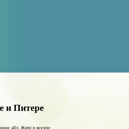
е и Питере
аквас 40л. Живу в москве.