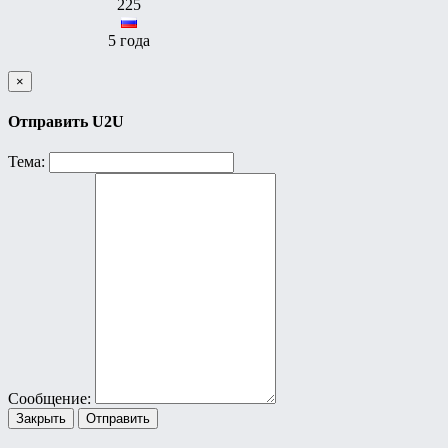
225
5 года
×
Отправить U2U
Тема:
Сообщение:
Закрыть
Отправить