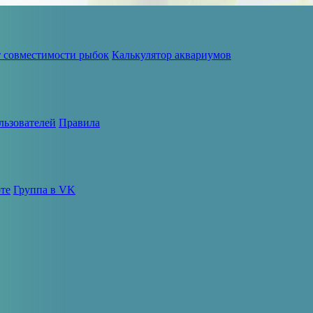
т совместимости рыбок
Калькулятор аквариумов
льзователей
Правила
те
Группа в VK