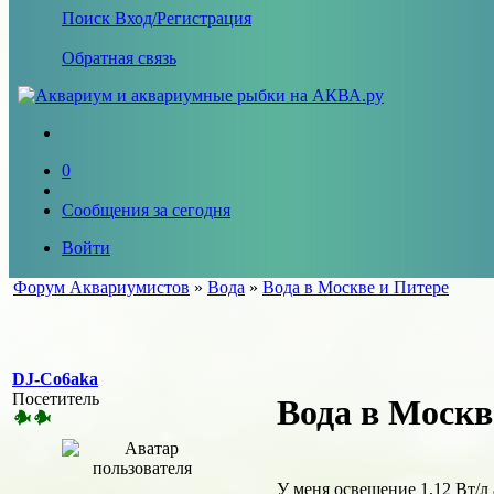
Поиск
Вход/Регистрация
Обратная связь
0
Сообщения за сегодня
Войти
Форум Аквариумистов
»
Вода
»
Вода в Москве и Питере
DJ-Co6aka
Посетитель
Вода в Москв
У меня освещение 1,12 Вт/л 