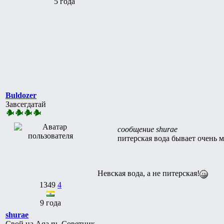
5 года
Buldozer
Завсегдатай
сообщение shurae
питерская вода бывает очень 
Невская вода, а не питерская!
1349
4
9 года
shurae
Свой на Aqa.ru, Советник