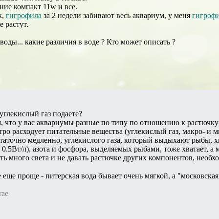
ние компакт 11w и все.
к,
гигрофила
за 2 недели забивают весь аквариум, у меня
гигроф
е растут.
 воды... какие различия в воде ? Кто может описать ?
углекислый газ подаете?
м, что у вас аквариумы разные по типу по отношению к растючку:
ро расходует питательные вещества (углекислый газ, макро- и м
таточно медленно, углекислого газа, который выдыхают рыбы, х
 0.5Вт/л), азота и фосфора, выделяемых рыбами, тоже хватает, а
ать много света и не давать растючке других компонентов, необх
 еще проще - питерская вода бывает очень мягкой, а "московская
rae