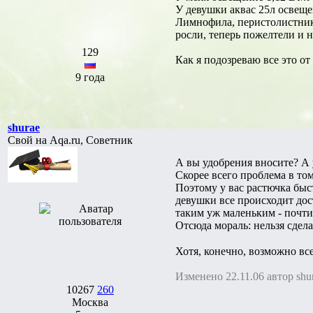
У девушки аквас 25л освеще
Лимнофила, перистолистни
росли, теперь пожелтели и н
129
Как я подозреваю все это от
9 года
shurae
Свой на Aqa.ru, Советник
А вы удобрения вносите? А 
Скорее всего проблема в то
Поэтому у вас растючка быст
девушки все происходит дос
таким уж маленьким - почти
Отсюда мораль: нельзя сдел
Хотя, конечно, возможно все
Изменено 22.11.06 автор shu
10267
260
Москва