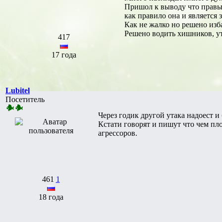
Пришол к выводу что правы 
как правило она и является
Как не жалко но решено изб
Решено водить хишников, утак
417
17 года
Lubitel
Посетитель
Через годик другой утака надоест и
Кстати говорят и пишут что чем пло
агрессоров.
461
1
18 года