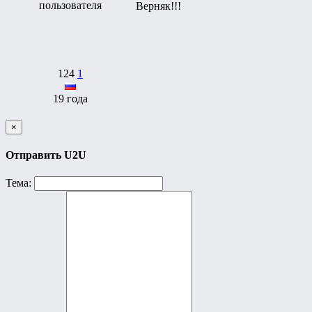
Верняк!!!
124
1
19 года
×
Отправить U2U
Тема: