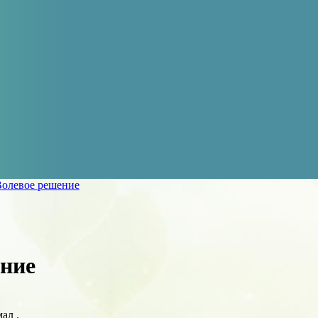
олевое решение
ение
ал .