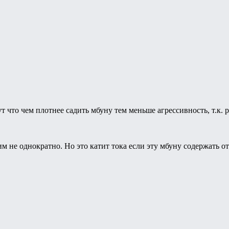
т что чем плотнее садить мбуну тем меньше агрессивность, т.к. 
им не однократно. Но это катит тока если эту мбуну содержать о