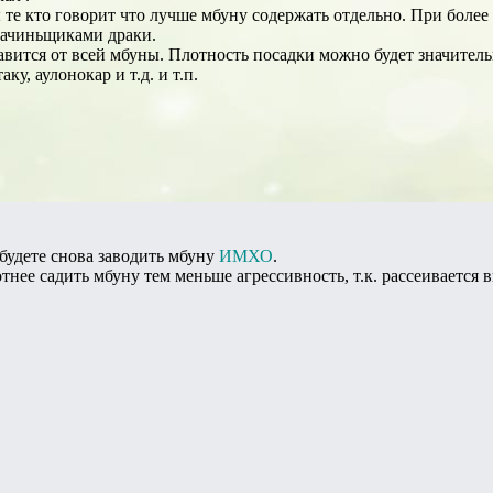
те кто говорит что лучше мбуну содержать отдельно. При более
 зачиньщиками драки.
авится от всей мбуны. Плотность посадки можно будет значител
у, аулонокар и т.д. и т.п.
 будете снова заводить мбуну
ИМХО
.
тнее садить мбуну тем меньше агрессивность, т.к. рассеивается