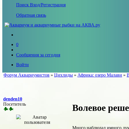
Поиск
Вход/Регистрация
Обратная связь
0
Сообщения за сегодня
Войти
Форум Аквариумистов
»
Цихлиды
»
Африка: озеро Малави
»
В
denden10
Посетитель
Волевое реш
Много наблюдал имного дум