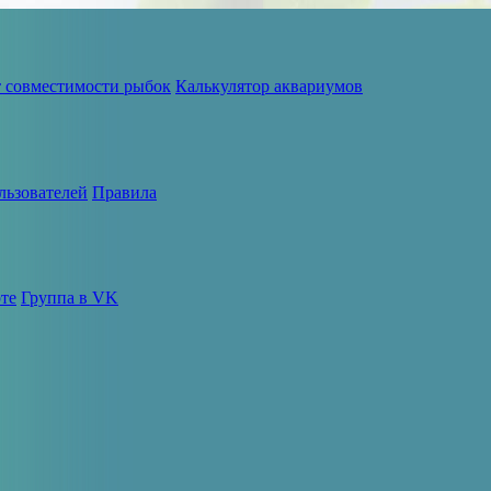
т совместимости рыбок
Калькулятор аквариумов
льзователей
Правила
те
Группа в VK