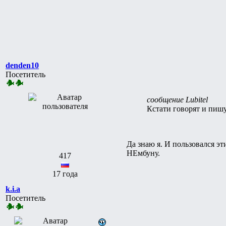
denden10
Посетитель
сообщение Lubitel
Кстати говорят и пишу
Да знаю я. И пользовался эт
НЕмбуну.
417
17 года
k.i.a
Посетитель