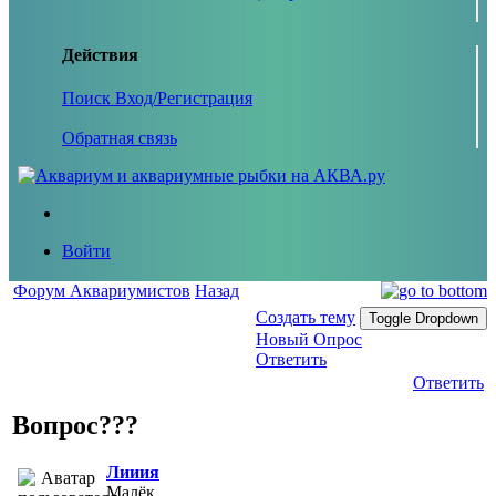
Действия
Поиск
Вход/Регистрация
Обратная связь
Войти
Форум Аквариумистов
Назад
Создать тему
Toggle Dropdown
Новый Опрос
Ответить
Ответить
Вопрос???
Лииия
Малёк