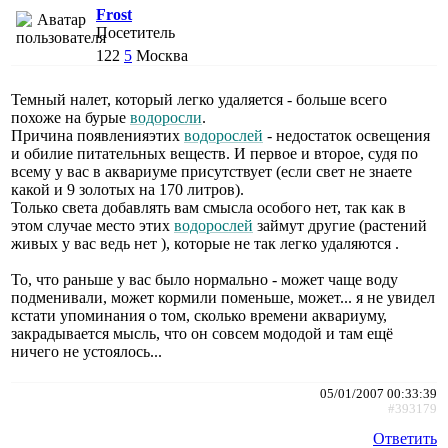
Frost
Посетитель
122
5
Москва
Темный налет, который легко удаляется - больше всего
похоже на бурые
водоросли
.
Причина появленияэтих
водорослей
- недостаток освещения
и обилие питательных веществ. И первое и второе, судя по
всему у вас в аквариуме присутствует (если свет не знаете
какой и 9 золотых на 170 литров).
Только света добавлять вам смысла особого нет, так как в
этом случае место этих
водорослей
займут другие (растений
живых у вас ведь нет ), которые не так легко удаляются .
То, что раньше у вас было нормально - может чаще воду
подменивали, может кормили поменьше, может... я не увидел
кстати упоминания о том, сколько времени аквариуму,
закрадывается мысль, что он совсем мододой и там ещё
ничего не устоялось...
05/01/2007 00:33:39
#393179
Ответить