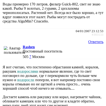
Воды примерно 170 литров, фильтр Guick-802, свет не знаю
какой. Рыбы 9 золотых, 2 гурами, 2 цихлазомы
чернополосатых. Растений нет. Всегда все было хорошо, а тут
вдруг появился этот налет. Рыбы могут пострадать от
средства AlguMin? Спасибо.
04/01/2007 23:12:53
#393133
Ответить
Rashen
Постоянный посетитель
505
7
Москва
Я вот считаю, что постепенно обрастания камней, коралов,
ракушек
водорослями
нормальное явление, где то свет
поговорел по дольше, где т перекормили чуть больше чем
нужно и
водоросли
поперли, я вот например постояно свои
коралы отмываю но не щеткой а очень просто... очень
хороший способ чтоб ничего не отмывать....
Достаете камень или ракушку или корал, нагреваете чайник,
обливаете камешек или что то другое и кладете обратно,
через пару дней этот налет сам исчезнет....