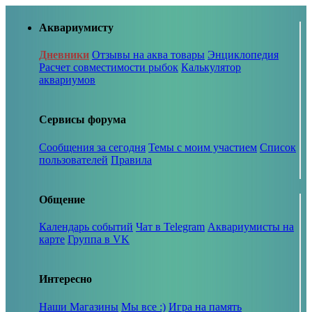
Аквариумисту
Дневники
Отзывы на аква товары
Энциклопедия
Расчет совместимости рыбок
Калькулятор
аквариумов
Сервисы форума
Сообщения за сегодня
Темы с моим участием
Список
пользователей
Правила
Общение
Календарь событий
Чат в Telegram
Аквариумисты на
карте
Группа в VK
Интересно
Наши Магазины
Мы все :)
Игра на память