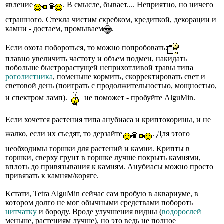
явление
. В смысле, бывает.... Неприятно, но ничего
страшного. Стекла чистим скребком, кредиткой, декорации и
камни - достаем, промываем
.
Если охота побороться, то можно попробовать:
плавно увеличить частоту и объем подмен, накидать
побольше быстрорастущей неприхотливой травы типа
роголистника
, поменьше кормить, скорректировать свет и
световой день (поиграть с продолжительностью, мощностью,
и спектром ламп).
не поможет - пробуйте AlguMin.
Если хочется растения типа анубиаса и криптокорины, и не
жалко, если их съедят, то дерзайте
. Для этого
необходимы горшки для растений и камни. Крипты в
горшки, сверху грунт в горшке лучше покрыть камнями,
вплоть до привязывания к камням. Анубиасы можно просто
привязать к камням/коряге.
Кстати, Tetra AlguMin сейчас сам пробую в аквариуме, в
котором долго не мог обычными средствами побороть
нитчатку
и бороду. Вроде улучшения видны (
водорослей
меньше, растениям лучше), но это ведь не полное