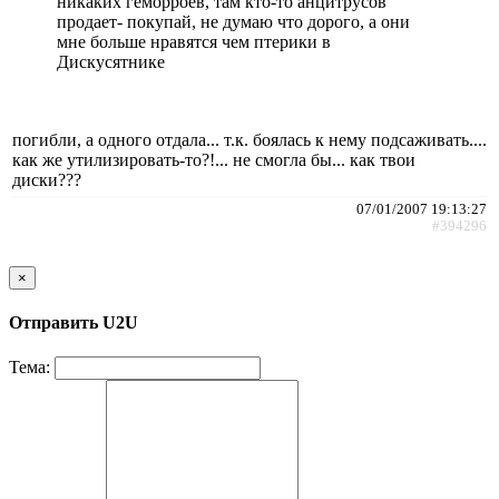
никаких геморроев, там кто-то анцитрусов
продает- покупай, не думаю что дорого, а они
мне больше нравятся чем птерики в
Дискусятнике
погибли, а одного отдала... т.к. боялась к нему подсаживать....
как же утилизировать-то?!... не смогла бы... как твои
диски???
07/01/2007 19:13:27
#394296
×
Отправить U2U
Тема: