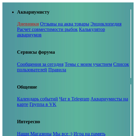
Аквариумисту
Дневники
Отзывы на аква товары
Энциклопедия
Расчет совместимости рыбок
Калькулятор
аквариумов
Сервисы форума
Сообщения за сегодня
Темы с моим участием
Список
пользователей
Правила
Общение
Календарь событий
Чат в Telegram
Аквариумисты на
карте
Группа в VK
Интересно
Наши Магазины
Мы все :)
Игра на память