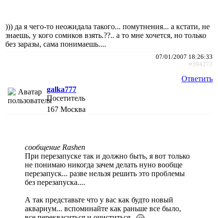
))) да я чего-то неожидала такого... помутнения... а кстати, не
знаешь, у кого сомиков взять.??.. а то мне хочется, но только
без заразы, сама понимаешь....
07/01/2007 18:26:33
#394272
Ответить
galka777
Посетитель
167
Москва
сообщение Rashen
При перезапуске так и должно быть, я вот только
не понимаю никогда зачем делать нуно вообще
перезапуск... разве нельзя решить это проблемы
без перезапуска....
А так представьте что у вас как будто новый
аквариум... вспоминайте как раньше все было,
все перекваситься и очиститься...