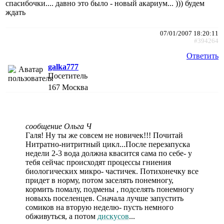
спасибочки.... давно это было - новый акариум... ))) будем
ждать
07/01/2007 18:20:11
#394264
Ответить
galka777
Посетитель
167
Москва
сообщение Ольга Ч
Галя! Ну ты же совсем не новичек!!! Почитай
Нитратно-нитритный цикл...После перезапуска
недели 2-3 вода должна квасится сама по себе- у
тебя сейчас происходят процессы гниения
биологических микро- частичек. Потихонечку все
придет в норму, потом заселять понемногу,
кормить помалу, подмены , подселять понемногу
новыхь поселенцев. Сначала лучше запустить
сомиков на вторую неделю- пусть немного
обживуться, а потом
дискусов
...