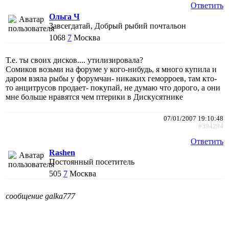
Ответить
Ольга Ч
Завсегдатай, Добрый рыбий почтальон
1068
7
Москва
Т.е. ты своих дисков.... утилизировала?
Сомиков возьми на форуме у кого-нибудь, я много купила и
даром взяла рыбы у форумчан- никаких геморроев, там кто-
то анцитрусов продает- покупай, не думаю что дорого, а они
мне больше нравятся чем птерики в Дискусятнике
07/01/2007 19:10:48
#394294
Ответить
Rashen
Постоянный посетитель
505
7
Москва
сообщение galka777