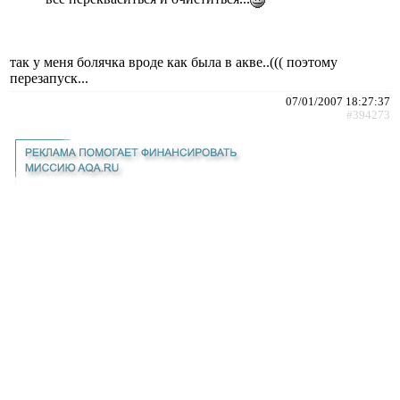
так у меня болячка вроде как была в акве..((( поэтому
перезапуск...
07/01/2007 18:27:37
#394273