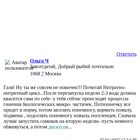
Ответить
Ольга Ч
Завсегдатай, Добрый рыбий почтальон
1068
7
Москва
Галя! Ну ты же совсем не новичек!!! Почитай Нитратно-
нитритный цикл...После перезапуска недели 2-3 вода должна
квасится сама по себе- у тебя сейчас происходят процессы
гниения биологических микро- частичек. Потихонечку все
придет в норму, потом заселять понемногу, кормить помалу,
подмены , подселять понемногу новыхь поселенцев. Сначала
лучше запустить сомиков на вторую неделю- пусть немного
обживуться, а потом
дискусов
...
07/01/2007 17:54:29