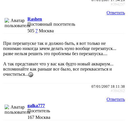
#394257
Ответить
Rashen
Постоянный посетитель
505
7
Москва
При перезапуске так и должно быть, я вот только не
понимаю никогда зачем делать нуно вообще перезапуск...
разве нельзя решить это проблемы без перезапуска....
А так представьте что у вас как будто новый аквариум...
вспоминайте как раньше все было, все перекваситься и
очиститься...
07/01/2007 18:11:38
#394262
Ответить
galka777
Посетитель
167
Москва