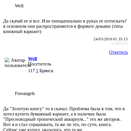
Well
Да скачай ее и все. Или пинцыпиально в руках ее потискать?
в основном они распространяются в формате дежавю (типа
книжный вариант)
24/03/2010 01:35:15
#1089605
Ответить
Well
Посетитель
117
1
Брянск
Freeangels
Да "Золотую книгу" то я скачал. Проблема была в том, что я
хотел купить бумажный вариант, а в наличии была
"Пресноводный тропический аквариум..." тех же авторов.
Вот я и стал спрашивать, та же ли это, по сути, книга.
Сейчас уже купил, оказалось, что та же.