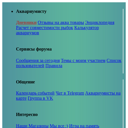
Аквариумисту
Дневники
Отзывы на аква товары
Энциклопедия
Расчет совместимости рыбок
Калькулятор
аквариумов
Сервисы форума
Сообщения за сегодня
Темы с моим участием
Список
пользователей
Правила
Общение
Календарь событий
Чат в Telegram
Аквариумисты на
карте
Группа в VK
Интересно
Наши Магазины
Мы все :)
Игра на память