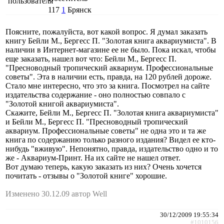
117
1
Брянск
Поясните, пожалуйста, вот какой вопрос. Я думал заказать
книгу Бейли М., Бергесс П. "Золотая книга аквариумиста". В
наличии в Интернет-магазине ее не было. Пока искал, чтобы
еще заказать, нашел вот что: Бейли М., Бергесс П.
"Пресноводный тропический аквариум. Профессиональные
советы". Эта в наличии есть, правда, на 120 рублей дороже.
Стало мне интересно, что это за книга. Посмотрел на сайте
издательства содержание - оно полностью совпало с
"Золотой книгой аквариумиста".
Скажите, Бейли М., Бергесс П. "Золотая книга аквариумиста"
и Бейли М., Бергесс П. "Пресноводный тропический
аквариум. Профессиональные советы" не одна это и та же
книга по содержанию только разного издания? Видел ее кто-
нибудь "вживую". Непонятно, правда, издательство одно и то
же - Аквариум-Принт. На их сайте не нашел ответ.
Вот думаю теперь, какую заказать из них? Очень хочется
почитать - отзывы о "Золотой книге" хорошие.
Изменено 30.12.09 автор Well
30/12/2009 19:55:34
#1010156