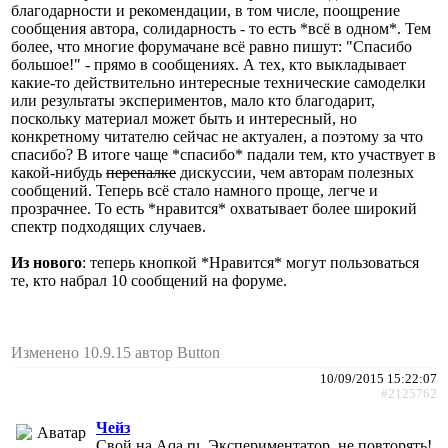
благодарности и рекомендации, в том числе, поощрение
сообщения автора, солидарность - то есть *всё в одном*. Тем
более, что многие форумачане всё равно пишут: "Спасибо
большое!" - прямо в сообщениях. А тех, кто выкладывает
какие-то действительно интересные технические самоделки
или результаты экспериментов, мало кто благодарит,
поскольку материал может быть и интересный, но
конкретному читателю сейчас не актуален, а поэтому за что
спасибо? В итоге чаще *спасибо* падали тем, кто участвует в
какой-нибудь
перепалке
дискуссии, чем авторам полезных
сообщений. Теперь всё стало намного проще, легче и
прозрачнее. То есть *нравится* охватывает более широкий
спектр подходящих случаев.
Из нового
: теперь кнопкой *Нравится* могут пользоваться
те, кто набрал 10 сообщений на форуме.
Изменено 10.9.15 автор Button
10/09/2015 15:22:07
#2125762
Чейз
Свой на Aqa.ru, Экспериментатор, не повторять!