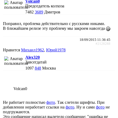
Volcan0
Председатель колхоза
7482
3689
Дмитров
Поправил, проблема действительно с русскими никами.
В ближайшем релизе эту проблему мы закроем навсегда
18/09/2015 11:36:45
#2128288
Нравится
Михаил1962
,
Юрий1978
Alex320
Завсегдатай
1097
848
Москва
Volcan0
Не работает полностью
фото
. Так слетели шрифты. При
добавлении неработает ссылки на
фото
. Ну и сами
фото
не
подгружаются.
Это сообщение написал вылетело сообщение: "ошибка не