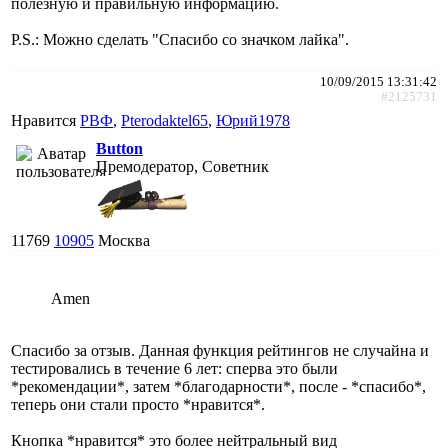
полезную и правильную информацию.
P.S.: Можно сделать "Спасибо со значком лайка".
10/09/2015 13:31:42
#2125731
Нравится
РВФ
,
Pterodaktel65
,
Юрий1978
Button
Премодератор, Советник
11769
10905
Москва
Amen
Спасибо за отзыв. Данная функция рейтингов не случайна и
тестировались в течение 6 лет: сперва это были
*рекомендации*, затем *благодарности*, после - *спасибо*,
теперь они стали просто *нравится*.
Кнопка *нравится* это более нейтральный вид