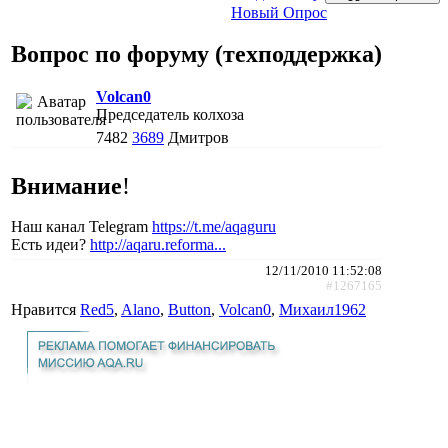
Новый Опрос
Вопрос по форуму (техподдержка)
Volcan0
Председатель колхоза
7482
3689
Дмитров
Внимание
!
Наш канал Telegram
https://t.me/aqaguru
Есть идеи?
http://aqaru.reforma...
12/11/2010 11:52:08
#1267165
Нравится
Red5
,
Alano
,
Button
,
Volcan0
,
Михаил1962