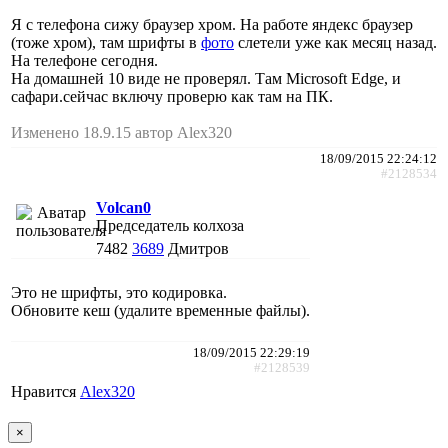
Я с телефона сижу браузер хром. На работе яндекс браузер
(тоже хром), там шрифты в
фото
слетели уже как месяц назад.
На телефоне сегодня.
На домашней 10 виде не проверял. Там Microsoft Edge, и
сафари.сейчас включу проверю как там на ПК.
Изменено 18.9.15 автор Alex320
18/09/2015 22:24:12
#2128534
Volcan0
Председатель колхоза
7482
3689
Дмитров
Это не шрифты, это кодировка.
Обновите кеш (удалите временные файлы).
18/09/2015 22:29:19
#2128539
Нравится
Alex320
×