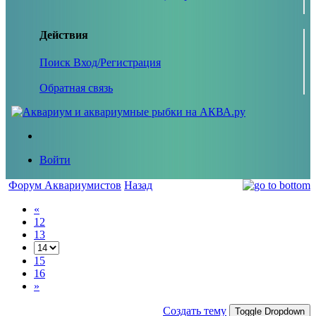
Действия
Поиск
Вход/Регистрация
Обратная связь
Войти
Форум Аквариумистов
Назад
«
12
13
15
16
»
Создать тему
Toggle Dropdown