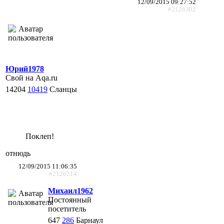
12/09/2015 09:27:52
#2126302
Юрий1978
Свой на Aqa.ru
14204
10419
Сланцы
Поклеп!
отнюдь
12/09/2015 11:06:35
#2126314
Михаил1962
Постоянный
посетитель
647
286
Барнаул