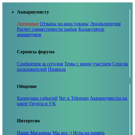
Аквариумисту
Дневники
Отзывы на аква товары
Энциклопедия
Расчет совместимости рыбок
Калькулятор
аквариумов
Сервисы форума
Сообщения за сегодня
Темы с моим участием
Список
пользователей
Правила
Общение
Календарь событий
Чат в Telegram
Аквариумисты на
карте
Группа в VK
Интересно
Наши Магазины
Мы все :)
Игра на память