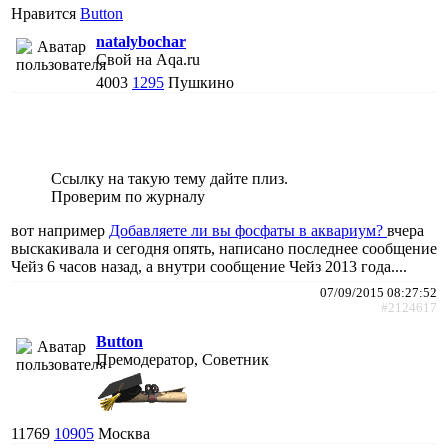
Нравится
Button
natalybochar
Свой на Aqa.ru
4003
1295
Пушкино
Ссылку на такую тему дайте плиз.
Проверим по журналу
вот например
Добавляете ли вы фосфаты в аквариум?
вчера
выскакивала и сегодня опять, написано последнее сообщение
Чейз 6 часов назад, а внутри сообщение Чейз 2013 года....
07/09/2015 08:27:52
#2124617
Button
Премодератор, Советник
11769
10905
Москва