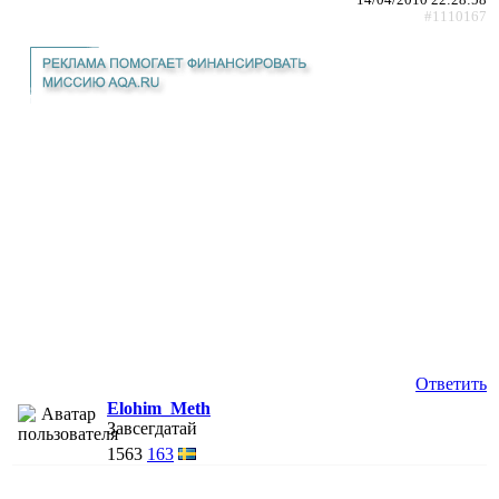
#1110167
Ответить
Elohim_Meth
Завсегдатай
1563
163