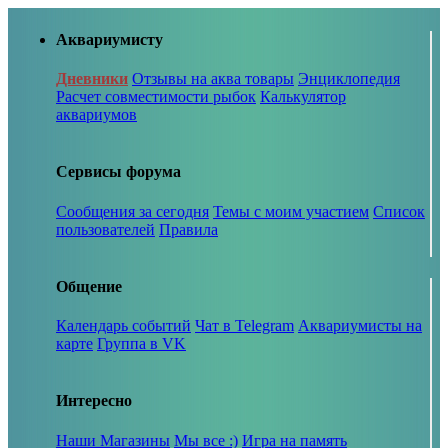
Аквариумисту
Дневники
Отзывы на аква товары
Энциклопедия
Расчет совместимости рыбок
Калькулятор
аквариумов
Сервисы форума
Сообщения за сегодня
Темы с моим участием
Список
пользователей
Правила
Общение
Календарь событий
Чат в Telegram
Аквариумисты на
карте
Группа в VK
Интересно
Наши Магазины
Мы все :)
Игра на память