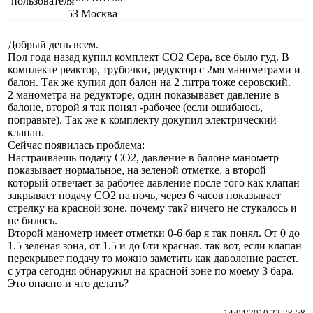
53
Москва
Добрый день всем.
Пол года назад купил комплект СО2 Сера, все было гуд. В
комплекте реактор, трубочки, редуктор с 2мя манометрами и
балон. Так же купил доп балон на 2 литра тоже серовский.
2 манометра на редукторе, один показывавет давление в
балоне, второй я так понял -рабочее (если ошибаюсь,
поправьте). Так же к комплекту докупил электрический
клапан.
Сейчас появилась проблема:
Настраиваешь подачу СО2, давление в балоне манометр
показывает нормальное, на зеленой отметке, а второй
который отвечает за рабочее давление после того как клапан
закрывает подачу СО2 на ночь, через 6 часов показывает
стрелку на красной зоне. почему так? ничего не стукалось и
не билось.
Второй манометр имеет отметки 0-6 бар я так понял. От 0 до
1.5 зеленая зона, от 1.5 и до 6ти красная. так вот, если клапан
перекрывет подачу то можно заметить как даволение растет.
с утра сегодня обнаружил на красной зоне по моему 3 бара.
Это опасно и что делать?
14/04/2010 22:28:58