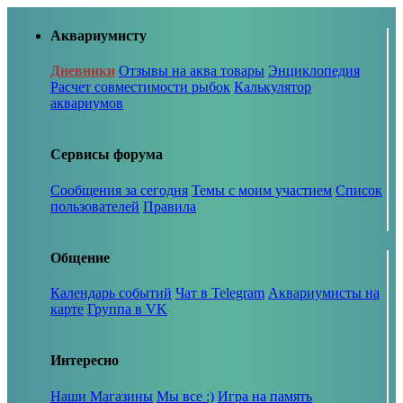
Аквариумисту
Дневники
Отзывы на аква товары
Энциклопедия
Расчет совместимости рыбок
Калькулятор
аквариумов
Сервисы форума
Сообщения за сегодня
Темы с моим участием
Список
пользователей
Правила
Общение
Календарь событий
Чат в Telegram
Аквариумисты на
карте
Группа в VK
Интересно
Наши Магазины
Мы все :)
Игра на память