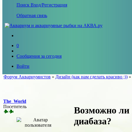
Поиск
Вход/Регистрация
Обратная связь
0
Сообщения за сегодня
Войти
Форум Аквариумистов
»
Дизайн (как нам сделать красиво ;))
The_World
Посетитель
Возможно ли 
диабаза?