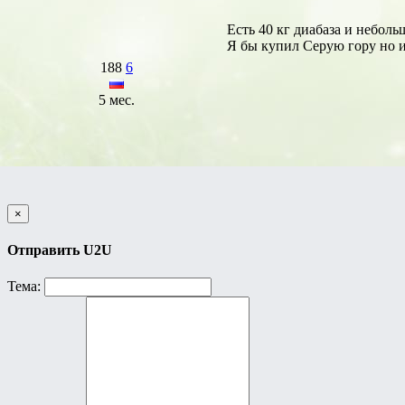
Есть 40 кг диабаза и неболь
Я бы купил Серую гору но и
188
6
5 мес.
×
Отправить U2U
Тема: