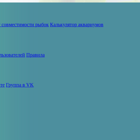
т совместимости рыбок
Калькулятор аквариумов
льзователей
Правила
те
Группа в VK