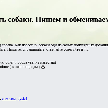
есть собаки. Пишем и обменива
 ) собака. Как известно, собаки оди из самых популярных домаш
йте. Пишите, спрашивайте, отвечайте советуйте и т.д.
к, 6 лет, порода увы не известна)
обное ( в плане породы )
,
сим-сим
,
dysic1