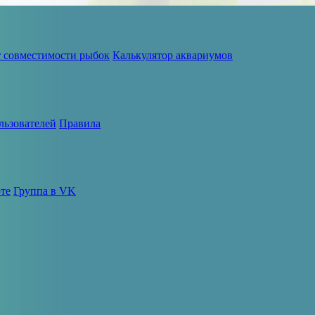
т совместимости рыбок
Калькулятор аквариумов
льзователей
Правила
те
Группа в VK