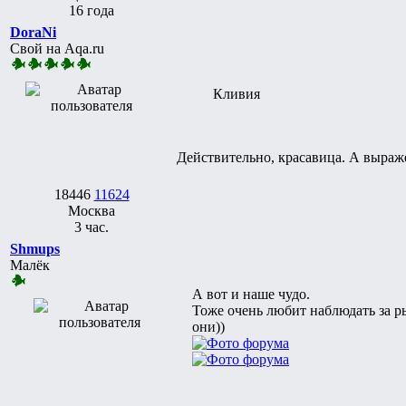
16 года
DoraNi
Свой на Aqa.ru
Кливия
Действительно, красавица. А выраж
18446
11624
Москва
3 час.
Shmups
Малёк
А вот и наше чудо.
Тоже очень любит наблюдать за р
они))