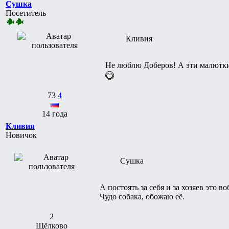
Сушка
Посетитель
Кливия
Не люблю Доберов! А эти малютки т
73
4
14 года
Кливия
Новичок
Сушка
А постоять за себя и за хозяев это 
Чудо собака, обожаю её.
2
Щёлково