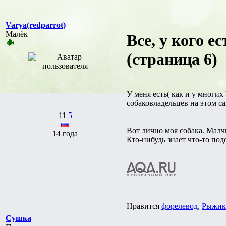
Varya(redparrot)
Малёк
Все, у кого 
(страница 6)
У меня есть( как и у многих
собаковладельцев на этом са
11
5
Вот лично моя собака. Малчи
14 года
Кто-нибудь знает что-то под
Нравится
форелевод
,
Рыжик
Сушка