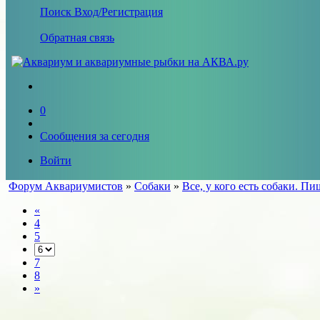
Поиск
Вход/Регистрация
Обратная связь
0
Сообщения за сегодня
Войти
Форум Аквариумистов
»
Собаки
»
Все, у кого есть собаки. П
«
4
5
7
8
»