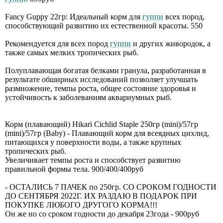
Fancy Guppy 22гр: Идеальный корм для
гуппи
всех пород,
способствующий развитию их естественной красоты. 550
Рекомендуется для всех пород
гуппи
и других живородок, а
также самых мелких тропических рыб.
Полуплавающая богатая белками гранула, разработанная в
результате обширных исследований позволяет улучшать
размножение, темпы роста, общее состояние здоровья и
устойчивость к заболеваниям аквариумных рыб.
Корм (плавающий) Hikari Cichlid Staple 250гр (mini)/57гр
(mini)/57гр (Baby) - Плавающий корм для всеядных цихлид,
питающихся у поверхности воды, а также крупных
тропических рыб.
Увеличивает темпы роста и способствует развитию
правильной формы тела. 900/400/400руб
- ОСТАЛИСЬ 7 ПАЧЕК по 250гр. СО СРОКОМ ГОДНОСТИ
ДО СЕНТЯБРЯ 2022Г. ИХ РАЗДАЮ В ПОДАРОК ПРИ
ПОКУПКЕ ЛЮБОГО ДРУГОГО КОРМА!!!
Он же но со сроком годности до декабря 23года - 900руб