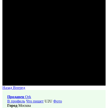
Назад
Вперед
Продавец
Ork
В профиль
Что пишет
U2U
Фото
Город
Москва