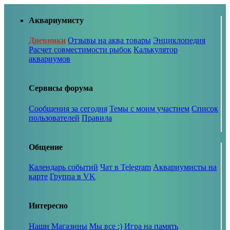
Аквариумисту
Дневники
Отзывы на аква товары
Энциклопедия
Расчет совместимости рыбок
Калькулятор
аквариумов
Сервисы форума
Сообщения за сегодня
Темы с моим участием
Список
пользователей
Правила
Общение
Календарь событий
Чат в Telegram
Аквариумисты на
карте
Группа в VK
Интересно
Наши Магазины
Мы все :)
Игра на память