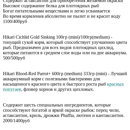
Содержит астаксантин для приобретения желаемой окраски
Высокое содержание белка для плотоядных рыб
Богат питательными веществами и легко усваивается
Во время кормления абсолютно не пылит и не красит воду
1100/400руб
Hikari Cichlid Gold Sinking 100гр (mini)/100гр(medium) -
тонущий сухой корм, который способствует улучшению цвета
рыб. Предназначен для всех видов плотоядных цихлид,
которые питаются в среднем слое воды или на дне аквариума.
500/500руб
Hikari Blood-Red Parrot+ 600гр (medium) 333гр (mini) - Лучший
аквариумный корм с полезными бактериями для
насыщенного красного цвета и быстрого роста рыб
красных
попугаев
, фловер хорнов и других цихловых.
Содержит шесть специальных ингредиентов, которые
способствуют богатой и яркой окраске рыбок: перец чили,
астаксантин, криль, дрожжи Phaffia, лютеин и кантаксантин.
2000/1400руб