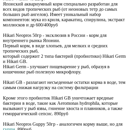
Японский аквариумный корм специально разработан для
всех видов тропических рыб (от неоновых тетр до самых
больших рыб ангелов). Имеет уникальный набор
компонентов: мука из криля, каракатиц, спирулина, экстракт
моллюсков и др 600/400руб
Hikari Neopros 50гр - эксклюзив в России - корм для
внутреннего рынка Японии.
Первый корм, в виде хлопьев, для мелких и средних
тропических рыб,
который содержит 2 типа бактерий (пробиотики) Hikari Germ
и Hikari GB.
Hikari Germ - улучшает пищеварение у рыб, образуя в
кишечнике рыб полезную микрофлору.
Hikari GB - разлагают несъеденные остатки корма в воде, тем
самым снижая нагрузку на систему фильтрации
Кроме этого пробиотик Hikari GB уничтожает вредные
бактерии в воде, такие как Aeromonas hydrophila, которые
вызывают у рыб язвы, гниение хвоста и плавников, а также
геморрагический сепсис. 890руб
Hikari Neopros Guppy 50гр - аналогичен корму выше, но для
гуппи
. 890руб