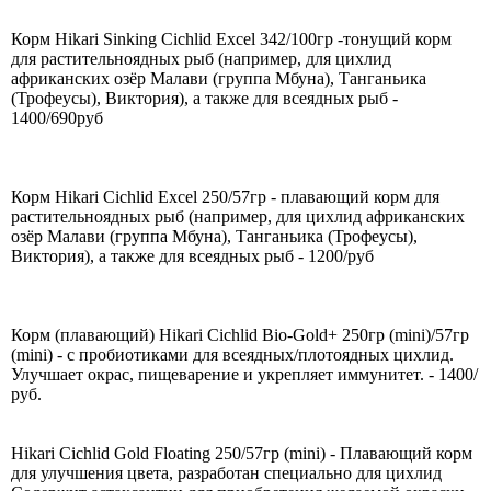
Корм Hikari Sinking Cichlid Excel 342/100гр -тонущий корм
для растительноядных рыб (например, для цихлид
африканских озёр Малави (группа Мбуна), Танганьика
(Трофеусы), Виктория), а также для всеядных рыб -
1400/690руб
Корм Hikari Cichlid Excel 250/57гр - плавающий корм для
растительноядных рыб (например, для цихлид африканских
озёр Малави (группа Мбуна), Танганьика (Трофеусы),
Виктория), а также для всеядных рыб - 1200/руб
Корм (плавающий) Hikari Cichlid Bio-Gold+ 250гр (mini)/57гр
(mini) - с пробиотиками для всеядных/плотоядных цихлид.
Улучшает окрас, пищеварение и укрепляет иммунитет. - 1400/
руб.
Hikari Cichlid Gold Floating 250/57гр (mini) - Плавающий корм
для улучшения цвета, разработан специально для цихлид