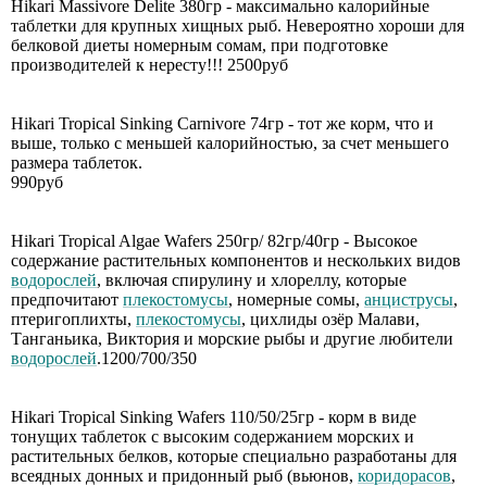
Hikari Massivore Delite 380гр - максимально калорийные
таблетки для крупных хищных рыб. Невероятно хороши для
белковой диеты номерным сомам, при подготовке
производителей к нересту!!! 2500руб
Hikari Tropical Sinking Carnivore 74гр - тот же корм, что и
выше, только с меньшей калорийностью, за счет меньшего
размера таблеток.
990руб
Hikari Tropical Algae Wafers 250гр/ 82гр/40гр - Высокое
содержание растительных компонентов и нескольких видов
водорослей
, включая спирулину и хлореллу, которые
предпочитают
плекостомусы
, номерные сомы,
анциструсы
,
птеригоплихты,
плекостомусы
, цихлиды озёр Малави,
Танганьика, Виктория и морские рыбы и другие любители
водорослей
.1200/700/350
Hikari Tropical Sinking Wafers 110/50/25гр - корм в виде
тонущих таблеток с высоким содержанием морских и
растительных белков, которые специально разработаны для
всеядных донных и придонный рыб (вьюнов,
коридорасов
,