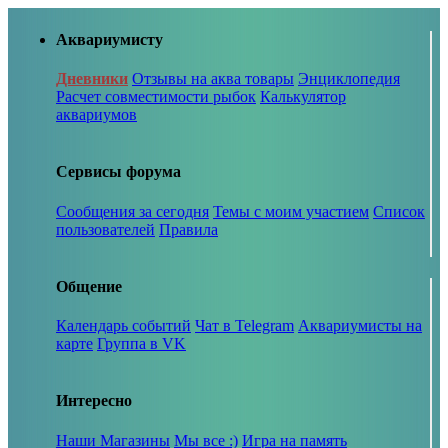
Аквариумисту
Дневники
Отзывы на аква товары
Энциклопедия
Расчет совместимости рыбок
Калькулятор
аквариумов
Сервисы форума
Сообщения за сегодня
Темы с моим участием
Список
пользователей
Правила
Общение
Календарь событий
Чат в Telegram
Аквариумисты на
карте
Группа в VK
Интересно
Наши Магазины
Мы все :)
Игра на память