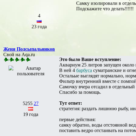
Самку изолировали в отдель
Подскажите что делать!!!!!!
4
23 года
Женя Подсыпальников
Свой на Aqa.ru
Это было Ваше вступление:
Аквариум 25 литров запущен около м
В ней 4
барбуса
суматранские и огн
Остальые выглядят нормально, норм
Фильтр внутренний вместе с помпой
Самочку вчера отсадил в отдельный 
Спасибо за помощь.
Тут ответ:
5255
27
стратегия: раздать лишнюю рыбу, ин
19 года
первые действия:
самку обратно, воды отстоянной ве
поставить ведро отстаивать на пото