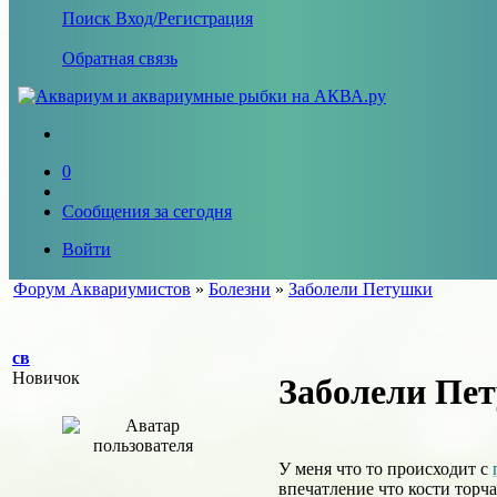
Поиск
Вход/Регистрация
Обратная связь
0
Сообщения за сегодня
Войти
Форум Аквариумистов
»
Болезни
»
Заболели Петушки
св
Новичок
Заболели Пе
У меня что то происходит с
впечатление что кости торча