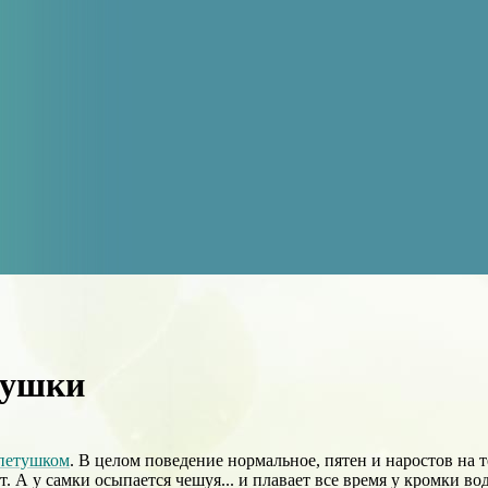
тушки
петушком
. В целом поведение нормальное, пятен и наростов на т
т. А у самки осыпается чешуя... и плавает все время у кромки во