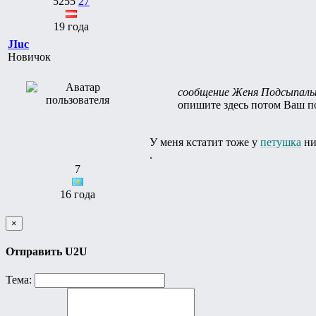
5255
27
19 года
JIuc
Новичок
сообщение Женя Подсыпаль
опишите здесь потом Ваш п
У меня кстатит тоже у
петушка
ни
.
7
16 года
×
Отправить U2U
Тема: