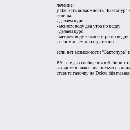
лечение:
у Вас есть возможность "Бактопур" 
если да:
- делаем курс
- меняем воду два утра по ведру
- делаем курс
- меняем воду каждое утро по ведру
- вспоминаем про стратегию
если нет возможности "Бактопура" и
P.S. а те два сообщения в Лабиринто
заходите в начальное письмо с кноп
ставите галочку на Delete this messag