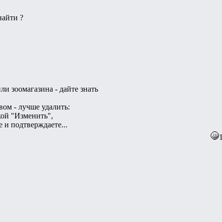
найти ?
ли зоомагазина - дайте знать
вом - лучше удалить:
кой "Изменить",
e и подтверждаете...