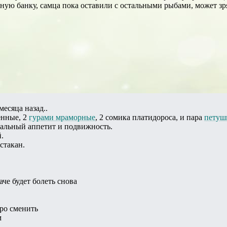
ную банку, самца пока оставили с остальными рыбами, может зр
есяца назад..
енные, 2
гурами мраморные
, 2 сомика платидороса, и пара
петуш
альный аппетит и подвижность.
.
стакан.
аче будет болеть снова
дро сменить
м