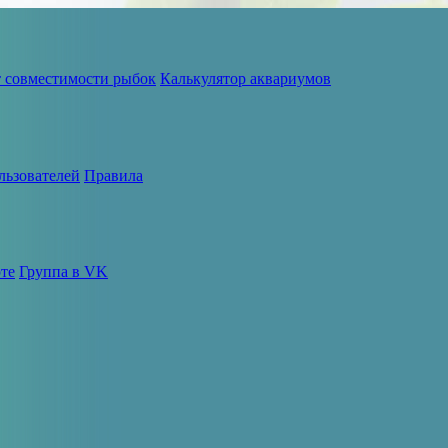
т совместимости рыбок
Калькулятор аквариумов
льзователей
Правила
те
Группа в VK