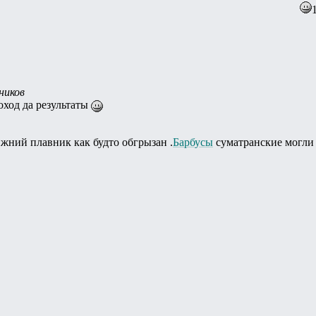
ников
оход да результаты
жний плавник как будто обгрызан .
Барбусы
суматранские могли 