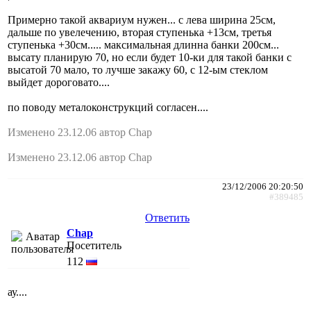
Примерно такой аквариум нужен... с лева ширина 25см,
дальше по увелечению, вторая ступенька +13см, третья
ступенька +30см..... максимальная длинна банки 200см...
высату планирую 70, но если будет 10-ки для такой банки с
высатой 70 мало, то лучше закажу 60, с 12-ым стеклом
выйдет дороговато....
по поводу металоконструкций согласен....
Изменено 23.12.06 автор Chap
Изменено 23.12.06 автор Chap
23/12/2006 20:20:50
#389485
Ответить
Chap
Посетитель
112
ау....