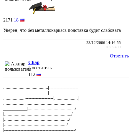
2171
18
Уверен, что без металлокаркаса подставка будет слабовата
23/12/2006 14:16:55
#389400
Ответить
Chap
Посетитель
112
......................................|--------------------|
......................................|....................|
..................|-------------------|....................|
..................|........................................|
__________|......................................../
|........................................................./
|......................................................./
|...................................................../
|------------------------------------------------/