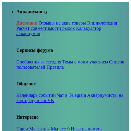
Аквариумисту
Дневники
Отзывы на аква товары
Энциклопедия
Расчет совместимости рыбок
Калькулятор
аквариумов
Сервисы форума
Сообщения за сегодня
Темы с моим участием
Список
пользователей
Правила
Общение
Календарь событий
Чат в Telegram
Аквариумисты на
карте
Группа в VK
Интересно
Наши Магазины
Мы все :)
Игра на память