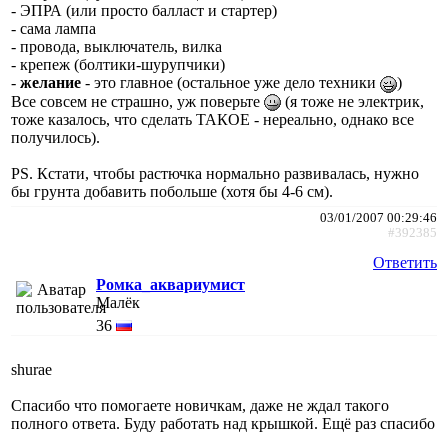
- ЭПРА (или просто балласт и стартер)
- сама лампа
- провода, выключатель, вилка
- крепеж (болтики-шурупчики)
-
желание
- это главное (остальное уже дело техники
)
Все совсем не страшно, уж поверьте
(я тоже не электрик,
тоже казалось, что сделать ТАКОЕ - нереально, однако все
получилось).
PS. Кстати, чтобы растючка нормально развивалась, нужно
бы грунта добавить побольше (хотя бы 4-6 см).
03/01/2007 00:29:46
#392385
Ответить
Ромка_аквариумист
Малёк
36
shurae
Спасибо что помогаете новичкам, даже не ждал такого
полного ответа. Буду работать над крышкой. Ещё раз спасибо