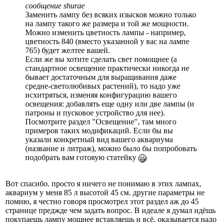
сообщение shurae
Заменить лампу без всяких изысков можно только
на лампу такого же размера и той же мощности.
Можно изменить цветность лампы - например,
цветность 840 (вместо указанной у вас на лампе
765) будет желтее вашей.
Если же вы хотите сделать свет помощнее (а
стандартное освещение практически никогда не
бывает достаточным для выращивания даже
средне-светолюбивых растений), то надо уже
исхитряться, изменяя конфигурацию вашего
освещения: добавлять еще одну или две лампы (и
патроны и пусковое устройство для нее).
Посмотрите раздел "Освещение", там много
примеров таких модификаций. Если бы вы
указали конкретный вид вашего аквариума
(название и литраж), можно было бы попробовать
подобрать вам готовую статейку
Вот спасибо. просто я ничего не понимаю в этих лампах,
аквариум у меня 85 л высотой 45 см. другие параметры не
помню, я честно говоря просмотрел этот раздел аж до 45
странице преджде чем задать вопрос. В идеале я думал идёшь
покупаешь лампу мощнее вставляешь и всё, оказывается надо