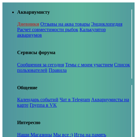
Аквариумисту
Дневники
Отзывы на аква товары
Энциклопедия
Расчет совместимости рыбок
Калькулятор
аквариумов
Сервисы форума
Сообщения за сегодня
Темы с моим участием
Список
пользователей
Правила
Общение
Календарь событий
Чат в Telegram
Аквариумисты на
карте
Группа в VK
Интересно
Наши Магазины
Мы все :)
Игра на память