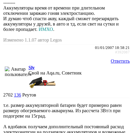
--------
Аккумуляторы время от времени при длительном
отключении заряжаю гоняя электростанцию.
И думаю чтоб спасти акву, каждый сможет перезарядить
аккумуляторы у друзей, в авто и тд, если свет на сутки и
более пропадает.
ИМХО
.
Изменено 1.1.07 автор Legos
01/01/2007 18:58:21
#392087
Ответить
Sly
Свой на Aqa.ru, Советник
2702
136
Реутов
т.е. размер аккумуляторной батареи будет примерно равен
размеру обогреваемого аквариума. Из рассчета 3Вт/л при
подогреве на 15град.
А вдобавок получаем дополнительный постоянный расход
электроэнергии на подзарядку аккумуляторов и возможные