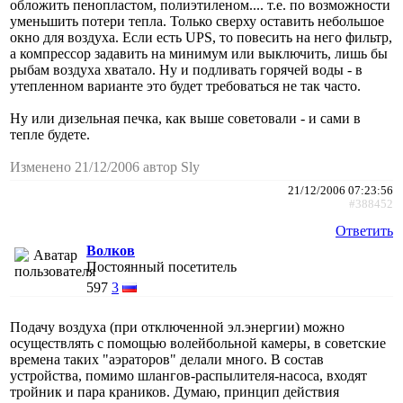
обложить пенопластом, полиэтиленом.... т.е. по возможности
уменьшить потери тепла. Только сверху оставить небольшое
окно для воздуха. Если есть UPS, то повесить на него фильтр,
а компрессор задавить на минимум или выключить, лишь бы
рыбам воздуха хватало. Ну и подливать горячей воды - в
утепленном варианте это будет требоваться не так часто.
Ну или дизельная печка, как выше советовали - и сами в
тепле будете.
Изменено 21/12/2006 автор Sly
21/12/2006 07:23:56
#388452
Ответить
Волков
Постоянный посетитель
597
3
Подачу воздуха (при отключенной эл.энергии) можно
осуществлять с помощью волейбольной камеры, в советские
времена таких "аэраторов" делали много. В состав
устройства, помимо шлангов-распылителя-насоса, входят
тройник и пара краников. Думаю, принцип действия