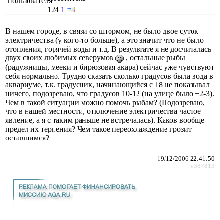
124
1
В нашем городе, в связи со штормом, не было двое суток
электричества (у кого-то больше), а это значит что не было
отопления, горячей воды и т.д. В результате я не досчиталась
двух своих любимых северумов
, остальные рыбы
(радужницы, мееки и бирюзовая акара) сейчас уже чувствуют
себя нормально. Трудно сказать сколько градусов была вода в
аквариуме, т.к. градусник, начинающийся с 18 не показывал
ничего, подозреваю, что градусов 10-12 (на улице было +2-3).
Чем в такой ситуации можно помочь рыбам? (Подозреваю,
что в нашей местности, отключение электричества частое
явление, а я с таким раньше не встречалась). Каков вообще
предел их терпения? Чем такое переохлаждение грозит
оставшимся?
19/12/2006 22:41:50
#387813