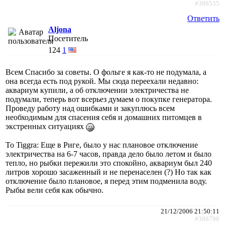
#388535
Ответить
Aljona
Посетитель
124
1
Всем Спасибо за советы. О фольге я как-то не подумала, а
она всегда есть под рукой. Мы сюда переехали недавно:
аквариум купили, а об отключении электричества не
подумали, теперь вот всерьез думаем о покупке генератора.
Проведу работу над ошибками и закуплюсь всем
необходимым для спасения себя и домашних питомцев в
экстренных ситуациях
То Tiggra: Еще в Риге, было у нас плановое отключение
электричества на 6-7 часов, правда дело было летом и было
тепло, но рыбки пережили это спокойно, аквариум был 240
литров хорошо засаженный и не перенаселен (?) Но так как
отключение было плановое, я перед этим подменила воду.
Рыбы вели себя как обычно.
21/12/2006 21:50:11
#388798