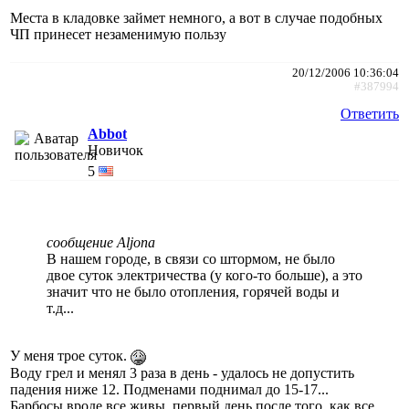
Места в кладовке займет немного, а вот в случае подобных
ЧП принесет незаменимую пользу
20/12/2006 10:36:04
#387994
Ответить
Abbot
Новичок
5
сообщение Aljona
В нашем городе, в связи со штормом, не было
двое суток электричества (у кого-то больше), а это
значит что не было отопления, горячей воды и
т.д...
У меня трое суток.
Воду грел и менял 3 раза в день - удалось не допустить
падения ниже 12. Подменами поднимал до 15-17...
Барбосы вроде все живы, первый день после того, как все