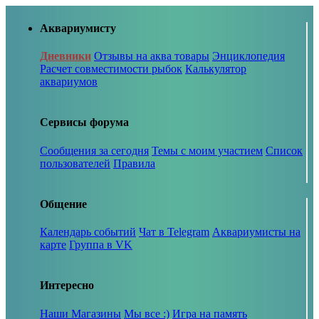
Аквариумисту
Дневники
Отзывы на аква товары
Энциклопедия
Расчет совместимости рыбок
Калькулятор
аквариумов
Сервисы форума
Сообщения за сегодня
Темы с моим участием
Список
пользователей
Правила
Общение
Календарь событий
Чат в Telegram
Аквариумисты на
карте
Группа в VK
Интересно
Наши Магазины
Мы все :)
Игра на память