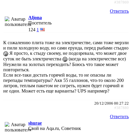
#387869
Ответить
Aljona
Посетитель
124
1
К сожалению плита тоже на электричестве, сами тоже мерзли
и пили холодную воду, но сами ерунда, перед рыбами стыдно
Я просто, к стыду своему, не подозревала, что может двое
суток не быть электричества
(когда на электричестве все)
Неужели на золотых переходить? Боюсь что такое может
повториться.
Если все-таки достать горячей воды, то не опасны ли
перепады темпиратуры? Акв 55 галлонов, что-то около 200
литров, теплым пакетом не согреть, нужен будет горячий и
не один. Может есть еще варианты? UPS например?
20/12/2006 00:27:22
#387880
Ответить
shurae
Свой на Aqa.ru, Советник