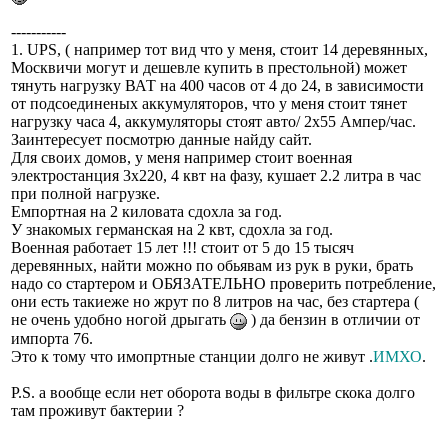
-----------
1. UPS, ( например тот вид что у меня, стоит 14 деревянных,
Москвичи могут и дешевле купить в престольной) может
тянуть нагрузку ВАТ на 400 часов от 4 до 24, в зависимости
от подсоединеных аккумуляторов, что у меня стоит тянет
нагрузку часа 4, аккумуляторы стоят авто/ 2х55 Ампер/час.
Заинтересует посмотрю данные найду сайт.
Для своих домов, у меня например стоит военная
электростанция 3х220, 4 квт на фазу, кушает 2.2 литра в час
при полной нагрузке.
Емпортная на 2 киловата сдохла за год.
У знакомых германская на 2 квт, сдохла за год.
Военная работает 15 лет !!! стоит от 5 до 15 тысяч
деревянных, найти можно по обьявам из рук в руки, брать
надо со стартером и ОБЯЗАТЕЛЬНО проверить потребление,
они есть такиеже но жрут по 8 литров на час, без стартера (
не очень удобно ногой дрыгать
) да бензин в отличии от
импорта 76.
Это к тому что имопртные станции долго не живут .
ИМХО
.
P.S. а вообще если нет оборота воды в фильтре скока долго
там проживут бактерии ?