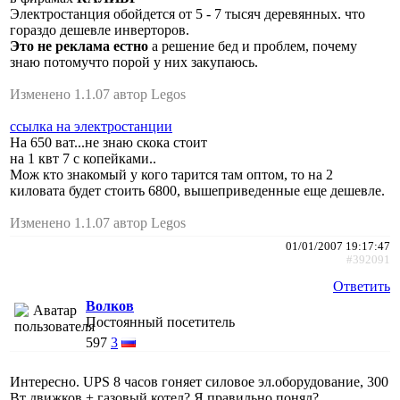
Электростанция обойдется от 5 - 7 тысяч деревянных. что
гораздо дешевле инверторов.
Это не реклама естно
а решение бед и проблем, почему
знаю потомучто порой у них закупаюсь.
Изменено 1.1.07 автор Legos
ссылка на электростанции
На 650 ват...не знаю скока стоит
на 1 квт 7 с копейками..
Мож кто знакомый у кого тарится там оптом, то на 2
киловата будет стоить 6800, вышеприведенные еще дешевле.
Изменено 1.1.07 автор Legos
01/01/2007 19:17:47
#392091
Ответить
Волков
Постоянный посетитель
597
3
Интересно. UPS 8 часов гоняет силовое эл.оборудование, 300
Вт движков + газовый котел? Я правильно понял?