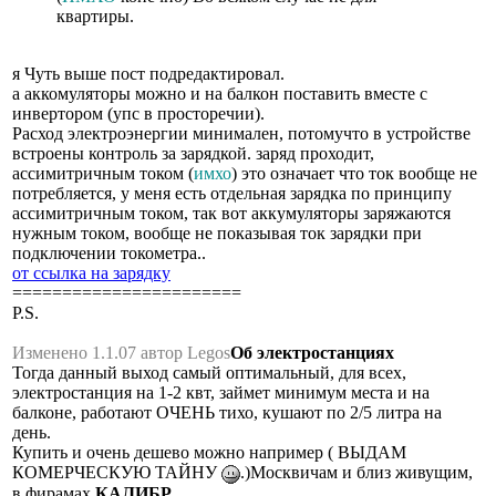
квартиры.
я Чуть выше пост подредактировал.
а аккомуляторы можно и на балкон поставить вместе с
инвертором (упс в просторечии).
Расход электроэнергии минимален, потомучто в устройстве
встроены контроль за зарядкой. заряд проходит,
ассимитричным током (
имхо
) это означает что ток вообще не
потребляется, у меня есть отдельная зарядка по принципу
ассимитричным током, так вот аккумуляторы заряжаются
нужным током, вообще не показывая ток зарядки при
подключении токометра..
от ссылка на зарядку
=======================
P.S.
Изменено 1.1.07 автор Legos
Об электростанциях
Тогда данный выход самый оптимальный, для всех,
электростанция на 1-2 квт, займет минимум места и на
балконе, работают ОЧЕНЬ тихо, кушают по 2/5 литра на
день.
Купить и очень дешево можно например ( ВЫДАМ
КОМЕРЧЕСКУЮ ТАЙНУ
.)Москвичам и близ живущим,
в фирамах
КАЛИБР