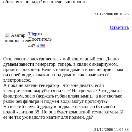
объяснять не надо? все предельно просто.
21/12/2006 08:10:25
#388456
Ответить
Tiggra
Посетитель
447
4
Отключение электричества - мой кошмарный сон. Давно
думаем завести генератор, теперь, в связи с аквариумом,
придётся наконец. Ведь в нашем доме и воды не будет - мы
на своей воде, скважина под домом, так качает-то её
электронасос.
А пока не завели генератор - что мне делать, если
электричество вырубится на час? На три часа? Что делать с
фильтром, знаю (держать губки влажными)... а вот сколько
рыбы без фильтра и подмен воды могут протянуть?
На всякий случай держу в подвале несколько бутылей с
водой - литров 35. Но она будет комнатной температуры. И
её не так уж надолго хватит для подмен, да?
21/12/2006 11:04:33