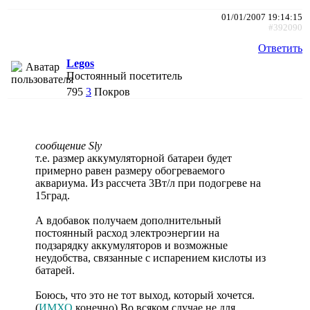
01/01/2007 19:14:15
#392090
Ответить
Legos
Постоянный посетитель
795
3
Покров
сообщение Sly
т.е. размер аккумуляторной батареи будет
примерно равен размеру обогреваемого
аквариума. Из рассчета 3Вт/л при подогреве на
15град.
А вдобавок получаем дополнительный
постоянный расход электроэнергии на
подзарядку аккумуляторов и возможные
неудобства, связанные с испарением кислоты из
батарей.
Боюсь, что это не тот выход, который хочется.
(
ИМХО
конечно) Во всяком случае не для