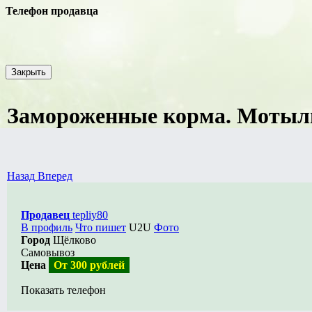
Телефон продавца
Закрыть
Замороженные корма. Мотыль
Назад
Вперед
Продавец
tepliy80
В профиль
Что пишет
U2U
Фото
Город
Щёлково
Самовывоз
Цена
От 300 рублей
Показать телефон