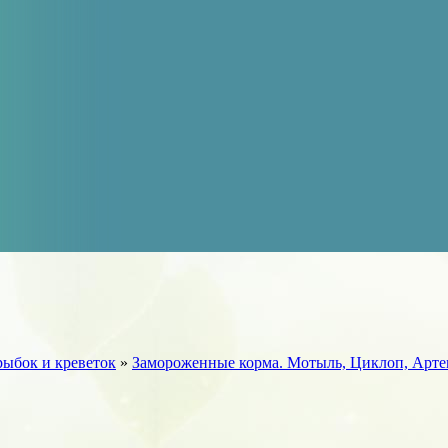
рыбок и креветок
»
Замороженные корма. Мотыль, Циклоп, Арте