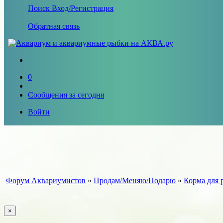
Поиск
Вход/Регистрация
Обратная связь
0
Сообщения за сегодня
Войти
Форум Аквариумистов
»
Продам/Меняю/Подарю
»
Корма для 
×