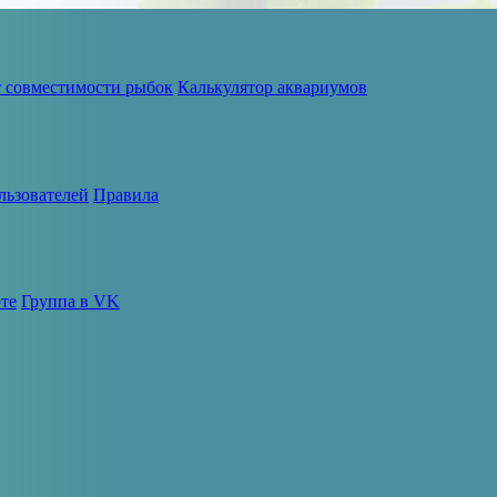
т совместимости рыбок
Калькулятор аквариумов
льзователей
Правила
те
Группа в VK