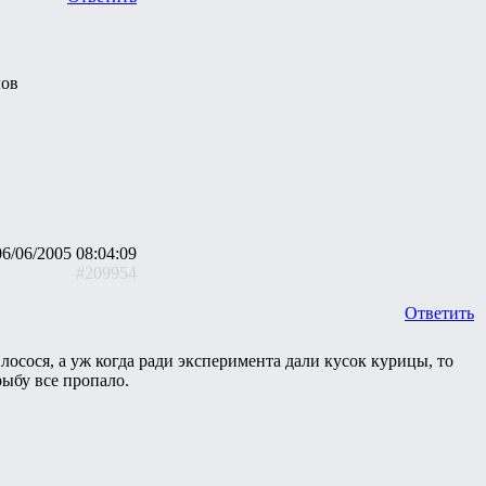
лов
06/06/2005 08:04:09
#209954
Ответить
сося, а уж когда ради эксперимента дали кусок курицы, то
рыбу все пропало.