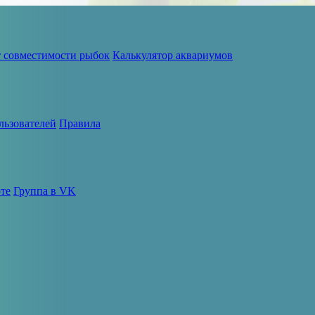
т совместимости рыбок
Калькулятор аквариумов
льзователей
Правила
те
Группа в VK