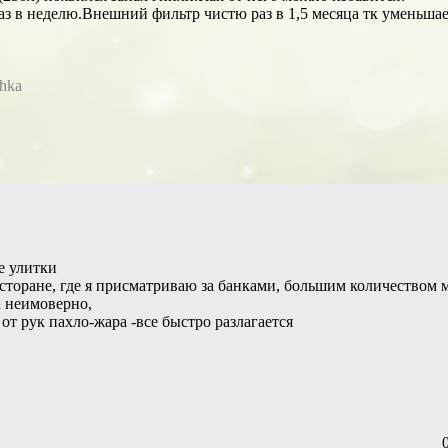
аз в неделю.Внешний фильтр чистю раз в 1,5 месяца тк уменьшае
chka
е улитки
сторане, где я присматриваю за банками, большим количеством м
а неимоверно,
от рук пахло-жара -все быстро разлагается