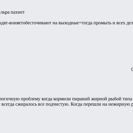
ильра пахнет
одят-воняетобесточивают на выходные=тогда промыть и всех де
логичную проблему когда кормили пираний жирной рыбой типа ло
я всегда сжиралось все подчистую. Когда перешли на нежирную 