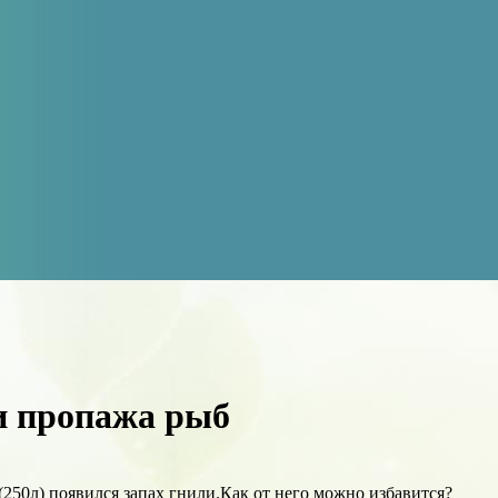
и пропажа рыб
250л) появился запах гнили.Как от него можно избавится?