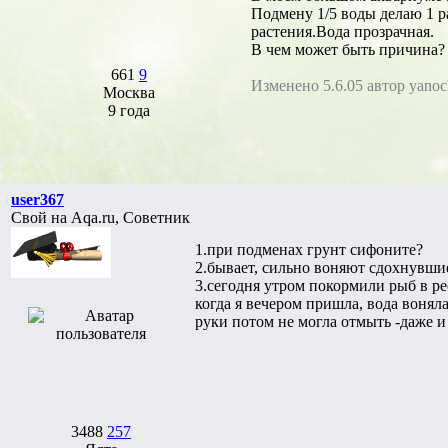
Подмену 1/5 воды делаю 1 р
растения.Вода прозрачная.
В чем может быть причина?
661
9
Изменено 5.6.05 автор yano
Москва
9 года
user367
Свой на Aqa.ru, Советник
1.при подменах грунт сифоните?
2.бывает, сильно воняют сдохнувши
3.сегодня утром покормили рыб в ре
когда я вечером пришла, вода вонял
руки потом не могла отмыть -даже и 
3488
257