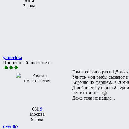
Ялта
2 года
yanochka
Постоянный посетитель
Грунт сифоню раз в 1,5 меся
Улиток мои рыбы съедают и 
Кормлю их фаршем.За 20мин
Дня 4 не могу найти 2 черн
нет их нигде...
Даже тела не нашла...
661
9
Москва
9 года
user367