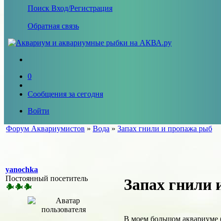
Поиск
Вход/Регистрация
Обратная связь
0
Сообщения за сегодня
Войти
Форум Аквариумистов
»
Вода
»
Запах гнили и пропажа рыб
yanochka
Постоянный посетитель
Запах гнили 
В моем большом аквариуме (