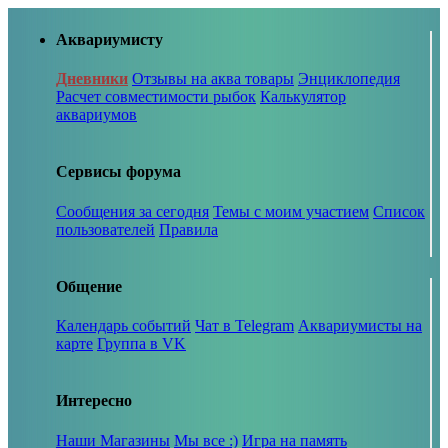
Аквариумисту
Дневники
Отзывы на аква товары
Энциклопедия
Расчет совместимости рыбок
Калькулятор
аквариумов
Сервисы форума
Сообщения за сегодня
Темы с моим участием
Список
пользователей
Правила
Общение
Календарь событий
Чат в Telegram
Аквариумисты на
карте
Группа в VK
Интересно
Наши Магазины
Мы все :)
Игра на память