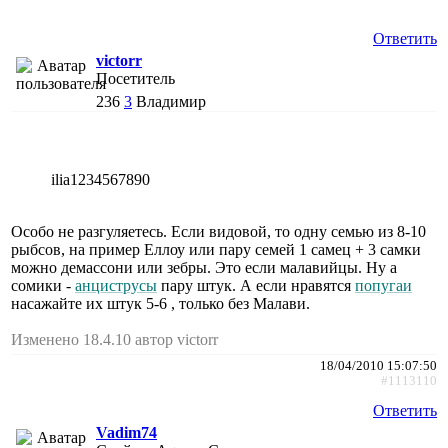
Ответить
victorr
Посетитель
236
3
Владимир
ilia1234567890
Особо не разгуляетесь. Если видовой, то одну семью из 8-10
рыбсов, на пример Еллоу или пару семей 1 самец + 3 самки
можно демассони или зебры. Это если малавийцы. Ну а
сомики -
анциструсы
пару штук. А если нравятся
попугаи
насажайте их штук 5-6 , только без Малави.
Изменено 18.4.10 автор victorr
18/04/2010 15:07:50
#1113110
Ответить
Vadim74