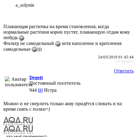
a_solynin
Плавающая растючка на время становления, когда
нормальные растения корни пустят, плавающую отдам кому
нибудь
Фильтр не самодельный
хотя наполение и крепления
самодельные
)))
24/03/2010 01:45:44
#1089615
Ответить
Degett
Постоянный посетитель
944
60
Истра
Можно и не сверлить только акву придётся сливать и на
время снять с полки=)
- это моё творение=)