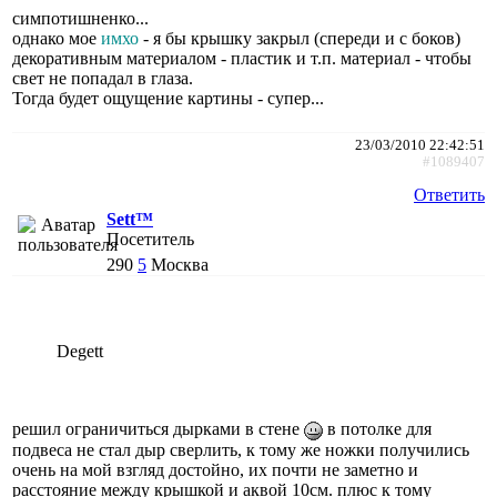
симпотишненко...
однако мое
имхо
- я бы крышку закрыл (спереди и с боков)
декоративным материалом - пластик и т.п. материал - чтобы
свет не попадал в глаза.
Тогда будет ощущение картины - супер...
23/03/2010 22:42:51
#1089407
Ответить
Sett™
Посетитель
290
5
Москва
Degett
решил ограничиться дырками в стене
в потолке для
подвеса не стал дыр сверлить, к тому же ножки получились
очень на мой взгляд достойно, их почти не заметно и
расстояние между крышкой и аквой 10см. плюс к тому