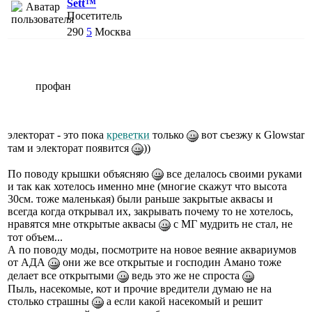
Sett™
Посетитель
290
5
Москва
профан
электорат - это пока
креветки
только
вот съезжу к Glowstar
там и электорат появится
))
По поводу крышки объясняю
все делалось своими руками
и так как хотелось именно мне (многие скажут что высота
30см. тоже маленькая) были раньше закрытые аквасы и
всегда когда открывал их, закрывать почему то не хотелось,
нравятся мне открытые аквасы
с МГ мудрить не стал, не
тот объем...
А по поводу моды, посмотрите на новое веяние аквариумов
от АДА
они же все открытые и господин Амано тоже
делает все открытыми
ведь это же не спроста
Пыль, насекомые, кот и прочие вредители думаю не на
столько страшны
а если какой насекомый и решит