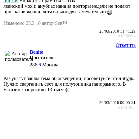
пистия
множится прамо на глазах
яванский мох и анубиас нана за полторы недели не подают
признаков жизни, хотя и выглядят замечательно
Изменено 25.3.10 автор Sett™
25/03/2010 11:41:29
#1090904
Ответить
Benito
Посетитель
286
6
Москва
Раз уш тут зашла тема об освещении, посоветуйте чтонибудь.
Нужно сварганить свет для полутонника панорамного. В
магазине запросили 13 тысяч((
26/03/2010 00:05:51
#1091805