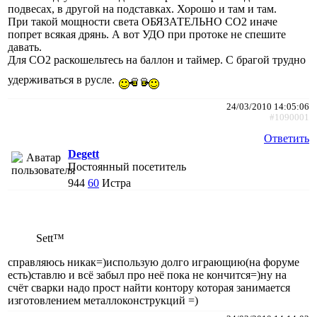
подвесах, в другой на подставках. Хорошо и там и там.
При такой мощности света ОБЯЗАТЕЛЬНО СО2 иначе
попрет всякая дрянь. А вот УДО при протоке не спешите
давать.
Для СО2 раскошельтесь на баллон и таймер. С брагой трудно
удерживаться в русле.
24/03/2010 14:05:06
#1090001
Ответить
Degett
Постоянный посетитель
944
60
Истра
Sett™
справляюсь никак=)использую долго играющию(на форуме
есть)ставлю и всё забыл про неё пока не кончится=)ну на
счёт сварки надо прост найти контору которая занимается
изготовлением металлоконструкций =)