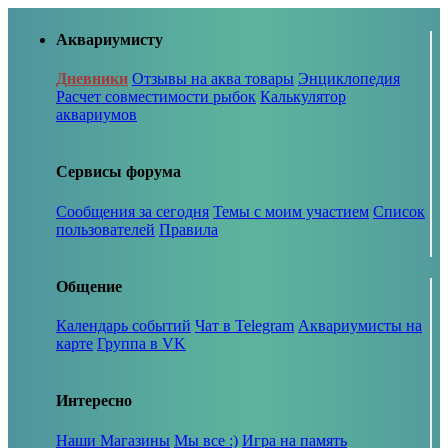
Аквариумисту
Дневники
Отзывы на аква товары
Энциклопедия
Расчет совместимости рыбок
Калькулятор
аквариумов
Сервисы форума
Сообщения за сегодня
Темы с моим участием
Список
пользователей
Правила
Общение
Календарь событий
Чат в Telegram
Аквариумисты на
карте
Группа в VK
Интересно
Наши Магазины
Мы все :)
Игра на память