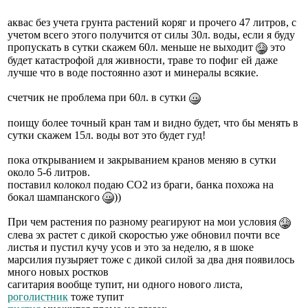
аквас без учета грунта растений коряг и прочего 47 литров, с
учетом всего этого получится от силы 30л. воды, если я буду
пропускать в сутки скажем 60л. меньше не выходит
это
будет катастрофой для живности, траве то пофиг ей даже
лучше что в воде постоянно азот и минералы всякие.
счетчик не проблема при 60л. в сутки
поищу более точный кран там и видно будет, что бы менять в
сутки скажем 15л. воды вот это будет гуд!
пока открыванием и закрыванием кранов меняю в сутки
около 5-6 литров.
поставил колокол подаю СО2 из браги, банка похожа на
бокал шампанского
))
При чем растения по разному реагируют на мои условия
слева эх растет с дикой скоростью уже обновил почти все
листья и пустил кучу усов и это за неделю, я в шоке
марсилия пузыряет тоже с дикой силой за два дня появилось
много новых ростков
сагитария вообще тупит, ни одного нового листа,
роголистник
тоже тупит