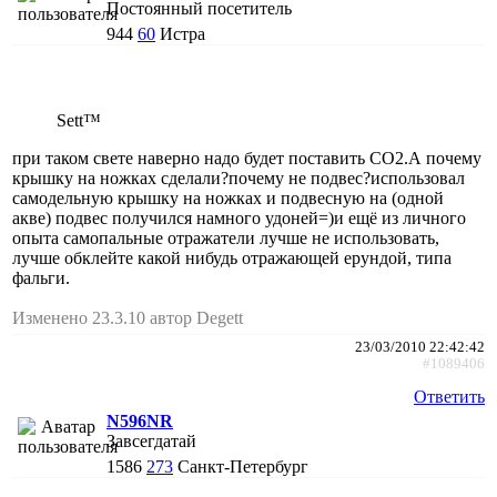
Постоянный посетитель
944
60
Истра
Sett™
при таком свете наверно надо будет поставить СО2.А почему
крышку на ножках сделали?почему не подвес?использовал
самодельную крышку на ножках и подвесную на (одной
акве) подвес получился намного удоней=)и ещё из личного
опыта самопальные отражатели лучше не использовать,
лучше обклейте какой нибудь отражающей ерундой, типа
фальги.
Изменено 23.3.10 автор Degett
23/03/2010 22:42:42
#1089406
Ответить
N596NR
Завсегдатай
1586
273
Санкт-Петербург