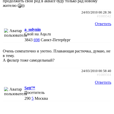
продолжить свой род в аквасе буду только рад новому
жителю
))
24/03/2010 00:28:36
#1089542
Ответить
a_solynin
Свой на Aqa.ru
3843
698
Санкт-Петербург
Очень симпатично и уютно. Плавающая растючка, думаю, не
в тему.
А фильтр тоже самодельный?
24/03/2010 00:58:40
#1089564
Ответить
Sett™
Посетитель
290
5
Москва