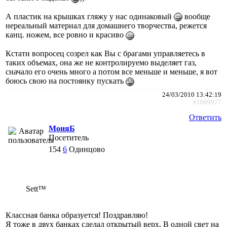
А пластик на крышках гляжу у нас одинаковый
вообще
нереальный материал для домашнего творчества, режется
канц. ножем, все ровно и красиво
Кстати вопросец созрел как Вы с брагами управляетесь в
таких объемах, она же не контролируемо выделяет газ,
сначало его очень много а потом все меньше и меньше, я вот
боюсь свою на постоянку пускать
24/03/2010 13:42:19
#1089977
Ответить
МоняБ
Посетитель
154
6
Одинцово
Sett™
Классная банка образуется! Поздравляю!
Я тоже в двух банках сделал открытый верх. В одной свет на