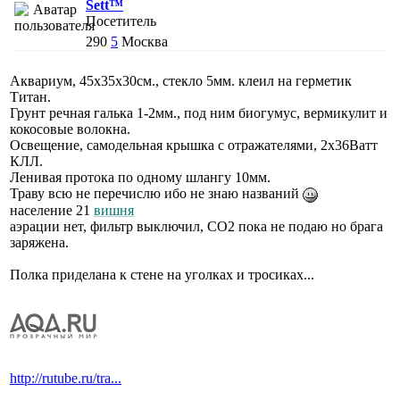
Sett™
Посетитель
290
5
Москва
Аквариум, 45х35х30см., стекло 5мм. клеил на герметик
Титан.
Грунт речная галька 1-2мм., под ним биогумус, вермикулит и
кокосовые волокна.
Освещение, самодельная крышка с отражателями, 2х36Ватт
КЛЛ.
Ленивая протока по одному шлангу 10мм.
Траву всю не перечислю ибо не знаю названий
население 21
вишня
аэрации нет, фильтр выключил, СО2 пока не подаю но брага
заряжена.
Полка приделана к стене на уголках и тросиках...
http://rutube.ru/tra...