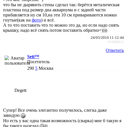
что бы не дырявить стены сделал так: берётся металическая
пластина под размер дна аквариума и с задней части
прибавляется ну см 10,на эти 10 см привариваются ножки
гнутые(как на
фото
) и всё.
А то что поставить что то можно это да, но если надо снять
крышку, надо всё снять потом поставить обратно=))))
24/03/2010 11:12:44
#1089813
Ответить
Sett™
Посетитель
290
5
Москва
Degett
Супер! Все очень элегантно получилось, слегка даже
завидую
Но есть у вас одна такая возможность (сварка) мне б такую я
бы такого наделал
))