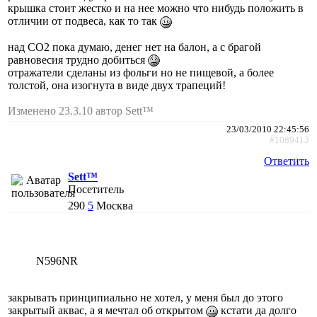
крышка стоит жестко и на нее можно что нибудь положить в
отличии от подвеса, как то так
над СО2 пока думаю, денег нет на балон, а с брагой
равновесия трудно добиться
отражатели сделаны из фольги но не пищевой, а более
толстой, она изогнута в виде двух трапеций!
Изменено 23.3.10 автор Sett™
23/03/2010 22:45:56
#1089413
Ответить
Sett™
Посетитель
290
5
Москва
N596NR
закрывать принципиально не хотел, у меня был до этого
закрытый аквас, а я мечтал об открытом
кстати да долго