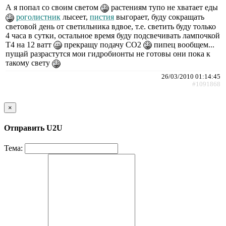
А я попал со своим светом
растениям тупо не хватает еды
роголистник
лысеет,
пистия
выгорает, буду сокращать
световой день от светильника вдвое, т.е. светить буду только
4 часа в сутки, остальное время буду подсвечивать лампочкой
Т4 на 12 ватт
прекращу подачу СО2
пипец вообщем...
пущай разрастутся мои гидробионты не готовы они пока к
такому свету
26/03/2010 01:14:45
#1091868
×
Отправить U2U
Тема: