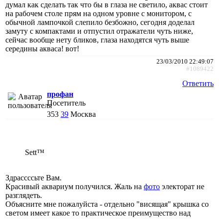
думал как сделать так что бы в глаза не светило, аквас стоит
на рабочем столе прям на одном уровне с монитором, с
обычной лампочкой слепило безбожно, сегодня доделал
замуту с компактами и отпустил отражатели чуть ниже,
сейчас вообще нету бликов, глаза находятся чуть выше
середины акваса! вот!
23/03/2010 22:49:07
#1089422
Ответить
профан
Посетитель
353
39
Москва
Sett™
Здрассссьте Вам.
Красивый аквариум получился. Жаль на
фото
электорат не
разглядеть.
Объясните мне пожалуйста - отдельно "висящая" крышка со
светом имеет какое то практическое преимущество над