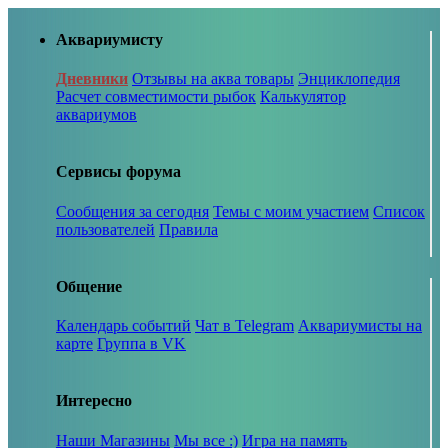
Аквариумисту
Дневники
Отзывы на аква товары
Энциклопедия
Расчет совместимости рыбок
Калькулятор
аквариумов
Сервисы форума
Сообщения за сегодня
Темы с моим участием
Список
пользователей
Правила
Общение
Календарь событий
Чат в Telegram
Аквариумисты на
карте
Группа в VK
Интересно
Наши Магазины
Мы все :)
Игра на память