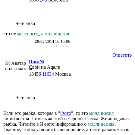
Чепчанка
это не
меченосец
, а
моллинезия
.
28/02/2014 16:15:06
#1943761
Ответить
DoraNi
Свой на Aqa.ru
18456
11634
Москва
Чепчанка
Если это рыбка, которая в "
Фото
", то это
моллинезия
лирохвостая. Помесь желтой и черной. Самка. Живородящая
рыбка. Читайте в И-нете информацию о
моллинезиях
.
Главное, чтобы условия были хорошие, а там и размножатся.