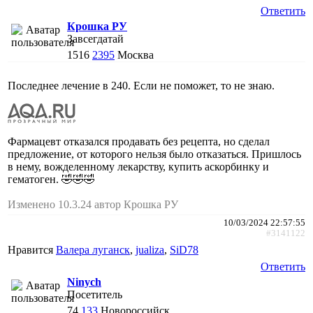
Ответить
Крошка РУ
Завсегдатай
1516
2395
Москва
Последнее лечение в 240. Если не поможет, то не знаю.
Фармацевт отказался продавать без рецепта, но сделал
предложение, от которого нельзя было отказаться. Пришлось
в нему, вожделенному лекарству, купить аскорбинку и
гематоген. 🤣🤣🤣
Изменено 10.3.24 автор Крошка РУ
10/03/2024 22:57:55
#3141122
Нравится
Валера луганск
,
jualiza
,
SiD78
Ответить
Ninych
Посетитель
74
133
Новороссийск