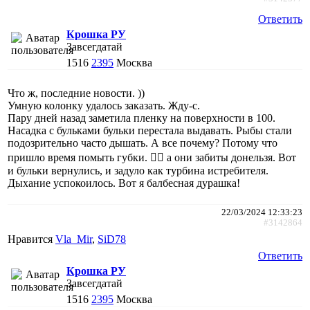
Ответить
Крошка РУ
Завсегдатай
1516
2395
Москва
Что ж, последние новости. ))
Умную колонку удалось заказать. Жду-с.
Пару дней назад заметила пленку на поверхности в 100.
Насадка с бульками бульки перестала выдавать. Рыбы стали
подозрительно часто дышать. А все почему? Потому что
пришло время помыть губки. 🤦‍♀️ а они забиты донельзя. Вот
и бульки вернулись, и задуло как турбина истребителя.
Дыхание успокоилось. Вот я балбесная дурашка!
22/03/2024 12:33:23
#3142864
Нравится
Vla_Mir
,
SiD78
Ответить
Крошка РУ
Завсегдатай
1516
2395
Москва