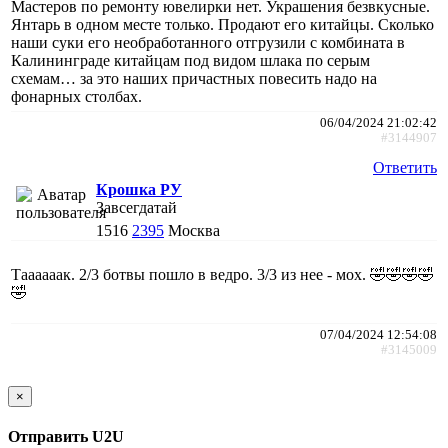
Мастеров по ремонту ювелирки нет. Украшения безвкусные.
Янтарь в одном месте только. Продают его китайцы. Сколько
наши суки его необработанного отгрузили с комбината в
Калининграде китайцам под видом шлака по серым
схемам… за это наших причастных повесить надо на
фонарных столбах.
06/04/2024 21:02:42
#3144907
Ответить
Крошка РУ
Завсегдатай
1516
2395
Москва
Таааааак. 2/3 ботвы пошло в ведро. 3/3 из нее - мох. 🤣🤣🤣🤣
🤣
07/04/2024 12:54:08
#3145009
×
Отправить U2U