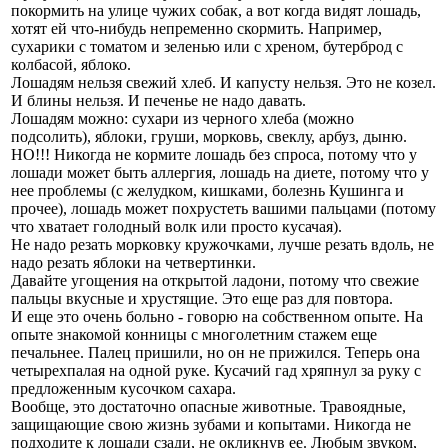
покормить на улице чужих собак, а вот когда видят лошадь,
хотят ей что-нибудь непременно скормить. Например,
сухарики с томатом и зеленью или с хреном, бутерброд с
колбасой, яблоко.
Лошадям нельзя свежий хлеб. И капусту нельзя. Это не козел.
И блины нельзя. И печенье не надо давать.
Лошадям можно: сухари из черного хлеба (можно
подсолить), яблоки, груши, морковь, свеклу, арбуз, дыню.
НО!!! Никогда не кормите лошадь без спроса, потому что у
лошади может быть аллергия, лошадь на диете, потому что у
нее проблемы (с желудком, кишками, болезнь Кушинга и
прочее), лошадь может похрустеть вашими пальцами (потому
что хватает голодный волк или просто кусачая).
Не надо резать морковку кружочками, лучше резать вдоль, не
надо резать яблоки на четвертинки.
Давайте угощения на открытой ладони, потому что свежие
пальцы вкусные и хрустящие. Это еще раз для повтора.
И еще это очень больно - говорю на собственном опыте. На
опыте знакомой конницы с многолетним стажем еще
печальнее. Палец пришили, но он не прижился. Теперь она
четырехпалая на одной руке. Кусачий гад хряпнул за руку с
предложенным кусочком сахара.
Вообще, это достаточно опасные животные. Травоядные,
защищающие свою жизнь зубами и копытами. Никогда не
подходите к лошади сзади, не окликнув ее. Любым звуком,