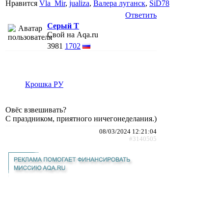
Нравится
Vla_Mir
,
jualiza
,
Валера луганск
,
SiD78
Ответить
Серый Т
Свой на Aqa.ru
3981
1702
Крошка РУ
Овёс взвешивать?
С праздником, приятного ничегонеделания.)
08/03/2024 12:21:04
#3140505