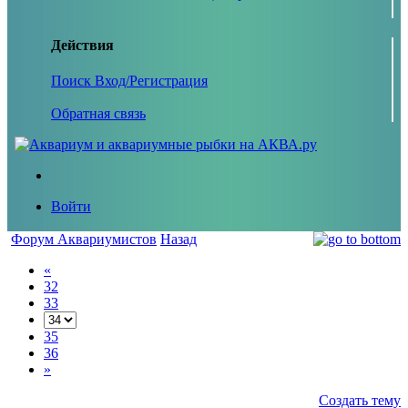
Действия
Поиск
Вход/Регистрация
Обратная связь
Войти
Форум Аквариумистов
Назад
«
32
33
35
36
»
Создать тему