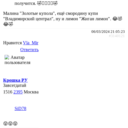
получится. 🤣🤦‍♀️🤦‍♀️🤣
Малина "Золотые купола", ещё смородину купи
"Владимирский централ", ну и лимон "Жиган лимон". 😂🤣
😂🤣
06/03/2024 21:05:23
#3140121
Нравится
Vla_Mir
Ответить
Крошка РУ
Завсегдатай
1516
2395
Москва
SiD78
😝😝😝