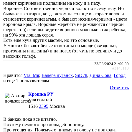
имеют коричневые подпалины на носу и в паху.
Вороные. Соответственно, черный волос по всему телу. Но
бывают «в загаре», когда летом на солнце выгорает волос и
становится коричневатым, а бывают иссиня-черными - цвета
воронова крыла. Вороные жеребята не рождаются с черной
шерстью. )) если вы видите вороного маленького жеребенка,
на 99% эта лошадь серая.
Есть еще куча других мастей, но это основные.
У многих бывают белые отметины на морде (звездочки,
проточины и лысины) и на ногах (от чуть по венчику и до
высоких гольф).
23/03/2024 21:00:00
#3143110
Нравится
Vla_Mir
,
Валера луганск
,
SiD78
,
Дина Сова
,
Город
и еще
1 пользователям
Ответить
Крошка РУ
Завсегдатай
1516
2395
Москва
В банках пока все штатно.
Поэтому немного про лошадей попишу.
Про угощения. Почему-то никому в голову не приходит