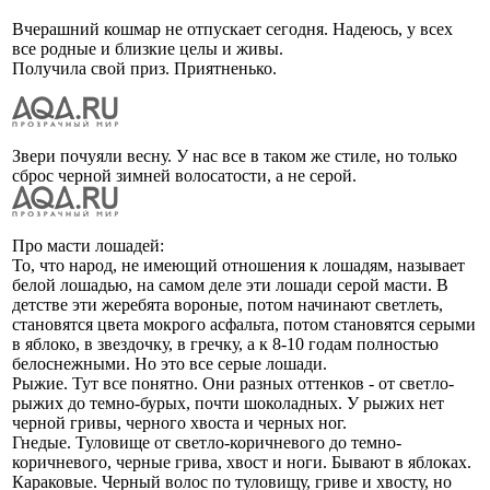
Вчерашний кошмар не отпускает сегодня. Надеюсь, у всех
все родные и близкие целы и живы.
Получила свой приз. Приятненько.
Звери почуяли весну. У нас все в таком же стиле, но только
сброс черной зимней волосатости, а не серой.
Про масти лошадей:
То, что народ, не имеющий отношения к лошадям, называет
белой лошадью, на самом деле эти лошади серой масти. В
детстве эти жеребята вороные, потом начинают светлеть,
становятся цвета мокрого асфальта, потом становятся серыми
в яблоко, в звездочку, в гречку, а к 8-10 годам полностью
белоснежными. Но это все серые лошади.
Рыжие. Тут все понятно. Они разных оттенков - от светло-
рыжих до темно-бурых, почти шоколадных. У рыжих нет
черной гривы, черного хвоста и черных ног.
Гнедые. Туловище от светло-коричневого до темно-
коричневого, черные грива, хвост и ноги. Бывают в яблоках.
Караковые. Черный волос по туловищу, гриве и хвосту, но