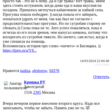
просто так - это не к нему. Да и где трава? Нет травы, зачем
здесь стоять истуканом, когда дома еда и каша вкусная на
полдник. Пришлось метнуться кабанчиком за пайкой сена.
Прогулка пошла пободрее. )) когда пошла его забирать,
попытался удрать от меня, так как был не согласен с
продолжительностью прогулки. Но по сугробам старому не
сбежать.)) Силы пока не те. Зато успел поваляться, пока я
исчезла из его поля зрения, чем напугал начкона, потому что
воскресать из сугробов тяжело. Но ничего, сам встал, когда я
уже спешила на помощь.
Вспомнилась история про слово «ничего» и Бисмарка. ))
https://dzen.ru/a/Y8...
14/03/2024 22:04:40
#3141868
Нравится
jualiza
,
afedorow
,
SiD78
Ответить
Крошка РУ
Завсегдатай
1516
2395
Москва
Вчера вечером первое внесение второго круга. Надо все
записывать, чтобы не забыть. Память уже не та. 🤣