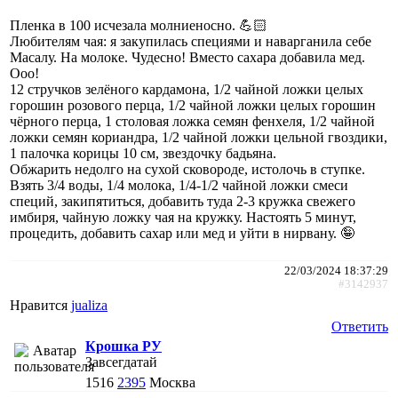
Пленка в 100 исчезала молниеносно. 💪🏻
Любителям чая: я закупилась специями и наварганила себе
Масалу. На молоке. Чудесно! Вместо сахара добавила мед.
Ооо!
12 стручков зелёного кардамона, 1/2 чайной ложки целых
горошин розового перца, 1/2 чайной ложки целых горошин
чёрного перца, 1 столовая ложка семян фенхеля, 1/2 чайной
ложки семян кориандра, 1/2 чайной ложки цельной гвоздики,
1 палочка корицы 10 см, звездочку бадьяна.
Обжарить недолго на сухой сковороде, истолочь в ступке.
Взять 3/4 воды, 1/4 молока, 1/4-1/2 чайной ложки смеси
специй, закипятиться, добавить туда 2-3 кружка свежего
имбиря, чайную ложку чая на кружку. Настоять 5 минут,
процедить, добавить сахар или мед и уйти в нирвану. 🤪
22/03/2024 18:37:29
#3142937
Нравится
jualiza
Ответить
Крошка РУ
Завсегдатай
1516
2395
Москва