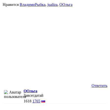
Нравится
ВладимиРыбка
,
jualiza
,
ООльга
Ответить
ООльга
Завсегдатай
1618
1765