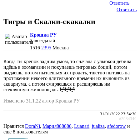
Ответить
Ответить
Тигры и Скалки-скакалки
Крошка РУ
Завсегдатай
1516
2395
Москва
Когда ты крепок задним умом, то сначала с улыбкой дебила
идёшь в зоомагазин и покупаешь тигровых боций, потом
рыдаешь, потом пытаешься их продать, тщетно пытаясь на
протяжении некоего длительного времени их выловить из
аквариума, а потом смиряешься и расширяешь им
стеклянную жилплощадь. 🤣🤣🤣
Изменено 31.1.22 автор Крошка РУ
31/01/2022 23:54:30
#2984340
Нравится
DoraNi
,
Мария888888
,
Luanari
,
jualiza
,
afedorow
и
еще
8 пользователям