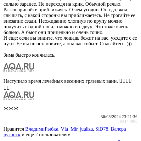
сильно заранее. Не переходя на крик. Обычной речью.
Разговаривайте приближаясь. О чем угодно. Она должна
слышать, с какой стороны вы приближаетесь. Не трогайте ее
внезапно сзади. Неожиданно хлопнув по крупу можно
получить с одной ноги, а можно и с двух. Это тоже очень
больно. А бьют они прицельно и очень точно.
И еще: если вы видите, что лошадь бежит на вас, уходите с ее
пути. Ее вы не остановите, а она вас собьет. Спасайтесь. )))
Зима быстро кончилась.
Наступило время лечебных весенних грязевых ванн. 🤦‍♀️🤦‍♀️
🤦‍♀️
🐽🐽🐽
30/03/2024 23:21:36
#3144006
Нравится
ВладимиРыбка
,
Vla_Mir
,
jualiza
,
SiD78
,
Валера
луганск
и еще
2 пользователям