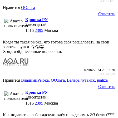
#3144101
Нравится
ООльга
Ответить
Крошка РУ
Завсегдатай
1516
2395
Москва
Когда ты такая рыбка, что готова себя расцеловать, за свои
золотые ручки. 🤪🤪🤪
Хэнд мэйд песочные полосочки.
02/04/2024 23:33:20
#3144386
Нравится
ВладимиРыбка
,
ООльга
,
Валера луганск
,
jualiza
Ответить
Крошка РУ
Завсегдатай
1516
2395
Москва
Как подавить в себе гадскую жабу и выдернуть 2/3 ботвы????