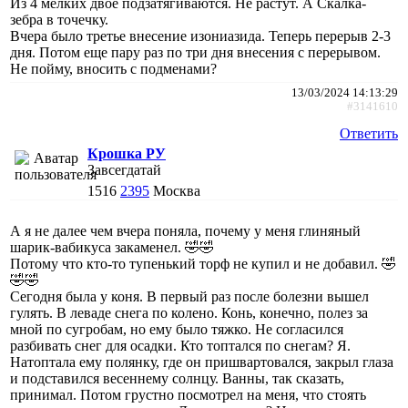
Из 4 мелких двое подзатягиваются. Не растут. А Скалка-
зебра в точечку.
Вчера было третье внесение изониазида. Теперь перерыв 2-3
дня. Потом еще пару раз по три дня внесения с перерывом.
Не пойму, вносить с подменами?
13/03/2024 14:13:29
#3141610
Ответить
Крошка РУ
Завсегдатай
1516
2395
Москва
А я не далее чем вчера поняла, почему у меня глиняный
шарик-вабикуса закаменел. 🤣🤣
Потому что кто-то тупенький торф не купил и не добавил. 🤣
🤣🤣
Сегодня была у коня. В первый раз после болезни вышел
гулять. В леваде снега по колено. Конь, конечно, полез за
мной по сугробам, но ему было тяжко. Не согласился
разбивать снег для осадки. Кто топтался по снегам? Я.
Натоптала ему полянку, где он пришвартовался, закрыл глаза
и подставился весеннему солнцу. Ванны, так сказать,
принимал. Потом грустно посмотрел на меня, что стоять