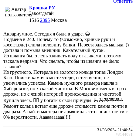
Ответить
Крошка РУ
Завсегдатай
1516
2395
Москва
Аквариумное. Сегодня я была в ударе. 😁
Подмена в 240. Почему-то (возможно, кривые руки и
косоглазие) слила половину банки. Перестаралась малька. ))
достала и помыла внешник. Какательный чуток.
Из шланга было лень заливать воду с газиками, поэтому
таскала ведрами. Что сделать, чтобы из шланга не было
газиков?
Из грустного. Потеряла из золотого кольца топаз Лондон
Блю. Поиски камня в месте утери, естественно, не
увенчались успехом. Камень нужного размера нашла в
Хабаровске, но хз какой чистоты. В Москве камень в 5 раз
дороже, но с ясной историей происхождения и чистотой.
Купила здесь. 🤷‍♀️ у богатых свои причуды. 🤣🤣🤣🤣🤣🤣
Ремонт кольца встает еще дороже стоимости камня почти в
два раза. А найти мастера не армянина - этот поиск почти с
0% вероятности. Ааааааааааа!!!!!
31/03/2024 21:40:54
#3144081