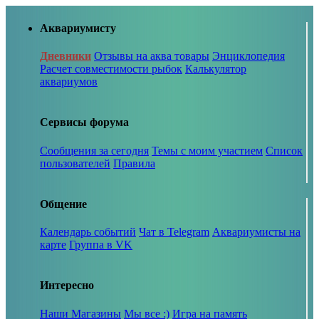
Аквариумисту
Дневники
Отзывы на аква товары
Энциклопедия
Расчет совместимости рыбок
Калькулятор
аквариумов
Сервисы форума
Сообщения за сегодня
Темы с моим участием
Список
пользователей
Правила
Общение
Календарь событий
Чат в Telegram
Аквариумисты на
карте
Группа в VK
Интересно
Наши Магазины
Мы все :)
Игра на память