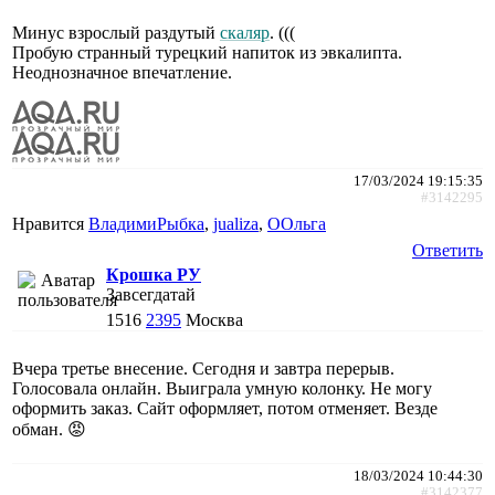
Минус взрослый раздутый
скаляр
. (((
Пробую странный турецкий напиток из эвкалипта.
Неоднозначное впечатление.
17/03/2024 19:15:35
#3142295
Нравится
ВладимиРыбка
,
jualiza
,
ООльга
Ответить
Крошка РУ
Завсегдатай
1516
2395
Москва
Вчера третье внесение. Сегодня и завтра перерыв.
Голосовала онлайн. Выиграла умную колонку. Не могу
оформить заказ. Сайт оформляет, потом отменяет. Везде
обман. 😡
18/03/2024 10:44:30
#3142377