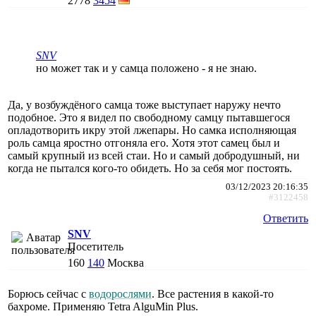
2778
3454
SNV
но может так и у самца положено - я не знаю.
Да, у возбуждёного самца тоже выступает наружу нечто
подобное. Это я видел по свободному самцу пытавшегося
опладотворить икру этой лжепары. Но самка исполняющая
роль самца яростно отгоняла его. Хотя этот самец был и
самый крупный из всей стаи. Но и самый добродушный, ни
когда не пытался кого-то обидеть. Но за себя мог постоять.
03/12/2023 20:16:35
#3122458
Ответить
SNV
Посетитель
160
140
Москва
Борюсь сейчас с
водорослями
. Все растения в какой-то
бахроме. Применяю Tetra AlguMin Plus.