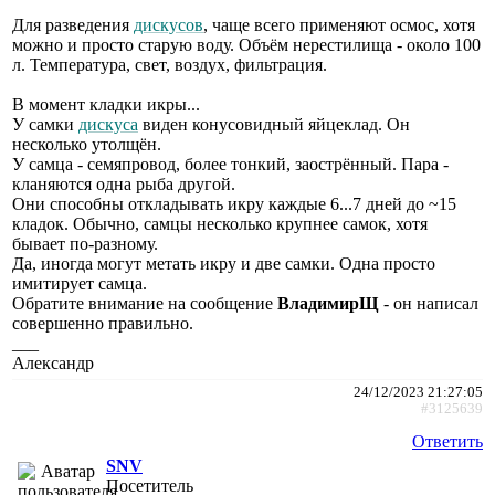
Для разведения
дискусов
, чаще всего применяют осмос, хотя
можно и просто старую воду. Объём нерестилища - около 100
л. Температура, свет, воздух, фильтрация.
В момент кладки икры...
У самки
дискуса
виден конусовидный яйцеклад. Он
несколько утолщён.
У самца - семяпровод, более тонкий, заострённый. Пара -
кланяются одна рыба другой.
Они способны откладывать икру каждые 6...7 дней до ~15
кладок. Обычно, самцы несколько крупнее самок, хотя
бывает по-разному.
Да, иногда могут метать икру и две самки. Одна просто
имитирует самца.
Обратите внимание на сообщение
ВладимирЩ
- он написал
совершенно правильно.
___
Александр
24/12/2023 21:27:05
#3125639
Ответить
SNV
Посетитель