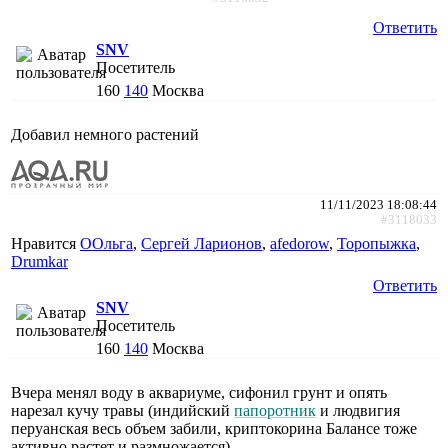
Ответить
SNV
Посетитель
160
140
Москва
Добавил немного растений
11/11/2023 18:08:44
#3118033
Нравится
ООльга
,
Сергей Ларионов
,
afedorow
,
Торопыжка
,
Drumkar
Ответить
SNV
Посетитель
160
140
Москва
Вчера менял воду в аквариуме, сифонил грунт и опять
нарезал кучу травы (индийский
папоротник
и людвигия
перуанская весь объем забили, криптокорина Балансе тоже
активно растет и размножается).