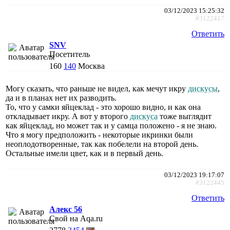
03/12/2023 15:25:32
#3122417
Ответить
SNV
Посетитель
160
140
Москва
Могу сказать, что раньше не видел, как мечут икру
дискусы
,
да и в планах нет их разводить.
То, что у самки яйцеклад - это хорошо видно, и как она
откладывает икру. А вот у второго
дискуса
тоже выглядит
как яйцеклад, но может так и у самца положено - я не знаю.
Что я могу предположить - некоторые икринки были
неоплодотворенные, так как побелели на второй день.
Остальные имели цвет, как и в первый день.
03/12/2023 19:17:07
#3122445
Ответить
Алекс 56
Свой на Aqa.ru