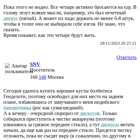
Пока этого не видно. Все четыре активно бросаются на еду. В
голову лезут всякие мысли, например, это был нечетный
дискус
(пятый). А может их надо держать не менее 6-8 штук,
чтобы в толпе они не выбирали себе изгоя. Не знаю, что
сказать.
Время покажет, как эти четыре будут жить.
29/11/2023 20:25:21
#3121763
Ответить
SNV
Посетитель
160
140
Москва
Сегодня удалось купить хорошие кусты болбитиса
Генделоти, поэтому освободил для них место на заднем
плане, избавившись от замучавшего меня индийского
папоротника
(рос как сумасшедший).
А к вечеру - очередной сюрприз от
дискусов
. Только
собирался приступить к чистке аквариума (поэтому
извиняюсь за грязное переднее стекло), а тут
дискусы
метать
начали, да еще как раз на переднее стекло. Придется чистку
отложить, пока не съедят икру (к сожалению, по другому в