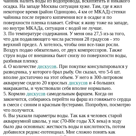
чайник налить воды из водопровода, вскипятить и никакого
осадка. На западе Москвы ситуация хуже. Там, где я жил
некоторое время (район Одинцово, 4 км от МКАД) стенки
чайника после первого кипячения все в осадке и по
поверхности пленка плавает. Сейчас я живу тоже на западе,
но внутри МКАДа, ситуация с водой не лучше.
3. По температуре содержания. У меня она 27,5 из-за того,
что для подавляющего числа растения 28 градусов - это
верхний предел. А хотелось, чтобы они все-таки росли.
Воздух подаю обязательно, от двух компрессоров. Также
струи воды от внешника бьют снизу по поверхности воды,
разбивая пленку.
4. О количестве
дискусов
. При покупке консультировался у
разводчика, у которого брал рыбу. Он сказал, что 5-6 шт.
вполне достаточно на этот объем. У него в 300-литровом
аквариуме сидело 20 взрослых
дискусов
и 4 больших
макраканты, и чувствовали себя вполне нормально.
5. Кормлю
дискусов
самодельным фаршем. Когда он
закончится, собираюсь перейти на фарш из говяжьего сердца
в смеси с синим и красным бустерами. Попробую, посмотрю
что получится.
6. Вы указали параметры воды. Так как я человек старой
аквариумной школы, у нас (70-80е годы ХХ века) в ходу
было два основных: жесткость воды и кислотность, потом
добавился редокс-потенциал. Мне сложно понять как