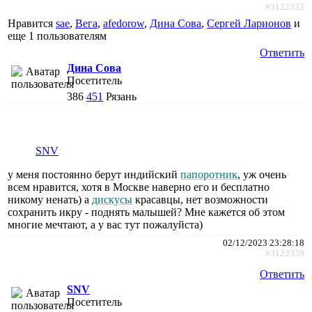
#3122332
Нравится
sae
,
Вега
,
afedorow
,
Дина Сова
,
Сергей Ларионов
и
еще
1 пользователям
Ответить
Дина Сова
Посетитель
386
451
Рязань
SNV
у меня постоянно берут индийский
папоротник
, уж очень
всем нравится, хотя в Москве наверно его и бесплатно
никому ненать) а
дискусы
красавцы, нет возможности
сохранить икру - поднять малышей? Мне кажется об этом
многие мечтают, а у вас тут пожалуйста)
02/12/2023 23:28:18
#3122339
Ответить
SNV
Посетитель