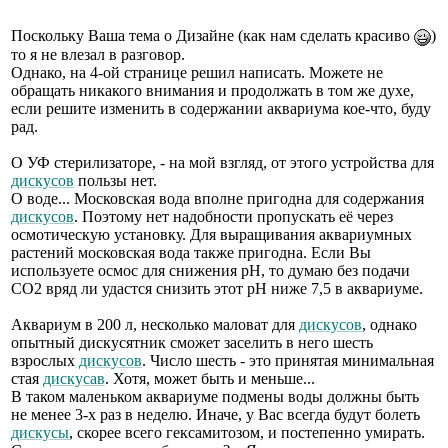
Поскольку Ваша тема о Дизайне (как нам сделать красиво
)
то я не влезал в разговор.
Однако, на 4-ой странице решил написать. Можете не
обращать никакого внимания и продолжать в том же духе,
если решите изменить в содержании аквариума кое-что, буду
рад.
О УФ стерилизаторе, - на мой взгляд, от этого устройства для
дискусов
пользы нет.
О воде... Московская вода вполне пригодна для содержания
дискусов
. Поэтому нет надобности пропускать её через
осмотическую установку. Для выращивания аквариумных
растений московская вода также пригодна. Если Вы
используете осмос для снижения рН, то думаю без подачи
СО2 вряд ли удастся снизить этот рН ниже 7,5 в аквариуме.
Аквариум в 200 л, несколько маловат для
дискусов
, однако
опытный дискусятник сможет заселить в него шесть
взрослых
дискусов
. Число шесть - это принятая минимальная
стая
дискусав
. Хотя, может быть и меньше...
В таком маленьком аквариуме подмены воды должны быть
не менее 3-х раз в неделю. Иначе, у Вас всегда будут болеть
дискусы
, скорее всего гексамитозом, и постепенно умирать.