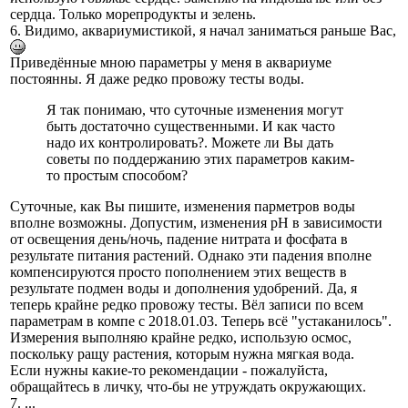
сердца. Только морепродукты и зелень.
6. Видимо, аквариумистикой, я начал заниматься раньше Вас,
Приведённые мною параметры у меня в аквариуме
постоянны. Я даже редко провожу тесты воды.
Я так понимаю, что суточные изменения могут
быть достаточно существенными. И как часто
надо их контролировать?. Можете ли Вы дать
советы по поддержанию этих параметров каким-
то простым способом?
Суточные, как Вы пишите, изменения парметров воды
вполне возможны. Допустим, изменения рН в зависимости
от освещения день/ночь, падение нитрата и фосфата в
результате питания растений. Однако эти падения вполне
компенсируются просто пополнением этих веществ в
результате подмен воды и дополнения удобрений. Да, я
теперь крайне редко провожу тесты. Вёл записи по всем
параметрам в компе с 2018.01.03. Теперь всё "устаканилось".
Измерения выполняю крайне редко, использую осмос,
поскольку ращу растения, которым нужна мягкая вода.
Если нужны какие-то рекомендации - пожалуйста,
обращайтесь в личку, что-бы не утруждать окружающих.
7. ...