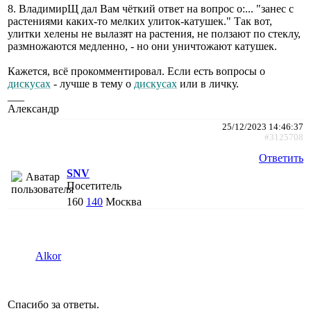
8. ВладимирЩ дал Вам чёткий ответ на вопрос о:... "занес с
растениями каких-то мелких улиток-катушек." Так вот,
улитки хелены не вылазят на растения, не ползают по стеклу,
размножаются медленно, - но они уничтожают катушек.
Кажется, всё прокомментировал. Если есть вопросы о
дискусах
- лучше в тему о
дискусах
или в личку.
___
Александр
25/12/2023 14:46:37
#3125708
Ответить
SNV
Посетитель
160
140
Москва
Alkor
Спасибо за ответы.