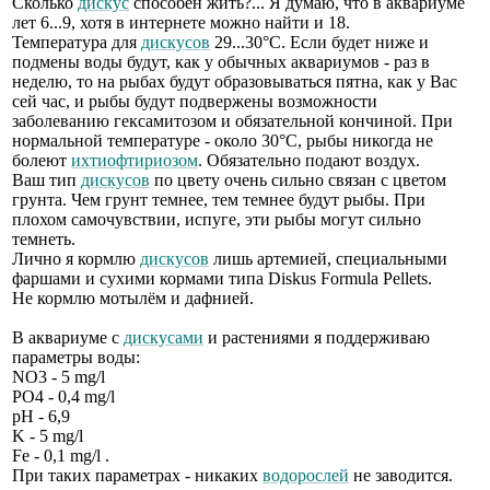
Сколько
дискус
способен жить?... Я думаю, что в аквариуме
лет 6...9, хотя в интернете можно найти и 18.
Температура для
дискусов
29...30°С. Если будет ниже и
подмены воды будут, как у обычных аквариумов - раз в
неделю, то на рыбах будут образовываться пятна, как у Вас
сей час, и рыбы будут подвержены возможности
заболеванию гексамитозом и обязательной кончиной. При
нормальной температуре - около 30°С, рыбы никогда не
болеют
ихтиофтириозом
. Обязательно подают воздух.
Ваш тип
дискусов
по цвету очень сильно связан с цветом
грунта. Чем грунт темнее, тем темнее будут рыбы. При
плохом самочувствии, испуге, эти рыбы могут сильно
темнеть.
Лично я кормлю
дискусов
лишь артемией, специальными
фаршами и сухими кормами типа Diskus Formula Pellets.
Не кормлю мотылём и дафнией.
В аквариуме с
дискусами
и растениями я поддерживаю
параметры воды:
NO3 - 5 mg/l
PO4 - 0,4 mg/l
pH - 6,9
K - 5 mg/l
Fe - 0,1 mg/l .
При таких параметрах - никаких
водорослей
не заводится.