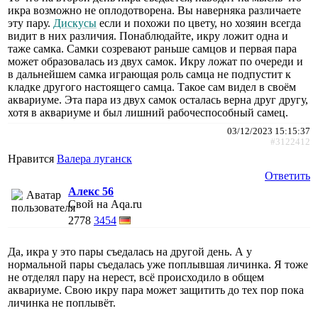
икра возможно не оплодотворена. Вы наверняка различаете
эту пару.
Дискусы
если и похожи по цвету, но хозяин всегда
видит в них различия. Понаблюдайте, икру ложит одна и
таже самка. Самки созревают раньше самцов и первая пара
может образовалась из двух самок. Икру ложат по очереди и
в дальнейшем самка играющая роль самца не подпустит к
кладке другого настоящего самца. Такое сам видел в своём
аквариуме. Эта пара из двух самок осталась верна друг другу,
хотя в аквариуме и был лишний рабочеспособный самец.
03/12/2023 15:15:37
#3122412
Нравится
Валера луганск
Ответить
Алекс 56
Свой на Aqa.ru
2778
3454
Да, икра у это пары съедалась на другой день. А у
нормальной пары съедалась уже поплывшая личинка. Я тоже
не отделял пару на нерест, всё происходило в общем
аквариуме. Свою икру пара может защитить до тех пор пока
личинка не поплывёт.