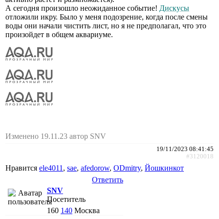
А сегодня произошло неожиданное событие!
Дискусы
отложили икру. Было у меня подозрение, когда после смены
воды они начали чистить лист, но я не предполагал, что это
произойдет в общем аквариуме.
Изменено 19.11.23 автор SNV
19/11/2023 08:41:45
#3120018
Нравится
ele4011
,
sae
,
afedorow
,
ODmitry
,
Йошкинкот
Ответить
SNV
Посетитель
160
140
Москва