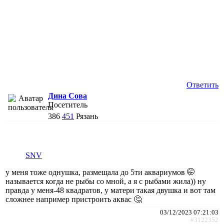
Ответить
Дина Сова
Посетитель
386
451
Рязань
SNV
у меня тоже однушка, размещала до 5ти аквариумов 🤭
называется когда не рыбы со мной, а я с рыбами жила)) ну
правда у меня-48 квадратов, у матери такая двушка и вот там
сложнее например пристроить аквас 🤔
03/12/2023 07:21:03
#3122352