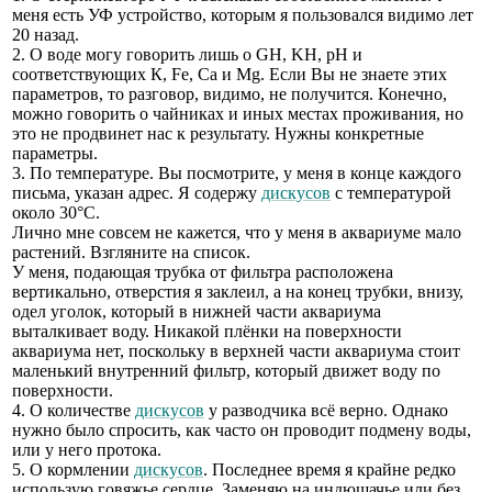
меня есть УФ устройство, которым я пользовался видимо лет
20 назад.
2. О воде могу говорить лишь о GH, KH, pH и
соответствующих К, Fe, Ca и Mg. Если Вы не знаете этих
параметров, то разговор, видимо, не получится. Конечно,
можно говорить о чайниках и иных местах проживания, но
это не продвинет нас к результату. Нужны конкретные
параметры.
3. По температуре. Вы посмотрите, у меня в конце каждого
письма, указан адрес. Я содержу
дискусов
с температурой
около 30°С.
Лично мне совсем не кажется, что у меня в аквариуме мало
растений. Взгляните на список.
У меня, подающая трубка от фильтра расположена
вертикально, отверстия я заклеил, а на конец трубки, внизу,
одел уголок, который в нижней части аквариума
выталкивает воду. Никакой плёнки на поверхности
аквариума нет, поскольку в верхней части аквариума стоит
маленький внутренний фильтр, который движет воду по
поверхности.
4. О количестве
дискусов
у разводчика всё верно. Однако
нужно было спросить, как часто он проводит подмену воды,
или у него протока.
5. О кормлении
дискусов
. Последнее время я крайне редко
использую говяжье сердце. Заменяю на индюшачье или без