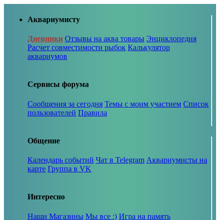
Аквариумисту
Дневники
Отзывы на аква товары
Энциклопедия
Расчет совместимости рыбок
Калькулятор
аквариумов
Сервисы форума
Сообщения за сегодня
Темы с моим участием
Список
пользователей
Правила
Общение
Календарь событий
Чат в Telegram
Аквариумисты на
карте
Группа в VK
Интересно
Наши Магазины
Мы все :)
Игра на память