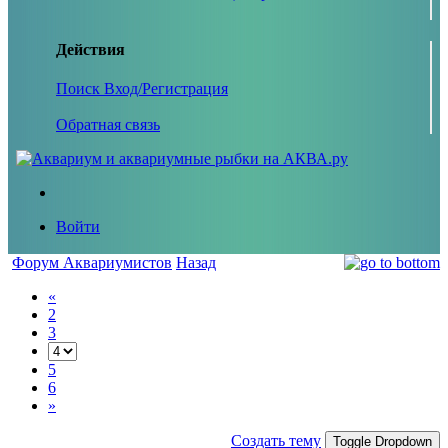
Действия
Поиск
Вход/Регистрация
Обратная связь
Войти
Форум Аквариумистов
Назад
«
2
3
5
6
»
Создать тему
Toggle Dropdown