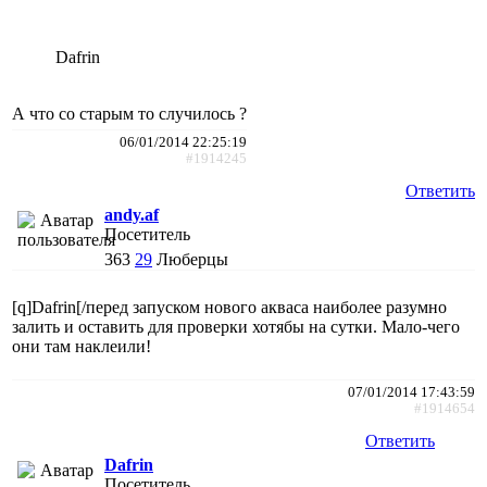
Dafrin
А что со старым то случилось ?
06/01/2014 22:25:19
#1914245
Ответить
andy.af
Посетитель
363
29
Люберцы
[q]Dafrin[/перед запуском нового акваса наиболее разумно
залить и оставить для проверки хотябы на сутки. Мало-чего
они там наклеили!
07/01/2014 17:43:59
#1914654
Ответить
Dafrin
Посетитель