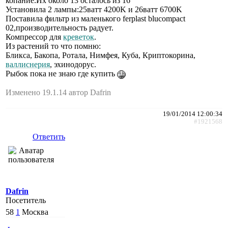
копание.Их около 13 осталось из 16
Установила 2 лампы:25ватт 4200K и 26ватт 6700K
Поставила фильтр из маленького ferplast blucompact
02,производительность радует.
Компрессор для
креветок
.
Из растений то что помню:
Бликса, Бакопа, Ротала, Нимфея, Куба, Криптокорина,
валлиснерия
, эхинодорус.
Рыбок пока не знаю где купить
Изменено 19.1.14 автор Dafrin
19/01/2014 12:00:34
#1921568
Ответить
Dafrin
Посетитель
58
1
Москва