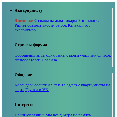
Аквариумисту
Дневники
Отзывы на аква товары
Энциклопедия
Расчет совместимости рыбок
Калькулятор
аквариумов
Сервисы форума
Сообщения за сегодня
Темы с моим участием
Список
пользователей
Правила
Общение
Календарь событий
Чат в Telegram
Аквариумисты на
карте
Группа в VK
Интересно
Наши Магазины
Мы все :)
Игра на память