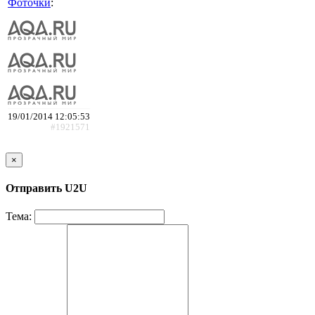
Фоточки
:
19/01/2014 12:05:53
#1921571
×
Отправить U2U
Тема: