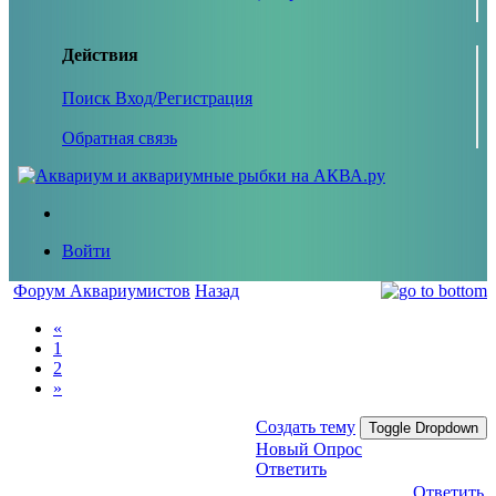
Действия
Поиск
Вход/Регистрация
Обратная связь
Войти
Форум Аквариумистов
Назад
«
1
2
»
Создать тему
Toggle Dropdown
Новый Опрос
Ответить
Ответить