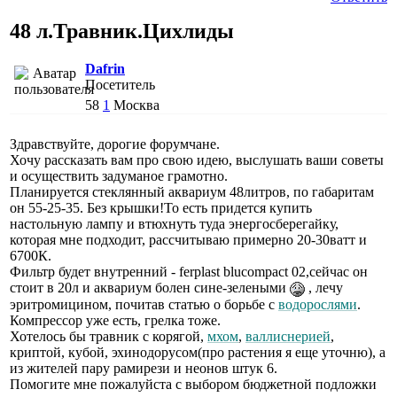
48 л.Травник.Цихлиды
Dafrin
Посетитель
58
1
Москва
Здравствуйте, дорогие форумчане.
Хочу рассказать вам про свою идею, выслушать ваши советы
и осуществить задуманое грамотно.
Планируется стеклянный аквариум 48литров, по габаритам
он 55-25-35. Без крышки!То есть придется купить
настольную лампу и втюхнуть туда энергосберегайку,
которая мне подходит, рассчитываю примерно 20-30ватт и
6700К.
Фильтр будет внутренний - ferplast blucompact 02,сейчас он
стоит в 20л и аквариум болен сине-зелеными
, лечу
эритромицином, почитав статью о борьбе с
водорослями
.
Компрессор уже есть, грелка тоже.
Хотелось бы травник с корягой,
мхом
,
валлиснерией
,
криптой, кубой, эхинодорусом(про растения я еще уточню), а
из жителей пару рамирези и неонов штук 6.
Помогите мне пожалуйста с выбором бюджетной подложки