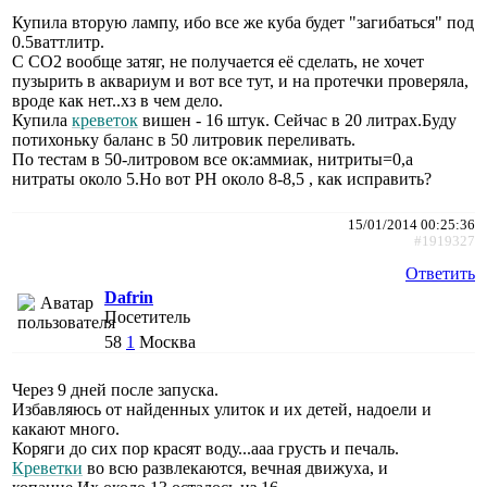
Купила вторую лампу, ибо все же куба будет "загибаться" под
0.5ваттлитр.
С СО2 вообще затяг, не получается её сделать, не хочет
пузырить в аквариум и вот все тут, и на протечки проверяла,
вроде как нет..хз в чем дело.
Купила
креветок
вишен - 16 штук. Сейчас в 20 литрах.Буду
потихоньку баланс в 50 литровик переливать.
По тестам в 50-литровом все ок:аммиак, нитриты=0,а
нитраты около 5.Но вот PH около 8-8,5 , как исправить?
15/01/2014 00:25:36
#1919327
Ответить
Dafrin
Посетитель
58
1
Москва
Через 9 дней после запуска.
Избавляюсь от найденных улиток и их детей, надоели и
какают много.
Коряги до сих пор красят воду...ааа грусть и печаль.
Креветки
во всю развлекаются, вечная движуха, и