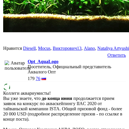
Нравится
Diesell
,
Mocus
,
Викторович13
,
Alano
,
Nataliya Artyush
Ответить
Opt_AquaLogo
Посетитель, Официальный представитель
Аквалого Опт
179
76
Коллеги аквариумисты!
Вы уже знаете, что
до конца июня
продолжается прием
заявок на конкурс по акваскейпингу IIAC 2020 от
тайваньской компании ISTA. Общий призовой фонд - более
20 000 USD (подробное распределение призов - по ссылке в
конце поста).