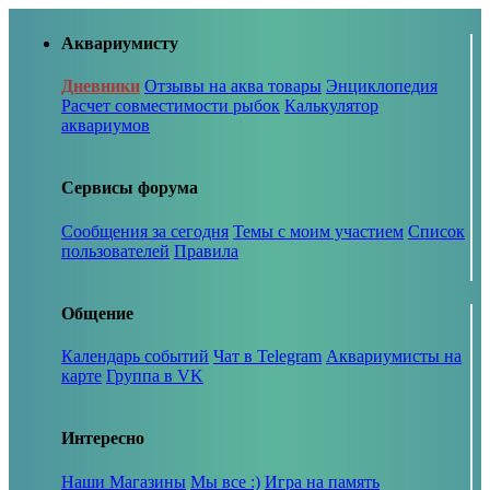
Аквариумисту
Дневники
Отзывы на аква товары
Энциклопедия
Расчет совместимости рыбок
Калькулятор
аквариумов
Сервисы форума
Сообщения за сегодня
Темы с моим участием
Список
пользователей
Правила
Общение
Календарь событий
Чат в Telegram
Аквариумисты на
карте
Группа в VK
Интересно
Наши Магазины
Мы все :)
Игра на память