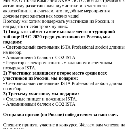
Мы же, Оптовая Компания АКВА ЛОГО, всегда стремимся к
активному развитию аквариумистики и в частности
акваскейпинга и считаем, что подобные мероприятия
должны проводиться как можно чаще!
Поэтому мы хотим поддержать участников из России, и
наградить от себя троих лучших:
1) Тому, кто займет самое высокое место в турнирной
таблице IIAC 2020 среди участников из России, мы
подарим:
• Светодиодный светильник ISTA Professional любой длинны
на выбор.
• Алюминиевый баллон с СО2 ISTA.
• Редуктор с электромагнитным клапаном и счетчиком
пузырьков ISTA.
2) Участнику, занявшему второе место среди всех
участников из России, мы подарим:
• Светодиодный светильник ISTA Professional любой длины
на выбор.
3) Третьему участнику мы подарим:
• Стальные пинцет и ножницы ISTA.
• Алюминиевый баллон с СО2 ISTA.
Отправка призов (по России) победителям за наш счет.
Спешите принять участие в конкурсе. Желаем вам успехов на