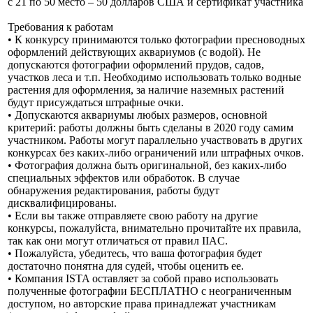
с 21 по 50 место – 50 долларов США и сертификат участника
Требования к работам
• К конкурсу принимаются только фoтографии пресноводных
оформлений действующих аквариумов (с водой). Не
допускаются фoтографии оформлений прудов, садов,
участков леса и т.п. Необходимо использовать только водные
растения для оформления, за наличие наземных растений
будут присуждаться штрафные очки.
• Допускаются аквариумы любых размеров, основной
критерий: работы должны быть сделаны в 2020 году самим
участником. Работы могут параллельно участвовать в других
конкурсах без каких-либо ограничений или штрафных очков.
• Фoтография должна быть оригинальной, без каких-либо
специальных эффектов или обработок. В случае
обнаружения редактирования, работы будут
дисквалифицированы.
• Если вы также отправляете свою работу на другие
конкурсы, пожалуйста, внимательно прочитайте их правила,
так как они могут отличаться от правил IIAC.
• Пожалуйста, убедитесь, что ваша фoтография будет
достаточно понятна для судей, чтобы оценить ее.
• Компания ISTA оставляет за собой право использовать
полученные фoтографии БЕСПЛАТНО с неограниченным
доступом, но авторские права принадлежат участникам