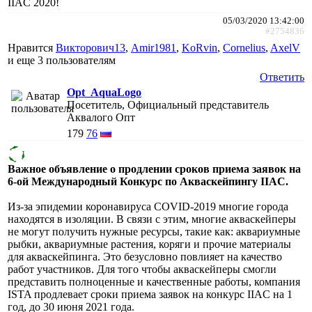
IIAC 2020!
05/03/2020 13:42:00
#2754836
Нравится
Викторович13
,
Amir1981
,
KoRvin
,
Cornelius
,
AxelV
и еще
3 пользователям
Ответить
Opt_AquaLogo
Посетитель, Официальный представитель
Аквалого Опт
179
76
Важное объявление о продлении сроков приема заявок на
6-ой Международный Конкурс по Акваскейпингу IIAC.
Из-за эпидемии коронавируса COVID-2019 многие города
находятся в изоляции. В связи с этим, многие акваскейперы
не могут получить нужные ресурсы, такие как: аквариумные
рыбки, аквариумные растения, коряги и прочие материалы
для акваскейпинга. Это безусловно повлияет на качество
работ участников. Для того чтобы акваскейперы смогли
представить полноценные и качественные работы, компания
ISTA продлевает сроки приема заявок на конкурс IIAC на 1
год, до 30 июня 2021 года.