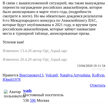
В связи с вышеизложенной ситуацией, мы также вынуждены
перенести награждение российских акваскейперов, которое
было анонсировано в марте этого года, (подробности
смотрите в ленте). Но мы обязательно дождемся результатов
6-го Международного конкурса по Акваскейпингу IIAC,
которые будут опубликованы в 2021 году, и вручим трем
российским акваскейперам, которые займут наивысшие
места в турнирной таблице, анонсированные призы.
Успехов вам!
Изменено 13.4.20 автор Opt_AquaLogo
Изменено 20.4.20 автор Opt_AquaLogo
13/04/2020 19:11:54
#2770933
Нравится
Викторович13
,
Volcan0
,
Nataliya Artyushina
,
KoRvin
,
Юрий1978
Ответить
wads
Постоянный посетитель
536
596
Москва