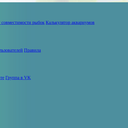
т совместимости рыбок
Калькулятор аквариумов
льзователей
Правила
те
Группа в VK