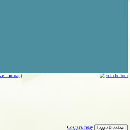
ь в кошмар)
Создать тему
Toggle Dropdown