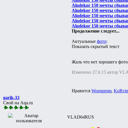
Aludekor 150 мечты сбыва
Aludekor 150 мечты сбыва
Aludekor 150 мечты сбыва
Aludekor 150 мечты сбыва
Aludekor 150 мечты сбыва
Aludekor 150 мечты сбыва
Продолжение следует...
Актуальные
фото
:
Показать скрытый текст
Жаль что нет хорошего фото
Изменено 27.6.15 автор V
Нравится
Woenprom
,
KoRvi
garik-33
Свой на Aqa.ru
VLAD64RUS