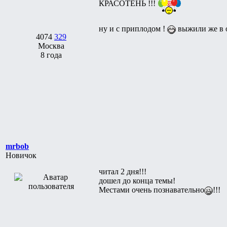
КРАСОТЕНЬ !!!
ну и с приплодом !
выжили же в 
4074
329
Москва
8 года
mrbob
Новичок
читал 2 дня!!!
дошел до конца темы!
Местами очень познавательно
!!!