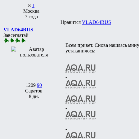
8
1
Москва
7 года
Нравится
VLAD64RUS
VLAD64RUS
Завсегдатай
Всем привет. Снова нашлась минут
устаканилось:
-
1209
90
Саратов
-
8 дн.
-
-