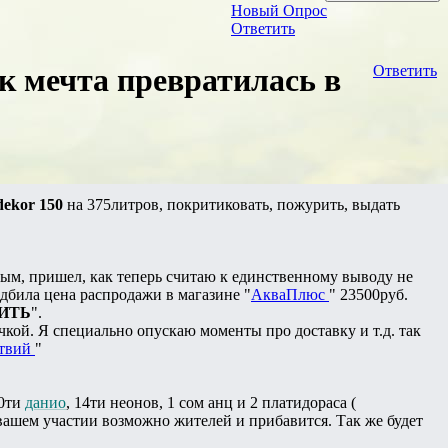
Новый Опрос
Ответить
к мечта превратилась в
Ответить
dekor 150
на 375литров, покритиковать, пожурить, выдать
ым, пришел, как теперь считаю к единственному выводу не
одбила цена распродажи в магазине "
АкваПлюс
" 23500руб.
ИТЬ
".
чкой. Я специально опускаю моменты про доставку и т.д. так
ствий
"
10ти
данио
, 14ти неонов, 1 сом анц и 2 платидораса (
вашем участии возможно жителей и прибавится. Так же будет