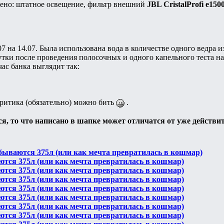
ено: штатное освещение, фильтр внешний
JBL CristalProfi e150
07 на 14.07. Была использована вода в количестве одного ведра 
сутки после проведения полосочных и одного капельного теста н
ас банка выглядит так:
критика (обязательно) можно бить
.
я, то что написано в шапке может отличатся от уже действи
бываются 375л (или как мечта превратилась в кошмар)
ются 375л (или как мечта превратилась в кошмар)
ются 375л (или как мечта превратилась в кошмар)
ются 375л (или как мечта превратилась в кошмар)
ются 375л (или как мечта превратилась в кошмар)
ются 375л (или как мечта превратилась в кошмар)
ются 375л (или как мечта превратилась в кошмар)
ются 375л (или как мечта превратилась в кошмар)