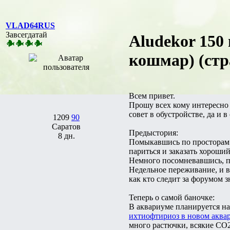
VLAD64RUS
Завсегдатай
Aludekor 150
кошмар) (стр
Всем привет.
Прошу всех кому интересно 
совет в обустройстве, да и в
1209
90
Саратов
Предыстория:
8 дн.
Помыкавшись по просторам и
париться и заказать хороший
Немного посомневавшись, по
Недельное переживание, и в
как кто следит за форумом з
Теперь о самой баночке:
В аквариуме планируется н
ихтиофтириоз в новом аквари
много растючки, всякие СО2 