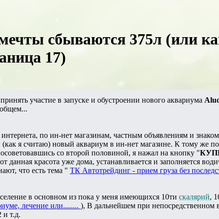
 мечты сбываются 375л (или ка
аница 17)
принять участие в запуске и обустроении нового аквариума
Alu
 общем...
нтернета, по ин-нет магазинам, частным объявлениям и знаком
 (как я считаю) новый аквариум в ин-нет магазине. К тому же п
советовавшись со второй половиной, я нажал на кнопку "
КУП
от данная красота уже дома, устанавливается и заполняется води
нают, что есть тема "
ТК Автотрейдинг - прием груза без послед
аселение в основном из пока у меня имеющихся 10ти
скалярий
, 
уме, лечение или........
), В дальнейшем при непосредственном 
и т.д.