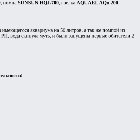
0
, помпа
SUNSUN HQJ-700
, грелка
AQUAEL AQn 200
.
из имеющегося аквариума на 50 литров, а так же помпой из
а РН, вода скинула муть, и были запущены первые обитатели 2
тельности!