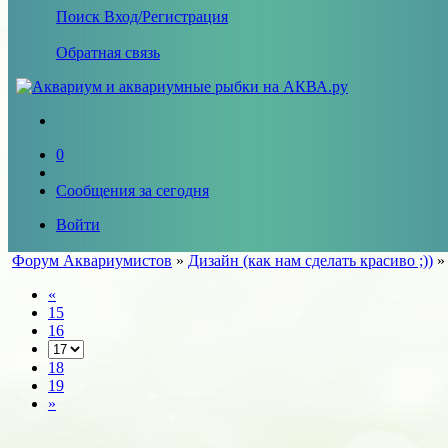
Поиск
Вход/Регистрация
Обратная связь
0
Сообщения за сегодня
Войти
Форум Аквариумистов
»
Дизайн (как нам сделать красиво ;))
«
15
16
18
19
»