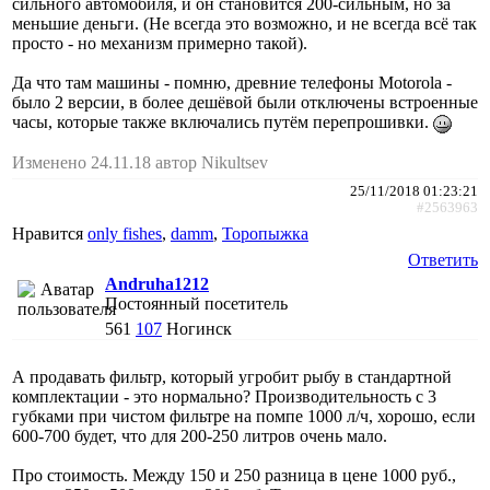
сильного автомобиля, и он становится 200-сильным, но за
меньшие деньги. (Не всегда это возможно, и не всегда всё так
просто - но механизм примерно такой).
Да что там машины - помню, древние телефоны Motorola -
было 2 версии, в более дешёвой были отключены встроенные
часы, которые также включались путём перепрошивки.
Изменено 24.11.18 автор Nikultsev
25/11/2018 01:23:21
#2563963
Нравится
only fishes
,
damm
,
Торопыжка
Ответить
Andruha1212
Постоянный посетитель
561
107
Ногинск
А продавать фильтр, который угробит рыбу в стандартной
комплектации - это нормально? Производительность с 3
губками при чистом фильтре на помпе 1000 л/ч, хорошо, если
600-700 будет, что для 200-250 литров очень мало.
Про стоимость. Между 150 и 250 разница в цене 1000 руб.,