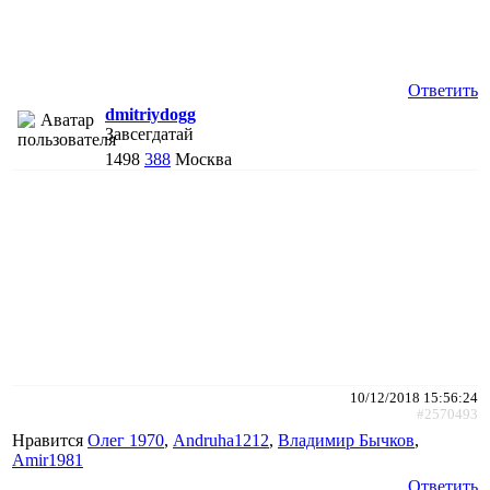
Ответить
dmitriydogg
Завсегдатай
1498
388
Москва
10/12/2018 15:56:24
#2570493
Нравится
Олег 1970
,
Andruha1212
,
Владимир Бычков
,
Amir1981
Ответить