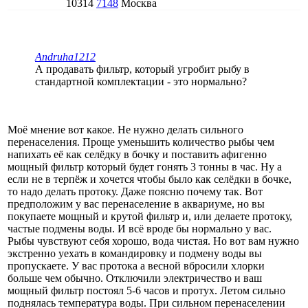
10314
7148
Москва
Andruha1212
А продавать фильтр, который угробит рыбу в
стандартной комплектации - это нормально?
Моё мнение вот какое. Не нужно делать сильного
перенаселения. Проще уменьшить количество рыбы чем
напихать её как селёдку в бочку и поставить афигенно
мощный фильтр который будет гонять 3 тонны в час. Ну а
если не в терпёж и хочется чтобы было как селёдки в бочке,
то надо делать протоку. Даже поясню почему так. Вот
предположим у вас перенаселение в аквариуме, но вы
покупаете мощный и крутой фильтр и, или делаете протоку,
частые подмены воды. И всё вроде бы нормально у вас.
Рыбы чувствуют себя хорошо, вода чистая. Но вот вам нужно
экстренно уехать в командировку и подмену воды вы
пропускаете. У вас протока а весной вбросили хлорки
больше чем обычно. Отключили электричество и ваш
мощный фильтр постоял 5-6 часов и протух. Летом сильно
поднялась температура воды. При сильном перенаселении