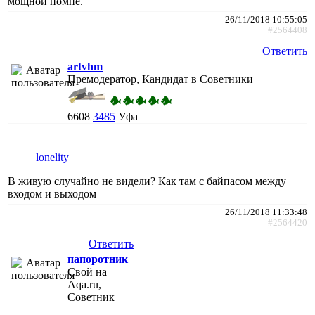
мощной помпе.
26/11/2018 10:55:05
#2564408
Ответить
artvhm
Премодератор, Кандидат в Советники
6608
3485
Уфа
lonelity
В живую случайно не видели? Как там с байпасом между
входом и выходом
26/11/2018 11:33:48
#2564420
Ответить
папоротник
Свой на
Aqa.ru,
Советник