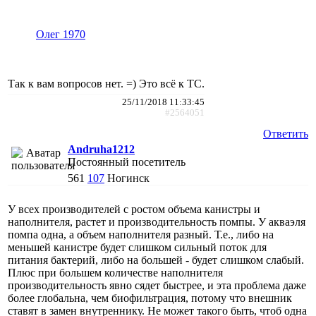
Олег 1970
Так к вам вопросов нет. =) Это всё к ТС.
25/11/2018 11:33:45
#2564051
Ответить
Andruha1212
Постоянный посетитель
561
107
Ногинск
У всех производителей с ростом объема канистры и
наполнителя, растет и производительность помпы. У акваэля
помпа одна, а объем наполнителя разный. Т.е., либо на
меньшей канистре будет слишком сильный поток для
питания бактерий, либо на большей - будет слишком слабый.
Плюс при большем количестве наполнителя
производительность явно сядет быстрее, и эта проблема даже
более глобальна, чем биофильтрация, потому что внешник
ставят в замен внутреннику. Не может такого быть, чтоб одна