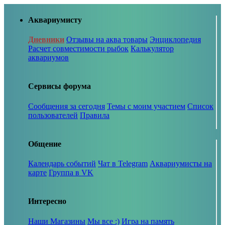
Аквариумисту
Дневники
Отзывы на аква товары
Энциклопедия
Расчет совместимости рыбок
Калькулятор
аквариумов
Сервисы форума
Сообщения за сегодня
Темы с моим участием
Список
пользователей
Правила
Общение
Календарь событий
Чат в Telegram
Аквариумисты на
карте
Группа в VK
Интересно
Наши Магазины
Мы все :)
Игра на память