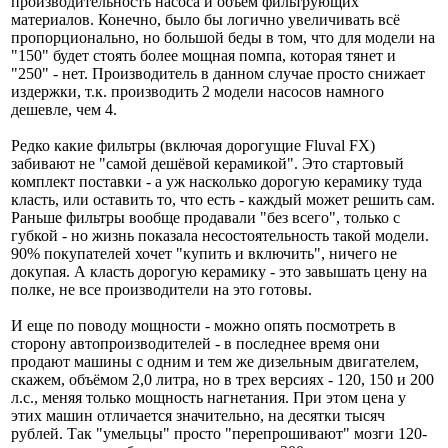
производительность насоса и объём фильтрующих
материалов. Конечно, было бы логично увеличивать всё
пропорционально, но большой беды в том, что для модели на
"150" будет стоять более мощная помпа, которая тянет и
"250" - нет. Производитель в данном случае просто снижает
издержки, т.к. производить 2 модели насосов намного
дешевле, чем 4.
Редко какие фильтры (включая дорогущие Fluval FX)
забивают не "самой дешёвой керамикой". Это стартовый
комплект поставки - а уж насколько дорогую керамику туда
класть, или оставить то, что есть - каждый может решить сам.
Раньше фильтры вообще продавали "без всего", только с
губкой - но жизнь показала несостоятельность такой модели.
90% покупателей хочет "купить и включить", ничего не
докупая. А класть дорогую керамику - это завышать цену на
полке, не все производители на это готовы.
И еще по поводу мощности - можно опять посмотреть в
сторону автопроизводителей - в последнее время они
продают машины с одним и тем же дизельным двигателем,
скажем, объёмом 2,0 литра, но в трех версиях - 120, 150 и 200
л.с., меняя только мощность нагнетания. При этом цена у
этих машин отличается значительно, на десятки тысяч
рублей. Так "умельцы" просто "перепрошивают" мозги 120-