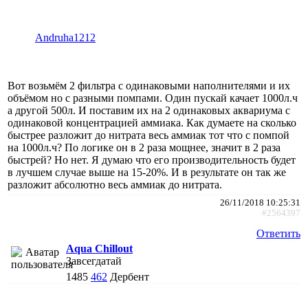
Andruha1212
Вот возьмём 2 фильтра с одинаковыми наполнителями и их
объёмом но с разными помпами. Один пускай качает 1000л.ч
а другой 500л. И поставим их на 2 одинаковых аквариума с
одинаковой концентрацией аммиака. Как думаете на сколько
быстрее разложит до нитрата весь аммиак тот что с помпой
на 1000л.ч? По логике он в 2 раза мощнее, значит в 2 раза
быстрей? Но нет. Я думаю что его производительность будет
в лучшем случае выше на 15-20%. И в результате он так же
разложит абсолютно весь аммиак до нитрата.
26/11/2018 10:25:31
#2564397
Ответить
Aqua Chillout
Завсегдатай
1485
462
Дербент