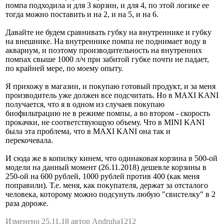
помпа подходила и для 3 корзин, и для 4, по этой логике ее
тогда можно поставить и на 2, и на 5, и на 6.
Давайте не будем сравнивать губку на внутреннике и губку
на внешнике. На внутреннике помпа не поднимает воду в
аквариум, и поэтому производительность на внутренних
помпах свыше 1000 л/ч при забитой губке почти не падает,
по крайней мере, по моему опыту.
Я прихожу в магазин, и покупаю готовый продукт, и за меня
производитель уже должен все подсчитать. Но в MAXI KANI
получается, что я в одном из случаев покупаю
биофильтрацию не в режиме помпы, а во втором - скорость
прокачки, не соответствующую объему. Что в MINI KANI
была эта проблема, что в MAXI KANI она так и
перекочевала.
И сюда же в копилку кинем, что одинаковая корзина в 500-ой
модели на данный момент (26.11.2018) дешевле корзины в
250-ой на 600 рублей, 1000 рублей против 400 (как меня
поправили). Т.е. меня, как покупателя, держат за отсталого
человека, которому можно подсунуть любую "свистелку" в 2
раза дороже.
Изменено 25.11.18 автор Andruha1212