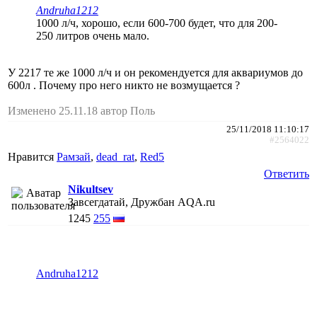
Andruha1212
1000 л/ч, хорошо, если 600-700 будет, что для 200-
250 литров очень мало.
У 2217 те же 1000 л/ч и он рекомендуется для аквариумов до
600л . Почему про него никто не возмущается ?
Изменено 25.11.18 автор Поль
25/11/2018 11:10:17
#2564022
Нравится
Рамзай
,
dead_rat
,
Red5
Ответить
Nikultsev
Завсегдатай, Дружбан AQA.ru
1245
255
Andruha1212