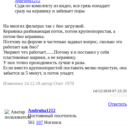
Andruha1212
Судя по комплекту из видео, вся грязь попадает
сразу на керамику и забивает поры
На многих фильтрах так с био загрузкой.
Керамика разбивающая поток, потом крупнопористая, а
потом био керамика.
Поэтому на форуме я частенько задавал вопрос, сколько это
работает как био?
Уверяют что работает.......Потому я и поставил у себя
пластиковые шарики, а не керамику.
У них точно проходимость лучше в разы.
Если вместо крупнопористой поставить мелко пористую, она
забьется за 5 минут, и поток упадет.
Изменено 14.12.18 автор Олег 1970
14/12/2018 07:23:35
#2572159
Ответить
Andruha1212
Постоянный посетитель
561
107
Ногинск