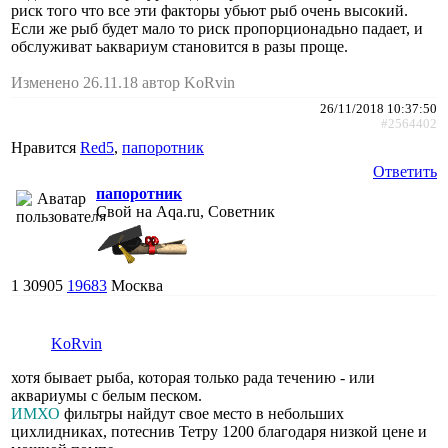
риск того что все эти факторы убьют рыб очень высокий.
Если же рыб будет мало то риск пропорционадьно падает, и
обслуживат ьаквариум становится в разы проще.
Изменено 26.11.18 автор KoRvin
26/11/2018 10:37:50
#2564402
Нравится
Red5
,
папоротник
Ответить
папоротник
Свой на Aqa.ru, Советник
1
30905
19683
Москва
KoRvin
хотя бывает рыба, которая только рада течению - или
аквариумы с белым песком.
ИМХО
фильтры найдут свое место в небольших
цихлидниках, потеснив Тетру 1200 благодаря низкой цене и