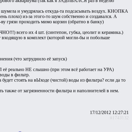
итрового аквариума (так как я ЗАдолБАЛСЯ раз в неделю
но шумела и умудрялась откуда-та подсасывать воздух. КНОПКА
ень плохо) из-за этого-то шум собственно и создавался. А
-ву грязи проходить мимо корзин (обратно в банку)
О!!!) всего их 4 шт. (синтепон, губка, цеолит и керамика.)
ку входящую в комплект (которой могли-бы и побольше
нения (что затруднило её запуск)
её реально НЕ слышно (при этом всё работает на УРА)
воды в фильтр.
будет стоять на вЫходе (чистой) воды из фильтра? если да то
ть также от загрязненности фильтра и наполнителей в нем.
17/12/2012 12:27:21
#1743132