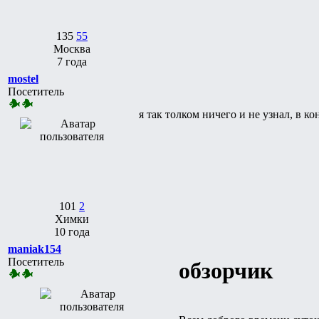
135
55
Москва
7 года
mostel
Посетитель
я так толком ничего и не узнал, в к
101
2
Химки
10 года
maniak154
Посетитель
обзорчик