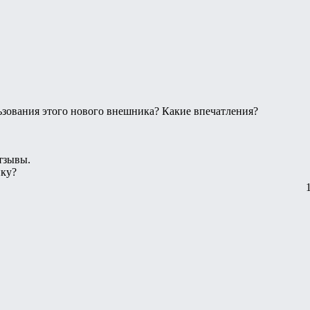
ьзования этого нового внешника? Какие впечатления?
тзывы.
нку?