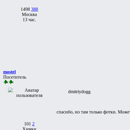
1498
388
Москва
13 час.
mostel
Посетитель
dmitriydogg
спасибо, но там только фотки. Может
101
2
Химки