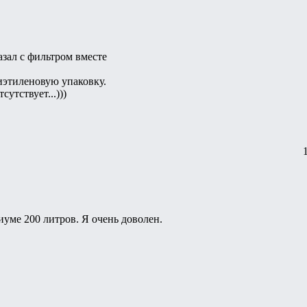
азал с фильтром вместе
тиленовую упаковку.
утствует...)))
иуме 200 литров. Я очень доволен.