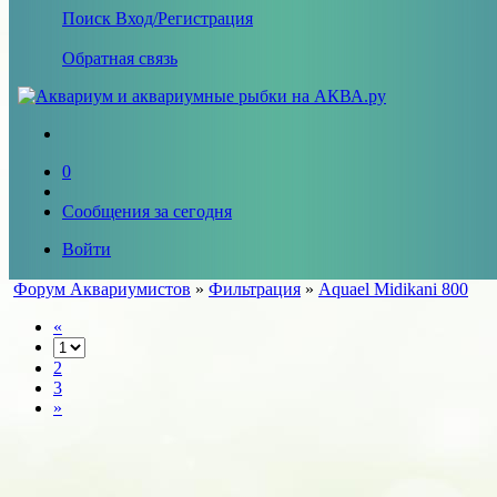
Поиск
Вход/Регистрация
Обратная связь
0
Сообщения за сегодня
Войти
Форум Аквариумистов
»
Фильтрация
»
Aquael Midikani 800
«
2
3
»