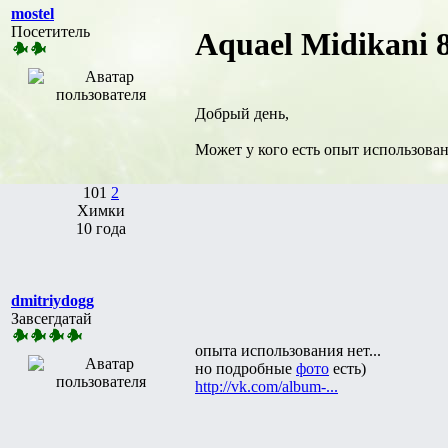
mostel
Посетитель
Aquael Midikani 
Добрый день,
Может у кого есть опыт использова
101
2
Химки
10 года
dmitriydogg
Завсегдатай
опыта использования нет...
но подробные
фото
есть)
http://vk.com/album-...