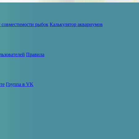
т совместимости рыбок
Калькулятор аквариумов
льзователей
Правила
те
Группа в VK