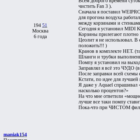
Всем доброго времени суток
чистить Fan 3 ).
Сначала я поставил WEIPRO 
для прогона воздуха работал
между корзинами и стенками
194
51
Сегодня я установил MIDI K
Москва
Корзины прилегают плотно к 
6 года
Цеолит я не использовал. В
положить!!! )
Кранов в комплекте НЕТ. (та
Шланги и трубки выполнены 
Помпу я установил на выходе
Заправлял я всё это ЧУДО 
После заправки всей схемы
Кстати, по идее для лучшей
Я даже у Aquael спрашивал 
насколько процентов?»
На что мне ответили «мощно
лучше все таки помпу стави
Пока-что при ЧИСТОМ филь
maniak154