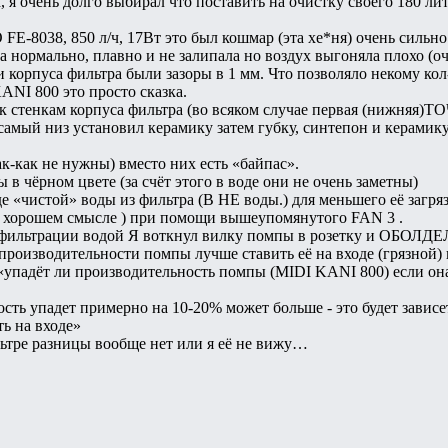
, я очень долго выбирал что поставить на очистку своего 180 л
FE-8038, 850 л/ч, 17Вт это был кошмар (эта хе*ня) очень силь
а нормально, плавно и не залипала но воздух выгоняла плохо (оч
 корпуса фильтра были зазоры в 1 мм. Что позволяло некому кол
ANI 800 это просто сказка.
стенкам корпуса фильтра (во всяком случае первая (нижняя)ТОЧН
 самый низ установил керамику затем губку, синтепон и керами
к-как не нужны) вместо них есть «байпас».
в чёрном цвете (за счёт этого в воде они не очень заметны)
 «чистой» воды из фильтра (В НЕ воды.) для меньшего её загряз
(в хорошем смысле ) при помощи вышеупомянутого FAN 3 .
 фильтрации водой Я воткнул вилку помпы в розетку и ОБОЛДЕЛ 
 производительности помпы лучше ставить её на входе (грязной) 
«упадёт ли производительность помпы (MIDI KANI 800) если она 
сть упадет примерно на 10-20% может больше - это будет зависе
ть на входе»
тре разницы вообще нет или я её не вижу…