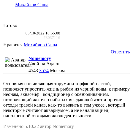
Михайлов Саша
Готово
05/10/2022 16:55:08
#3037116
Нравится
Михайлов Саша
Ответить
Nomemory
Свой на Aqa.ru
4543
3574
Москва
Основная составляющая торумина торфяной настой,
позволяет упростить жизнь рыбам из черной воды, к примеру
неонам, аквасейф - кондиционер с обезболиванием,
позволяющий жителю набитых выедающей азот и прочие
отходы травой канав, как- то выжить в том ужосе , который
некоторые считают аквариумом, а не канализацией,
наполненной отходами жизнедеятельности.
Изменено 5.10.22 автор Nomemory