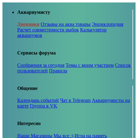
Аквариумисту
Дневники
Отзывы на аква товары
Энциклопедия
Расчет совместимости рыбок
Калькулятор
аквариумов
Сервисы форума
Сообщения за сегодня
Темы с моим участием
Список
пользователей
Правила
Общение
Календарь событий
Чат в Telegram
Аквариумисты на
карте
Группа в VK
Интересно
Наши Магазины
Мы все :)
Игра на память