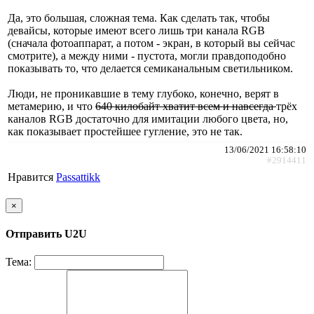
Да, это большая, сложная тема. Как сделать так, чтобы
девайсы, которые имеют всего лишь три канала RGB
(сначала фотоаппарат, а потом - экран, в который вы сейчас
смотрите), а между ними - пустота, могли правдоподобно
показывать то, что делается семиканальным светильником.
Люди, не проникавшие в тему глубоко, конечно, верят в
метамерию, и что
640 килобайт хватит всем и навсегда
трёх
каналов RGB достаточно для имитации любого цвета, но,
как показывает простейшее гугление, это не так.
13/06/2021 16:58:10
#2914411
Нравится
Passattikk
×
Отправить U2U
Тема: