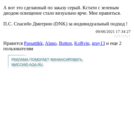
А вот это сделанный по заказу серый. Кстати с зеленым
диодом освещение стало визуально ярче. Мне нравиться.
П.С. Спасибо Дмитрию (DNK) за индивидуальный подход !
09/06/2021 17:34:27
#2912921
Нравится
Passattikk
,
Alano
,
Button
,
KoRvin
,
gray13
и еще
2
пользователям