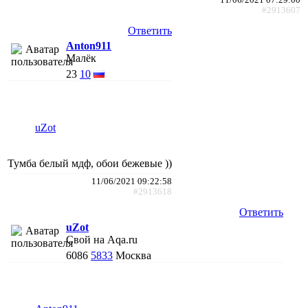
#2913607
Ответить
Anton911
Малёк
23
10
uZot
Тумба белый мдф, обои бежевые ))
11/06/2021 09:22:58
#2913618
Ответить
uZot
Свой на Aqa.ru
6086
5833
Москва