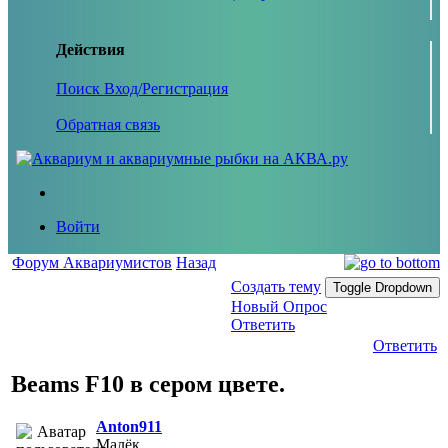
Действия
Поиск
Вход/Регистрация
Обратная связь
Войти
Форум Аквариумистов
Назад
Создать тему
Toggle Dropdown
Новый Опрос
Ответить
Ответить
Beams F10 в сером цвете.
Anton911
Малёк