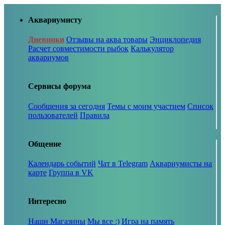
Аквариумисту
Дневники
Отзывы на аква товары
Энциклопедия
Расчет совместимости рыбок
Калькулятор
аквариумов
Сервисы форума
Сообщения за сегодня
Темы с моим участием
Список
пользователей
Правила
Общение
Календарь событий
Чат в Telegram
Аквариумисты на
карте
Группа в VK
Интересно
Наши Магазины
Мы все :)
Игра на память