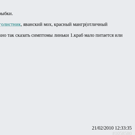
рыбки.
голистник
, яванский мох, красный мангр(отличный
жно так сказать симптомы линьки 1.краб мало питается или
21/02/2010 12:33:35
#1058580