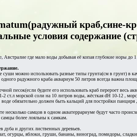
rmatum(радужный краб,сине-к
льные условия содержание (ст
, Австралие где мало воды добывая её копая глубокие норы до 1 
ержание.
е суши можно использовать разные типы грунта(см в грунт) в к
на одного радужного краба аквариум 50 литров всегда важна пл
ечной песок(если будите его использовать краб перероет весь акв
1-2 ст.л морской соли на 10 литров воды, жёсткая dH 10-12 , мор
, в воде обязательно должен быть кальций для постройки панциря 
те несколько самцов в одном акватеррариуме будут часто проис
к самцы более лояльны к самкам.
ев дуба и других лиственных деревьев.
лат, огурцы, яблоки, груши, бананы, виноград, помидоры, сладк