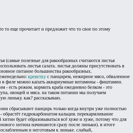
 то еще прочитает и предложит что то свое по этому
тья (самые полезные для ракообразных считаются листья
спользовать листья салата. листья должны присутствовать в
 основное питание большинства ракообразных.
ь еженедельно:
креветку
с панцирем, нежирное мясо, обваленное
и в филе можно капать аквариумные витамины - фиштамин.
им - есть режим. кормить краба ежедневно белком - это
упа, овощей и мяса. на таком питании мы получаем
ную линьку. как? рассказываю.
 они сбрасывают панцирь только когда внутри уже полностью
- обрастёт гидрокарбонатом кальция. перекармливание
хитин будет образовываться всё хуже и хуже, потому что для
нового хитина начинаются сразу после линьки). в итоге
 ослабленным и неготовым к линьке. слабый,