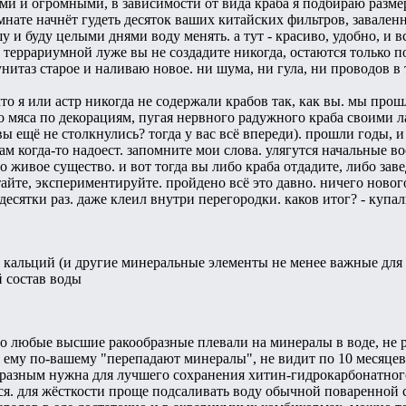
и и огромными, в зависимости от вида краба я подбираю разме
мнате начнёт гудеть десяток ваших китайских фильтров, заваленн
у и буду целыми днями воду менять. а тут - красиво, удобно, и 
 террариумной луже вы не создадите никогда, остаются только 
итаз старое и наливаю новое. ни шума, ни гула, ни проводов в 
что я или астр никогда не содержали крабов так, как вы. мы пр
 мяса по декорациям, пугая нервного радужного краба своими л
ы ещё не столкнулись? тогда у вас всё впереди). прошли годы, и
вам когда-то надоест. запомните мои слова. улягутся начальные в
о живое существо. и вот тогда вы либо краба отдадите, либо заве
тайте, экспериментируйте. пройдено всё это давно. ничего новог
есятки раз. даже клеил внутри перегородки. каков итог? - купалк
кальций (и другие минеральные элементы не менее важные для 
 состав воды
что любые высшие ракообразные плевали на минералы в воде, не 
й ему по-вашему "перепадают минералы", не видит по 10 месяцев 
разным нужна для лучшего сохранения хитин-гидрокарбонатного
ся. для жёсткости проще подсаливать воду обычной поваренной с