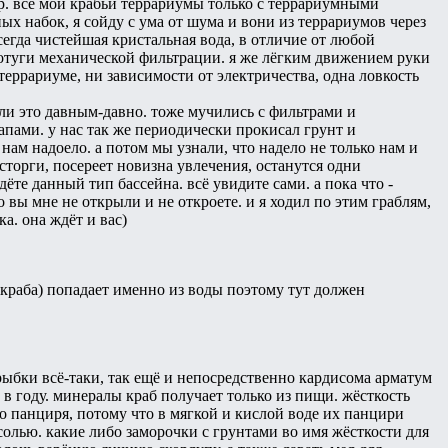
р. все мои крабьи террариумы только с террариумными
ых набок, я сойду с ума от шума и вони из террариумов через
всегда чистейшая кристальная вода, в отличие от любой
потуги механической фильтрации. я же лёгким движением руки
террариуме, ни зависимости от электричества, одна ловкость
ошли это давным-давно. тоже мучились с фильтрами и
апами. у нас так же периодически прокисал грунт и
 нам надоело. а потом мы узнали, что надело не только нам и
осторги, посереет новизна увлечения, останутся одни
дёте данный тип бассейна. всё увидите сами. а пока что -
о вы мне не открыли и не откроете. и я ходил по этим граблям,
а. она ждёт и вас)
краба) попадает именно из воды поэтому тут должен
рыбки всё-таки, так ещё и непосредственно кардисома арматум
в году. минералы краб получает только из пищи. жёсткость
 панциря, потому что в мягкой и кислой воде их панцири
олью. какие либо заморочки с грунтами во имя жёсткости для