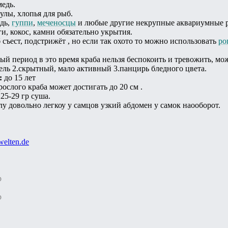
медь.
нулы, хлопья для рыб.
ьдь,
гуппи
,
меченосцы
и любые другие некрупные аквариумные 
и, кокос, камни обязательно укрытия.
 съест, подстрижёт , но если так охото то можно использовать
ро
ный период в это время краба нельзя беспокоить и тревожить, мо
дель 2.скрытный, мало активный 3.панцирь бледного цвета.
:
до 15 лет
слого краба может достигать до 20 см .
,25-29 гр суша.
лу довольно легкоу у самцов узкий абдомен у самок наооборот.
elten.de
р
р