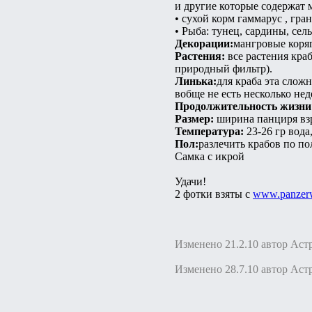
и другие которые содержат 
• сухой корм гаммарус , гра
• Рыба: тунец, сардины, сел
Декорации:
мангровые коряг
Растения:
все растения краб
природный фильтр).
Линька:
для краба эта слож
вобще не есть несколько не
Продолжительность жизни
Размер:
ширина панциря взро
Температура:
23-26 гр вода
Пол:
разлечить крабов по по
Самка с икрой
Удачи!
2 фотки взяты с
www.panzerw
Изменено 21.2.10 автор Аст
Изменено 28.7.10 автор Аст