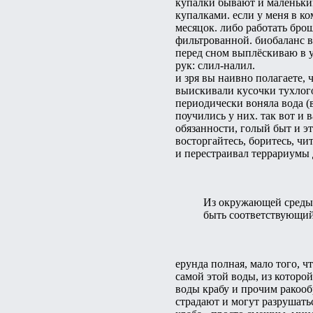
купалки бывают и маленьким
купалками. если у меня в ко
месяцок. либо работать брош
фильтрованной. биобаланс в
перед сном выплёскиваю в ун
рук: слил-налил.
и зря вы наивно полагаете, 
выискивали кусочки тухлого
периодически воняла вода (в
поучились у них. так вот и 
обязанности, голый быт и эт
восторгайтесь, боритесь, чи
и перестраивал террариумы д
Из окружающей среды 
быть соответствующий
ерунда полная, мало того, 
самой этой воды, из которо
воды крабу и прочим ракооб
страдают и могут разрушать