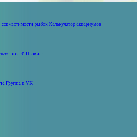
т совместимости рыбок
Калькулятор аквариумов
льзователей
Правила
те
Группа в VK