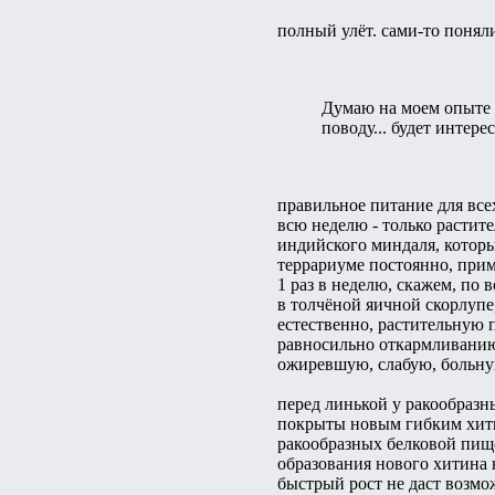
полный улёт. сами-то поняли
Думаю на моем опыте в
поводу... будет интере
правильное питание для все
всю неделю - только растит
индийского миндаля, которы
террариуме постоянно, приме
1 раз в неделю, скажем, по 
в толчёной яичной скорлуп
естественно, растительную п
равносильно откармливанию 
ожиревшую, слабую, больную
перед линькой у ракообразн
покрыты новым гибким хитин
ракообразных белковой пище
образования нового хитина 
быстрый рост не даст возмо