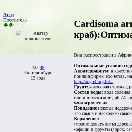
Астр
Посетитель
Cardisoma a
краб):Оптима
Вид распространён в Африке
Оптимальные условия сод
423
49
Акватеррариум:
в качество
Екатеринбург
поилки(фирмы exo-terra) , 
13 года
http://img-eburg.fot...
Грунт:
,кокосовая стружка, р
Состав воды:
вода солёная 
или в зоомагазине , ph 7.5 
Фильтр:
внешик.
Повидение
некогда недержи
1го самца и несколько само
Кормление:
•можно довать литья деревь
•офощи и фрукты (горох, са