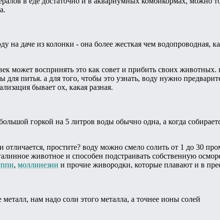
ералов в еде достаточно и в аквариумных комбикормах, можно то
а.
оду на даче из колонки - она более жесткая чем водопроводная, к
век может воспринять это как совет и прибить своих животных. 
 для питья. а для того, чтобы это узнать, воду нужно предварите
лизация бывает ох, какая разная.
большой горкой на 5 литров воды обычно одна, а когда собираетс
и отличается, простите? воду можно смело солить от 1 до 30 пром
галинное животное и способен подстраивать собственную осморе
уппи
,
моллинезии
и прочие живородки, которые плавают и в прес
 металл, нам надо соли этого металла, а точнее ионы солей