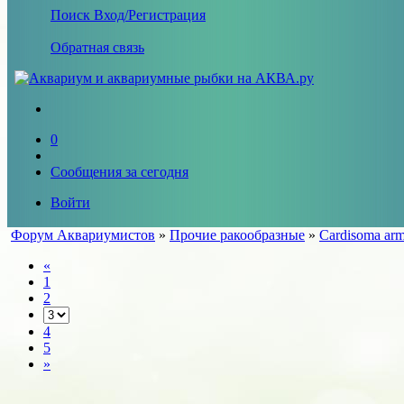
Поиск
Вход/Регистрация
Обратная связь
0
Сообщения за сегодня
Войти
Форум Аквариумистов
»
Прочие ракообразные
»
Cardisoma ar
«
1
2
4
5
»