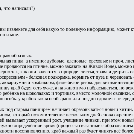
, что написали?)
ы извлекете для себя какую то полезную информацию, может кто
сно и мне.
х ракообразных:
ельная пища, а именно: дубовые, кленовые, ореховые и проч. лис
е продаются на птичке. можно заказать на Живой Воде). можно и
рно так, как они валяются в природе. листья, трава и детрит -
воскресеньям - белковая подкормка. кормить от пуза и чередоват
е, аквариумный комбикорм, филе белой рыбы. для витаминизаци
ищу краб будет есть хуже, а на животную набрасываться, но реж
ребёнка на шоколадках и тортиках, вместо молочной овсянки, с
 особь. у крабов такая особь рано или поздно сдохнет в очеред
ых под старым панцирем начинает образовываться новый хитин.
ом, который потом в течение нескольких дней снова окрепнет 
й вызывает ускоренный рост, учащение линьки, при этом новый 
нужно определённое время (процессы связанные с образованием 
жности восстановлению, краб каждый раз будет линять всё более