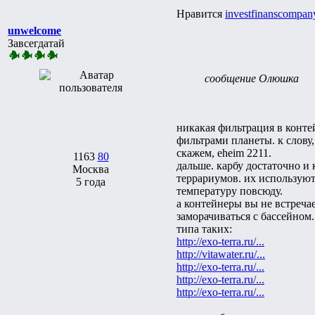
Нравится
investfinanscompan
unwelcome
Завсегдатай
сообщение Олюшка
никакая фильтрация в конте
фильтрами планеты. к слову
скажем, eheim 2211.
1163
80
дальше. карбу достаточно и
Москва
террариумов. их используют
5 года
температуру повсюду.
а контейнеры вы не встреча
заморачиваться с бассейном
типа таких:
http://exo-terra.ru/...
http://vitawater.ru/...
http://exo-terra.ru/...
http://exo-terra.ru/...
http://exo-terra.ru/...