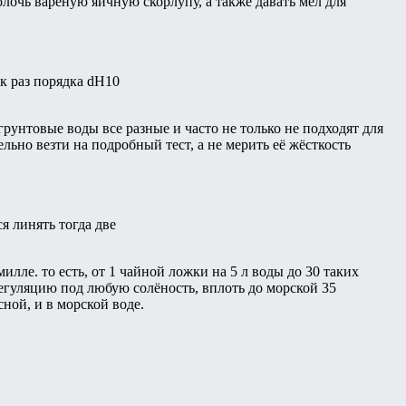
лочь варёную яичную скорлупу, а также давать мел для
ак раз порядка dH10
грунтовые воды все разные и часто не только не подходят для
льно везти на подробный тест, а не мерить её жёсткость
я линять тогда две
илле. то есть, от 1 чайной ложки на 5 л воды до 30 таких
гуляцию под любую солёность, вплоть до морской 35
ной, и в морской воде.