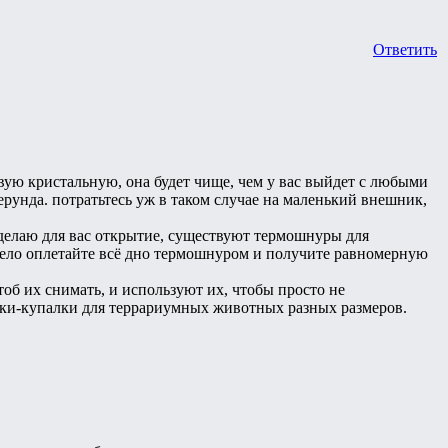
Ответить
вую кристальную, она будет чище, чем у вас выйдет с любыми
ерунда. потратьтесь уж в таком случае на маленький внешник,
, делаю для вас открытие, существуют термошнуры для
смело оплетайте всё дно термошнуром и получите равномерную
тоб их снимать, и используют их, чтобы просто не
илки-купалки для террариумных животных разных размеров.