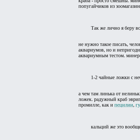
краба - просто смешны. мин
попугайчиков из зоомагазин
Так же лично я беру в
не нужно такое писать, чело
аквариумов, но и непригодны
аквариумным тестом. минера
1-2 чайные ложки с не
а чем там линька от нелиньк
ложек. радужный краб эври
промилле, как и
пецилии
,
г
кальций же это вообще