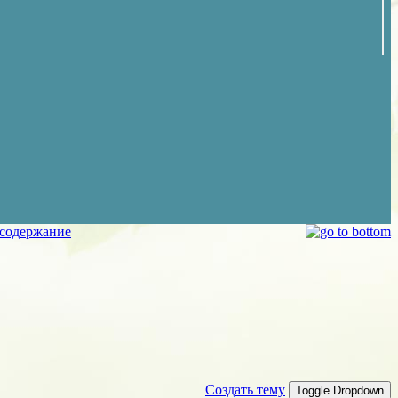
 содержание
Создать тему
Toggle Dropdown