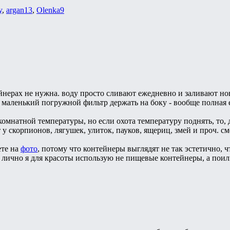
y
,
argan13
,
Olenka9
йнерах не нужна. воду просто сливают ежедневно и заливают но
, маленький погружной фильтр держать на боку - вообще полная 
 комнатной температуры, но если охота температуру поднять, то
 у скорпионов, лягушек, улиток, пауков, ящериц, змей и проч. 
ете на
фото
, потому что контейнеры выглядят не так эстетично, ч
. лично я для красоты использую не пищевые контейнеры, а по