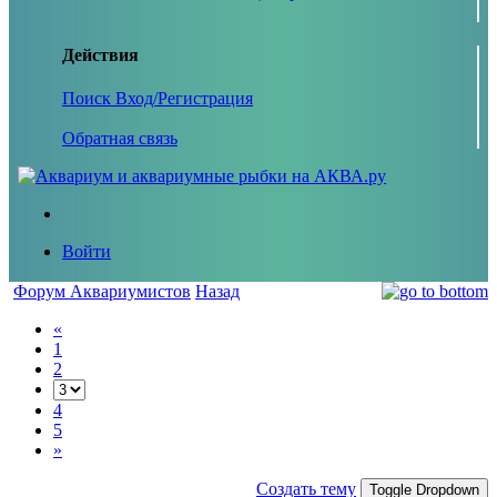
Действия
Поиск
Вход/Регистрация
Обратная связь
Войти
Форум Аквариумистов
Назад
«
1
2
4
5
»
Создать тему
Toggle Dropdown