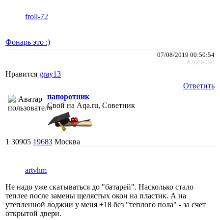
froll-72
Фонарь это :)
07/08/2019 00:50:54
#2660050
Нравится
gray13
Ответить
папоротник
Свой на Aqa.ru, Советник
1
30905
19683
Москва
artvhm
Не надо уже скатываться до "батарей". Насколько стало
теплее после замены щелястых окон на пластик. А на
утепленной лоджии у меня +18 без "теплого пола" - за счет
открытой двери.