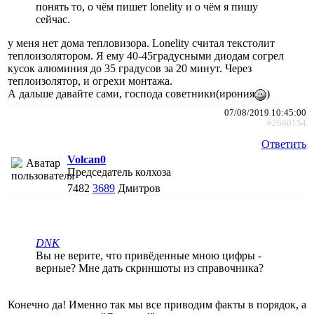
понять то, о чём пишет lonelity и о чём я пишу
сейчас.
у меня нет дома тепловизора. Lonelity считал текстолит
теплоизолятором. Я ему 40-45градусными диодам согрел
кусок алюминия до 35 градусов за 20 минут. Через
теплоизолятор, и огрехи монтажа.
А дальше давайте сами, господа советники(ирония
)
07/08/2019 10:45:00
#2660154
Ответить
Volcan0
Председатель колхоза
7482
3689
Дмитров
DNK
Вы не верите, что привёденные мною цифры -
верные? Мне дать скриншоты из справочника?
Конечно да! Именно так мы все приводим факты в порядок, а