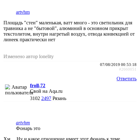
artvhm
Площадь "стен" маленькая, ватт много - это светильник для
травника а не "бытовой", алюминий в основном прикрыт
текстолитом, внутри нагретый воздух, отвода конвекцией от
линеек практически нет
Изменено автор lonelity
07/08/2019 00:53:18
#2660051
Ответить
froll-72
Свой на Aqa.ru
3102
2497
Рязань
artvhm
Фонарь это
Хм ... Ну и какое отношение имеет этот фонарь к теме