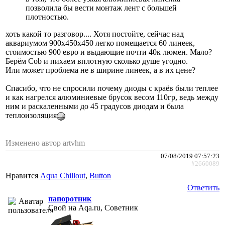
позволила бы вести монтаж лент с большей
плотностью.
хоть какой то разговор.... Хотя постойте, сейчас над
аквариумом 900х450х450 легко помещается 60 линеек,
стоимостью 900 евро и выдающие почти 40к люмен. Мало?
Берём Cob и пихаем вплотную сколько душе угодно.
Или может проблема не в ширине линеек, а в их цене?
Спасибо, что не спросили почему диоды с краёв были теплее
и как нагрелся алюминиевые брусок весом 110гр, ведь между
ним и раскаленными до 45 градусов диодам и была
теплоизоляция
Изменено автор artvhm
07/08/2019 07:57:23
#2660089
Нравится
Aqua Chillout
,
Button
Ответить
папоротник
Свой на Aqa.ru, Советник