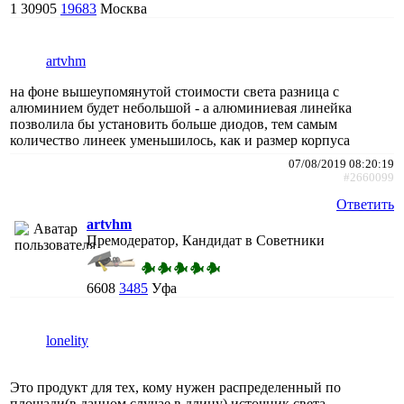
1
30905
19683
Москва
artvhm
на фоне вышеупомянутой стоимости света разница с
алюминием будет небольшой - а алюминиевая линейка
позволила бы установить больше диодов, тем самым
количество линеек уменьшилось, как и размер корпуса
07/08/2019 08:20:19
#2660099
Ответить
artvhm
Премодератор, Кандидат в Советники
6608
3485
Уфа
lonelity
Это продукт для тех, кому нужен распределенный по
площади(в данном случае в длину) источник света.