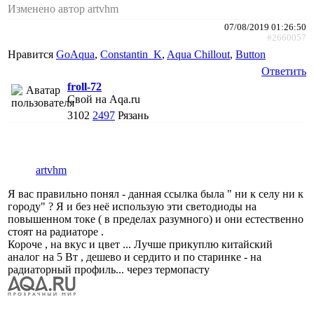
Изменено автор artvhm
07/08/2019 01:26:50
#2660057
Нравится
GoAqua
,
Constantin_K
,
Aqua Chillout
,
Button
Ответить
froll-72
Свой на Aqa.ru
3102
2497
Рязань
artvhm
Я вас правильно понял - данная ссылка была " ни к селу ни к
городу" ? Я и без неё использую эти светодиоды на
повышенном токе ( в пределах разумного) и они естественно
стоят на радиаторе .
Короче , на вкус и цвет ... Лучше прикуплю китайский
аналог на 5 Вт , дешево и сердито и по старинке - на
радиаторный профиль... через термопасту