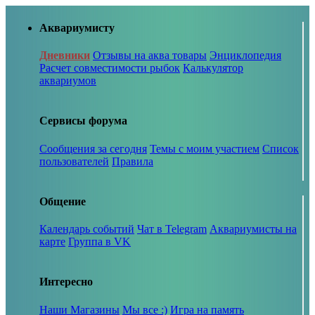
Аквариумисту
Дневники
Отзывы на аква товары
Энциклопедия
Расчет совместимости рыбок
Калькулятор
аквариумов
Сервисы форума
Сообщения за сегодня
Темы с моим участием
Список
пользователей
Правила
Общение
Календарь событий
Чат в Telegram
Аквариумисты на
карте
Группа в VK
Интересно
Наши Магазины
Мы все :)
Игра на память