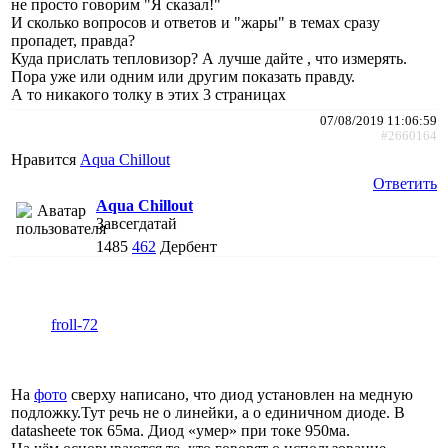
не просто говорим "Я сказал!"
И сколько вопросов и ответов и "жары" в темах сразу
пропадет, правда?
Куда прислать тепловизор? А лучше дайте , что измерять.
Пора уже или одним или другим показать правду.
А то никакого толку в этих 3 страницах
07/08/2019 11:06:59
#2660164
Нравится
Aqua Chillout
Ответить
Aqua Chillout
Завсегдатай
1485
462
Дербент
froll-72
На
фото
сверху написано, что диод установлен на медную
подложку.Тут речь не о линейки, а о единичном диоде. В
datasheete ток 65ма. Диод «умер» при токе 950ма.