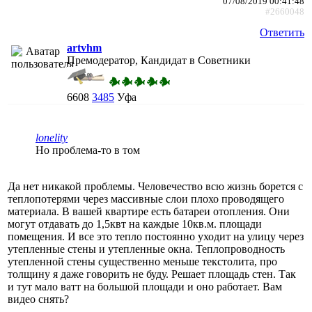
07/08/2019 00:41:48
#2660048
Ответить
artvhm
Премодератор, Кандидат в Советники
6608
3485
Уфа
lonelity
Но проблема-то в том
Да нет никакой проблемы. Человечество всю жизнь борется с
теплопотерями через массивные слои плохо проводящего
материала. В вашей квартире есть батареи отопления. Они
могут отдавать до 1,5квт на каждые 10кв.м. площади
помещения. И все это тепло постоянно уходит на улицу через
утепленные стены и утепленные окна. Теплопроводность
утепленной стены существенно меньше текстолита, про
толщину я даже говорить не буду. Решает площадь стен. Так
и тут мало ватт на большой площади и оно работает. Вам
видео снять?