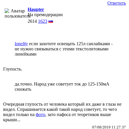
Ответить
Haupter
На премодерации
2614
1623
lonelity
если захотите освещать 125л санлайками -
не нужно связываться с этими текстолитовыми
линейками
Глупость.
да.точно. Народ уже советует ток до 125-150мА
снижать
Очередная глупость от человека который их даже в глаза не
видел. Спрашивается какой такой народ советует, то чего
видел только на
фото
, зато пафоса от теоретиков выше
крыши...
07/08/2019 11:27:37