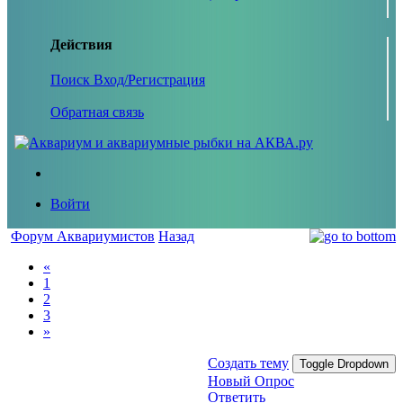
Действия
Поиск
Вход/Регистрация
Обратная связь
Войти
Форум Аквариумистов
Назад
«
1
2
3
»
Создать тему
Toggle Dropdown
Новый Опрос
Ответить