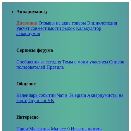
Аквариумисту
Дневники
Отзывы на аква товары
Энциклопедия
Расчет совместимости рыбок
Калькулятор
аквариумов
Сервисы форума
Сообщения за сегодня
Темы с моим участием
Список
пользователей
Правила
Общение
Календарь событий
Чат в Telegram
Аквариумисты на
карте
Группа в VK
Интересно
Наши Магазины
Мы все :)
Игра на память