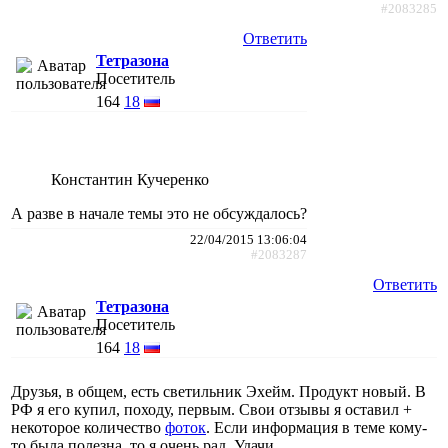
#2083285
Ответить
Тетразона
Посетитель
164
18
Константин Кучеренко
А разве в начале темы это не обсуждалось?
22/04/2015 13:06:04
#2083287
Ответить
Тетразона
Посетитель
164
18
Друзья, в общем, есть светильник Эхейм. Продукт новый. В
РФ я его купил, походу, первым. Свои отзывы я оставил +
некоторое количество
фоток
. Если информация в теме кому-
то была полезна, то я очень рад. Удачи.