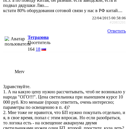
пс3. а по поводу Китая, он разный. есть заводской, есть и
подвал дядушки Ляо....
кстати 80% оборудования сотовой связи у нас в РФ китай....
22/04/2015 00:58:06
#2083201
Ответить
Тетразона
Посетитель
164
18
Merv
Здравствуйте.
1. А на какую цену нужно рассчитывать, чтоб не возникало у
народа "ОГО!!!". Цена светильника при нынешнем курсе 10
000 руб. Кто меньше (прошу ответить, очень интересно;
параметры по освещению в п. 4)?
2. Мне тоже не нравится, что БП нужно покупать отдельно, и
я, в свое время, попал с этим впросак. Но если разобраться,
то логика есть - на освещение аквариума двумя
светильниками нужен один БП, второй, простите, куда деть?.