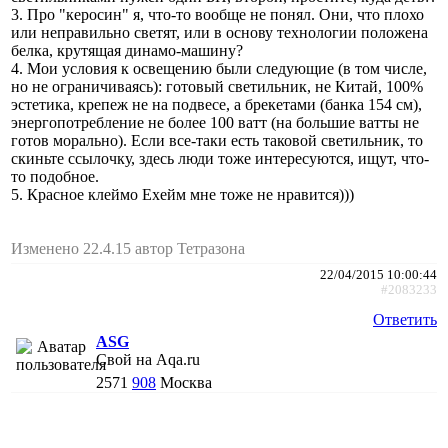
3. Про "керосин" я, что-то вообще не понял. Они, что плохо
или неправильно светят, или в основу технологии положена
белка, крутящая динамо-машину?
4. Мои условия к освещению были следующие (в том числе,
но не ограничиваясь): готовый светильник, не Китай, 100%
эстетика, крепеж не на подвесе, а брекетами (банка 154 см),
энергопотребление не более 100 ватт (на большие ватты не
готов морально). Если все-таки есть таковой светильник, то
скиньте ссылочку, здесь люди тоже интересуются, ищут, что-
то подобное.
5. Красное клеймо Ехейм мне тоже не нравится)))
Изменено 22.4.15 автор Тетразона
22/04/2015 10:00:44
#2083233
Ответить
АSG
Свой на Aqa.ru
2571
908
Москва