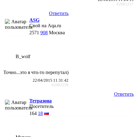
#2083257
Ответить
АSG
Свой на Aqa.ru
2571
908
Москва
B_wolf
Точно...это я что-то перепутал)
22/04/2015 11:31:42
#2083258
Ответить
Тетразона
Посетитель
164
18