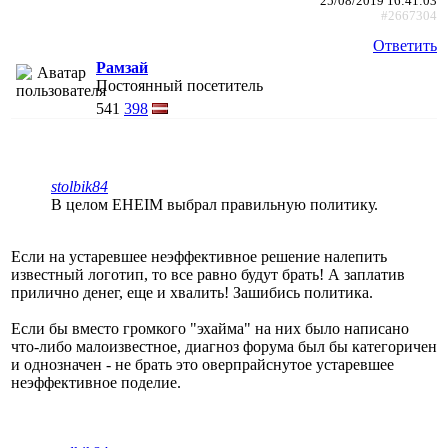
25/08/2019 16:41:03
#2667304
Ответить
Рамзай
Постоянный посетитель
541
398
stolbik84
В целом EHEIM выбрал правильную политику.
Если на устаревшее неэффективное решение налепить
известный логотип, то все равно будут брать! А заплатив
прилично денег, еще и хвалить! Зашибись политика.
Если бы вместо громкого "эхайма" на них было написано
что-либо малоизвестное, диагноз форума был бы категоричен
и однозначен - не брать это оверпрайснутое устаревшее
неэффективное поделие.