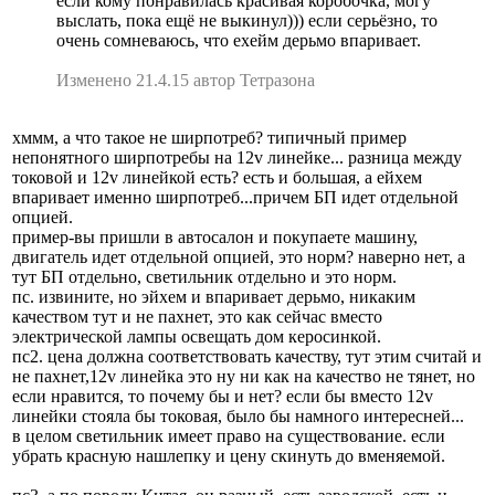
если кому понравилась красивая коробочка, могу
выслать, пока ещё не выкинул))) если серьёзно, то
очень сомневаюсь, что ехейм дерьмо впаривает.
Изменено 21.4.15 автор Тетразона
хммм, а что такое не ширпотреб? типичный пример
непонятного ширпотребы на 12v линейке... разница между
токовой и 12v линейкой есть? есть и большая, а ейхем
впаривает именно ширпотреб...причем БП идет отдельной
опцией.
пример-вы пришли в автосалон и покупаете машину,
двигатель идет отдельной опцией, это норм? наверно нет, а
тут БП отдельно, светильник отдельно и это норм.
пс. извините, но эйхем и впаривает дерьмо, никаким
качеством тут и не пахнет, это как сейчас вместо
электрической лампы освещать дом керосинкой.
пс2. цена должна соответствовать качеству, тут этим считай и
не пахнет,12v линейка это ну ни как на качество не тянет, но
если нравится, то почему бы и нет? если бы вместо 12v
линейки стояла бы токовая, было бы намного интересней...
в целом светильник имеет право на существование. если
убрать красную нашлепку и цену скинуть до вменяемой.