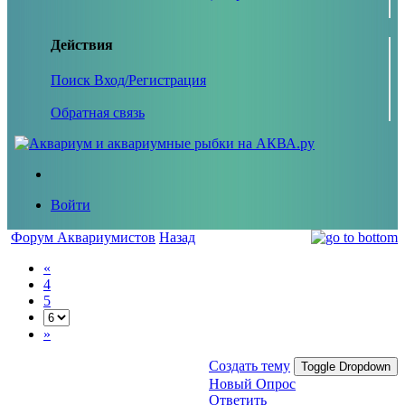
Действия
Поиск
Вход/Регистрация
Обратная связь
Войти
Форум Аквариумистов
Назад
«
4
5
»
Создать тему
Toggle Dropdown
Новый Опрос
Ответить