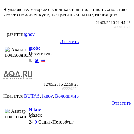
Я удаляю те. которые с кончика стали подгнивать...полагаю.
что это помогает кусту не тратить силы на утилизацию.
21/03/2016 21:45:43
#2205091
Нравится
ignov
Ответить
grobe
Посетитель
83
66
12/05/2016 22:59:23
#2229374
Нравится
BUTAS
,
ignov
,
Володимир
Ответить
Nikov
Малёк
24
9
Санкт-Петербург