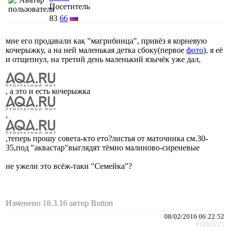
Посетитель
83
66
мне его продавали как "магрибинца", привёз я корневую
кочерыжку, а на ней маленькая детка сбоку(первое
фото
), я её
и отщепнул, на третий день маленький язычёк уже дал,
, а это и есть кочерыжка
,
,теперь прошу совета-кто ето?листья от маточника см.30-
35,под "аквастар"выглядят тёмно малиново-сиреневые
не ужели это всёж-таки "Семейка"?
Изменено 18.3.16 автор Button
08/02/2016 06:22:52
#2182225