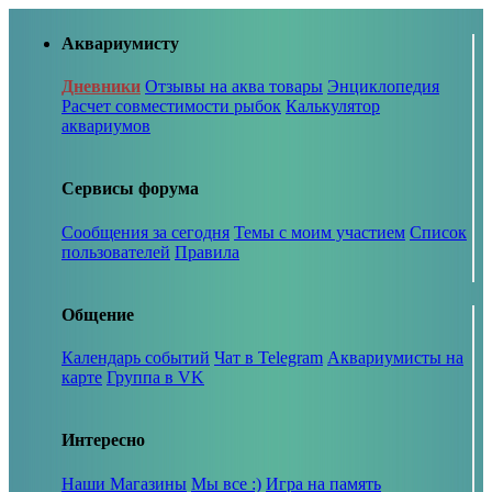
Аквариумисту
Дневники
Отзывы на аква товары
Энциклопедия
Расчет совместимости рыбок
Калькулятор
аквариумов
Сервисы форума
Сообщения за сегодня
Темы с моим участием
Список
пользователей
Правила
Общение
Календарь событий
Чат в Telegram
Аквариумисты на
карте
Группа в VK
Интересно
Наши Магазины
Мы все :)
Игра на память