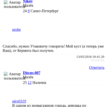
Nikov
Малёк
24
9
Санкт-Петербург
grobe
Спасибо, нужно Утаковичу говорить! Мой куст (а теперь уже
Ваш), от Кермита был получен.
13/05/2016 19:41:20
#2229744
Ответить
Discus-007
Малёк
25
12
Нальчик
alex0319
В одном из зоомагазинов города, девушка по