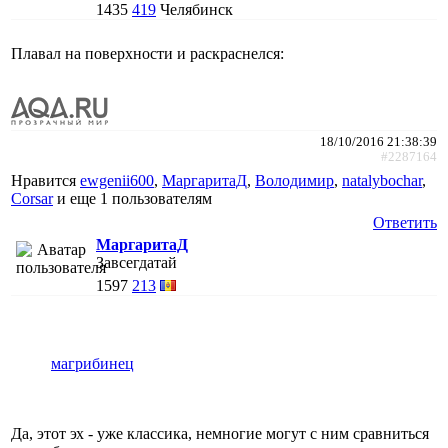
1435
419
Челябинск
Плавал на поверхности и раскраснелся:
18/10/2016 21:38:39
#2287164
Нравится
ewgenii600
,
МаргаритаД
,
Володимир
,
natalybochar
,
Corsar
и еще
1 пользователям
Ответить
МаргаритаД
Завсегдатай
1597
213
магрибинец
Да, этот эх - уже классика, немногие могут с ним сравниться