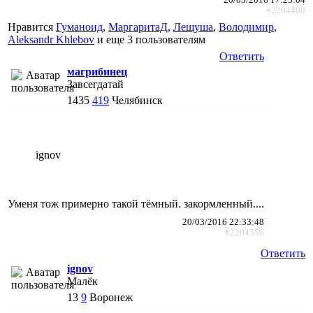
#2204400
Нравится
Гуманоид
,
МаргаритаД
,
Лещуша
,
Володимир
,
Aleksandr Khlebov
и еще
3 пользователям
Ответить
магрибинец
Завсегдатай
1435
419
Челябинск
ignov
Уменя тож примерно такой тёмный. закормленный....
20/03/2016 22:33:48
#2204556
Ответить
ignov
Малёк
13
9
Воронеж